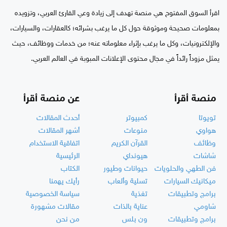
اقرأ السوق المفتوح هي منصة تهدف إلى زيادة وعي القارئ العربي، وتزويده
بمعلومات صحيحة وموثوقة حول كل ما يرغب بشرائه؛ كالعقارات، والسيارات،
والإلكترونيات، وكل ما يرغب بإثراء معلوماته عنه؛ من خدمات ووظائف، حيث
يمثل مزوداً رائداً في مجال محتوى الإعلانات المبوبة في العالم العربي.
منصة أقرأ
عن منصة أقرأ
تويوتا
كمبيوتر
أحدث المقالات
هواوي
منوعات
أشهر المقالات
وظائف
القرآن الكريم
اتفاقية الاستخدام
شاشات
هيونداي
الرئيسية
فن الطهي والحلويات
حيوانات وطيور
الكتاب
ميكانيك السيارات
تسلية وألعاب
رأيك يهمنا
برامج وتطبيقات
تغذية
سياسة الخصوصية
شاومي
عناية بالذات
مقالات مشهورة
برامج وتطبيقات
ون بلس
من نحن