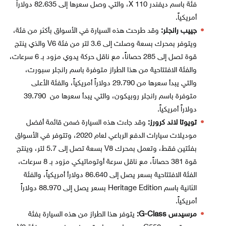
فئة باسم ديفندر 110 X، والتي وصل سعرها إلى 82.635 دولاراً
أمريكياً.
جييب رانجلر:
وقد طرحت هذه السيارة في الأسواق بأكثر من فئة،
ويتوفر بمحرك بسعة وصلت إلى 3.6 لتر من فئة V6 والذي ينتج
قوة تصل إلى 285 حصاناً، مع ناقل حركة يدوي مزود بـ 6 سرعات،
والفئة الافتتاحية من هذا الطراز متوفرة باسم رانجلر سبورت،
والتي يبدأ سعرها من 29.790 دولاراً أمريكياً، والفئة الأعلى
متوفرة باسم رانجلر روبيكون، والتي يبدأ سعرها من 39.790
دولاراً أمريكياً.
تويوتا لاند كرورز:
وقد جاءت هذه السيارة ضمن قائمة أفضل
موديلات سيارات الدفع الرباعي لعام 2020، وتتوفر في الأسواق
بفئتين فقط، وتعمل بمحرك V8 بسعة تصل إلى 5.7 لتر، وينتج
قوة 381 حصاناً، مع ناقل سرعة أوتوماتيكي مزود بـ 8 سرعات،
الفئة الافتتاحية بسعر يصل إلى 86.640 دولارأ أمريكياً، والفئة
الثانية باسم Heritage Edition بسعر يصل إلى 88.970 دولاراً
أمريكياً.
مرسيدس G-Class:
يتوفر هذا الطراز من هذه السيارة بفئة