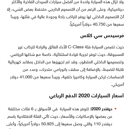
ولا تزال هذه السيارة واحدة من أفضل سيارات السيدان الفاخرة والأكثر
ديناميكية، وعلى الرغم من أن التصميم الخارجي متحفظ بعض الشيء، إلا
أنّ التصميم الداخلي لها يوفر للراكب راحة وجودة عالية في فئتها، ويبدأ
سعرها من 40.750 دولاراً أمريكياً.
مرسيدس سي كلاس
حيث تضمن السيارة فئة C-Class الأداء الفائق والراحة للركاب غير
المسبوقة، حيث توفر تجربة قيادة استثنائية، خاصة مع شكلها الرياضي
وتصميمها الداخلي المتطور، وقد تم تجهيزها من الداخل بمقاعد كهربائية
قابلة للضبط، بالإضافة إلى سقف بانورامي متحرك، وعدد من
الحساسات لركن السيارة وكاميرا خلفية، ويبدأ سعرها من 41.000 دولار
أمريكي.
أسعار السيارات 2020 الدفع الرباعي
ديفندر 2020:
تتوفر هذه السيارة في الأسواق بـ 6 فئات مختلفة
عن بعضها بالإمكانيات والأسعار، حيث تأتي الفئة الافتتاحية باسم
ديفندر 110 والتي وصل سعرها إلى 50.925 دولاراً أمريكياً، وأعلى