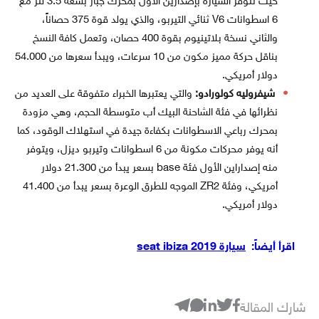
حيث تتوفر السيارة بإصدارين الأول بمحرك جبار بسعة 3.5 لتر مع
6 اسطوانات V6 ثنائي التيربو، والذي يولد قوة 375 حصاناً،
والثاني نسخة بلاتينيوم بقوة 400 حصان، وتعمل كافة النسخ
بناقل حركة مميز مكون من 10 سرعات، ويبدأ سعرها من 54.000
دولار أمريكي.
شيفروليه كولورادو:
والتي يعتبرها الخبراء متفوقة على العديد من
نظرائها في فئة الشاحنة البيك أب متوسطة الحجم، وهي مزودة
بمحرك رباعي الاسطوانات بكفاءة جيدة في استهلاك الوقود، كما
أنه يوفر محركات مكونة من 6 اسطوانات وتيربو ديزل، ويتوفر
منه إصداراين الأول فئة base بسعر يبدأ من 21.300 دولار
أمريكي، وفئة ZR2 الموجه للطرق الوعرة بسعر يبدأ من 41.400
دولار أمريكي.
اقرأ أيضاً:
سيارة seat ibiza 2019
شارك المقالة