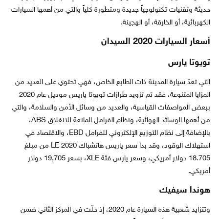
حديثة وتقنيات تكنولوجياً جديدة ومتطورة كلياً والتي من أهمها السيارات
الكهربائية، أو الخارقة، أو الهجينة.
أسعار السيارات 2020 السيدان
تويوتا يارس
التي تعدّ سيارة المدينة ذات الطابع الخاص، فهي تحتوي على العديد من
المزايا المتنوعة، فقد تم تزويد طرازات تويوتا ياريس موديل عام 2020
ببعض المواصفات القياسية، والعديد من وسائل الأمن والسلامة، والتي
من أهمها الوسائد الهوائية، ونظام الفرامل المانعة للانغلاق ABS،
بالإضافة إلى نظام التوزيع الإلكتروني للفرامل EBD، والاقتصاد في
استهلاك الوقود، وقد بدأ سعر ياريس هاتشباك LE 2020 من مبلغ
18.705 دولار أمريكي، وسعر يارس فئة XLE، بسعر 19,705 دولار
أمريكي.
هوندا سيفيك
وتتزايد شعبية هذه السيارة عام 2020، إذ حلّت في المركز الثاني ضمن