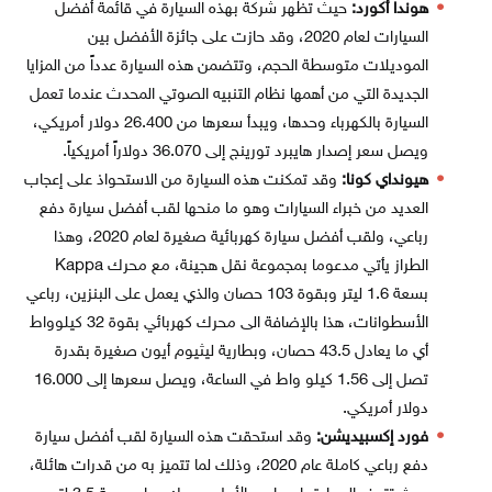
هوندا أكورد:
حيث تظهر شركة بهذه السيارة في قائمة أفضل
السيارات لعام 2020، وقد حازت على جائزة الأفضل بين
الموديلات متوسطة الحجم، وتتضمن هذه السيارة عدداً من المزايا
الجديدة التي من أهمها نظام التنبيه الصوتي المحدث عندما تعمل
السيارة بالكهرباء وحدها، ويبدأ سعرها من 26.400 دولار أمريكي،
ويصل سعر إصدار هايبرد تورينج إلى 36.070 دولاراً أمريكياً.
هيونداي كونا:
وقد تمكنت هذه السيارة من الاستحواذ على إعجاب
العديد من خبراء السيارات وهو ما منحها لقب أفضل سيارة دفع
رباعي، ولقب أفضل سيارة كهربائية صغيرة لعام 2020، وهذا
الطراز يأتي مدعوما بمجموعة نقل هجينة، مع محرك Kappa
بسعة 1.6 ليتر وبقوة 103 حصان والذي يعمل على البنزين، رباعي
الأسطوانات، هذا بالإضافة الى محرك كهربائي بقوة 32 كيلوواط
أي ما يعادل 43.5 حصان، وبطارية ليثيوم أيون صغيرة بقدرة
تصل إلى 1.56 كيلو واط في الساعة، ويصل سعرها إلى 16.000
دولار أمريكي.
فورد إكسبيديشن:
وقد استحقت هذه السيارة لقب أفضل سيارة
دفع رباعي كاملة عام 2020، وذلك لما تتميز به من قدرات هائلة،