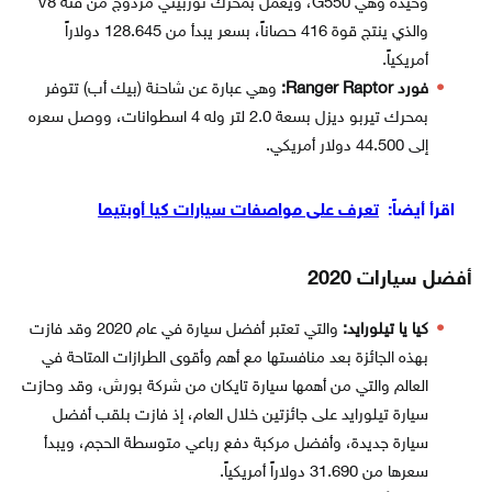
وحيدة وهي G550، ويعمل بمحرك توربيني مزدوج من فئة V8
والذي ينتج قوة 416 حصاناً، بسعر يبدأ من 128.645 دولاراً
أمريكياً.
فورد Ranger Raptor:
وهي عبارة عن شاحنة (بيك أب) تتوفر
بمحرك تيربو ديزل بسعة 2.0 لتر وله 4 اسطوانات، ووصل سعره
إلى 44.500 دولار أمريكي.
اقرأ أيضاً:
تعرف على مواصفات سيارات كيا أوبتيما
أفضل سيارات 2020
كيا يا تيلورايد:
والتي تعتبر أفضل سيارة في عام 2020 وقد فازت
بهذه الجائزة بعد منافستها مع أهم وأقوى الطرازات المتاحة في
العالم والتي من أهمها سيارة تايكان من شركة بورش، وقد وحازت
سيارة تيلورايد على جائزتين خلال العام، إذ فازت بلقب أفضل
سيارة جديدة، وأفضل مركبة دفع رباعي متوسطة الحجم، ويبدأ
سعرها من 31.690 دولاراً أمريكياً.