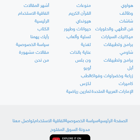
هواوي
منوعات
أشهر المقالات
وظائف
القرآن الكريم
اتفاقية الاستخدام
شاشات
هيونداي
الرئيسية
فن الطهي والحلويات
حيوانات وطيور
الكتاب
ميكانيك السيارات
تسلية وألعاب
رأيك يهمنا
برامج وتطبيقات
تغذية
سياسة الخصوصية
شاومي
عناية بالذات
مقالات مشهورة
برامج وتطبيقات
ون بلس
من نحن
أبل
أوبو
زراعة وخضراوات وفواكه
الطب
كاميرات
لكزس
الإمارات العربية المتحدة
تمارين رياضية
الصفحة الرئيسية
سياسة الخصوصية
اتفاقية الاستخدام
تواصل معنا
مدونة السوق المفتوح