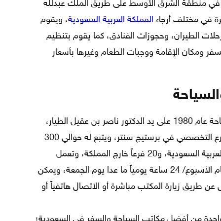
ره الرئيسي في منطقة الشرق الأوسط على طريق الملك عبدلله
رة في مختلف أرجاء
المملكة العربية السعودية
، ويقوم
حلات الطيران، وحجوزات الفنادق، كما يقوم بتنظيم
فر ومكان الإقامة ووجبات الطعام وغيرها بأسعار
السياحة
تم تأسيس مجموعة الطيار للسفر والسياحة عام 1980 على يد الدكتور ناصر بن عقيل الطيار،
ويقع مقرها الرئيسي في الرياض في شارع التخصصي في برستيج سنتر، ويتبع له حوالي 300
فرعاً موزعين في جميع مناطق المملكة العربية السعودية، و20 فرعاً خارج المملكة، وتعمل
مجموعة الطيار للسفر والسياحة طوال أيام الأسبوع/ 24 ساعة يومياً ما عدا يوم الجمعة، ويمكن
عن طريق زيارة المكتب مباشرة أو الاتصال هاتفياً أو
واحدة من أفضل مكاتب السياحة والسفر في السعودية؛