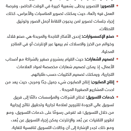
التصوير:
التصوير يحظى بشعبية كبيرة في الوقت الحاضر، وفرصة
العمل فيه رائعة، حيث يمكنك تصوير المناسبات والأعراس، كذلك
إجراء جلسات تصوير لمن يحبون التقاط أجمل الصور وتوثيق
اللحظات.
صنع الإكسسوارات:
إحدى الأفكار الناجحة والمربحة هي صنع قلائد
وخواتم من الخرز والاسلاك ثم بيعها عبر الإنترنت أو في المتاجر
المحلية.
تصميم الشعارات:
حيث القيام بمشروع صغير بالشراكة مع أصحاب
الأعمال، إذ يمكن تصميم شعارات مخصصة لمواد العلامات
التجارية، ويمكنك تصميم الكتيبات حسب طلباتهم.
إنتاج الصابون:
إنتاج الصابون شيء جميل جدًا ومربح، حيث يعد من
احدث المشاريع الصغيرة المربحة .
خدمات التسويق:
تحتاج الشركات والمؤسسات دائمًا إلى فريق
تسويق عالي الجودة للترويج لعلامة تجارية وتحقيق نتائج إيجابية
من خلال التسويق؛ قد تفرض رسومًا على خدمات التسويق، ومع
تطوير التقنيات عن بُعد والإنترنت يمكن إجراء التسويق عن بُعد،
ومع ذلك تجدر الإشارة إلى أن وكالات التسويق تنافسية للغاية.