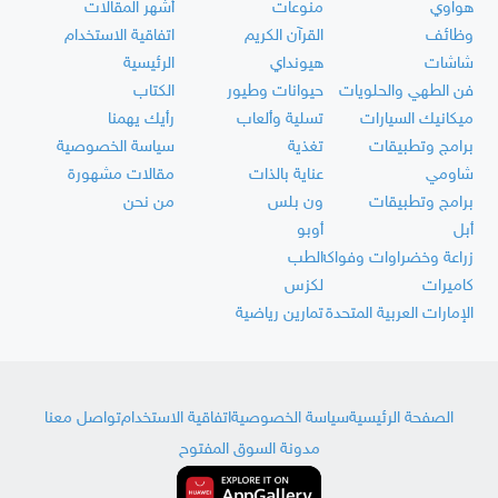
هواوي
منوعات
أشهر المقالات
وظائف
القرآن الكريم
اتفاقية الاستخدام
شاشات
هيونداي
الرئيسية
فن الطهي والحلويات
حيوانات وطيور
الكتاب
ميكانيك السيارات
تسلية وألعاب
رأيك يهمنا
برامج وتطبيقات
تغذية
سياسة الخصوصية
شاومي
عناية بالذات
مقالات مشهورة
برامج وتطبيقات
ون بلس
من نحن
أبل
أوبو
زراعة وخضراوات وفواكه
الطب
كاميرات
لكزس
الإمارات العربية المتحدة
تمارين رياضية
الصفحة الرئيسية
سياسة الخصوصية
اتفاقية الاستخدام
تواصل معنا
مدونة السوق المفتوح