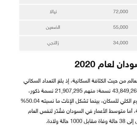
72,000
نيالا
55,000
الضعين
34,000
زالنجي
ن لعام 2020
 35 على مستوى العالم من حيث الكثافة السكانية، إذ بلغ التعداد السكاني
فيها حسب إحصاءات عام 2020 حوالي 43,849,260 نسمة؛ منهم 21,907,295 نسمة ذكور،
ويشكلون ما نسبته 49.96% من المجموع الكلي للسكان، بينما تشكل الإناث ما نسبته 50.04%
قدر بحوالي 21,941,974 نسمة، أما متوسط الأعمار في السودان فقُدّر لنفس العام