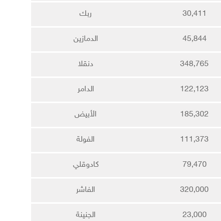
30,411
ربك
45,844
الدمازين
348,765
دنقلا
122,123
الدامر
185,302
الأبيض
111,373
الفولة
79,470
كادوقلي
320,000
الفاشر
23,000
الجنينة