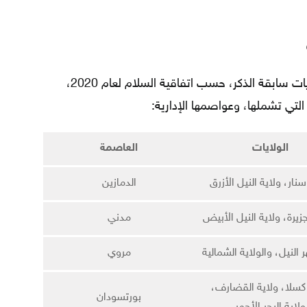
أقرت السودان ثمان أقاليم بدلاً من الولايات سابقة الذكر، حسب اتفاقية السلام لعام 2020،
 التي تشملها، وعواصمها الإدارية:
الولايات
العاصمة
سنار، ولاية النيل الأزرق
الدمازين
جزيرة، ولاية النيل الأبيض
مدني
ر النيل، والولاية الشمالية
مروي
 كسلا، ولاية القضارف،
بورتسودان