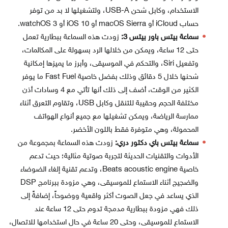
الاستخدام، وكابل شحن USB-A، ولتشغيلها لا بد من توفر
حساب iCloud أو macOS Sierra أو iOS 10 أو watchOS 3.
سماعة بيتس باور بيتس 3:
زودت هذه السماعة ببطارية تعمل
حتى 12 ساعة، ويمكن من خلالها الرد بسهولة على المكالمات،
وتفعيل Siri، والتحكم في الموسيقى، وأبرز ما يميزها إمكانية
شحنها خلال 5 دقائق وذلك بفضل خاصية Fast Fuel ما يوفر
الكثير من الوقت، أضف إلى ذلك أنها تأتي مع 4 وسادات أذن
مختلفة الحجم وحقيبة للتنقل وكابل USB، وتقاوم التعرق أثناء
ممارسة الرياضة، ويمكن تشغيلها مع جميع أنواع الهواتف
المحمولة، وهي متوفرة فقط باللون الأخضر.
سماعة بيتس باي دكتور دري:
زودت هذه السماعة بمجموعة من
الأدوات والتقنيات الحديثة لتجربة صوتية مثالية؛ حيث تدعم
خاصية Beats acoustic engine، وتدعم تقنية إلغاء الضوضاء
والضجيج أثناء الاستماع للموسيقى، وهي مزودة ببرنامج DSP
الذي يساعد في جعل الصوت أكثر واقعية ووضوحاً، إضافةً إلى
ذلك فهي مزودة ببطارية مدمجة تدوم حتى 12 ساعة عند
الاستماع للموسيقى، وحتى 20 ساعة في حال استخدامها للاتصال،