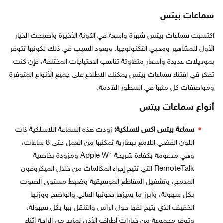
سماعات بيتس
اكتسبت سماعات بيتس شهرة واسعة في الآونة الأخيرة وأصبحت الخيار
الأول للمشاهير ومحبي التكنولوجيا، ويعود السبب في ذلك لكونها تتوفر
بموديلات عديدة وأسعار متفاوتة تناسب الاحتياجات المختلفة، فإن كنت
تفكر في اقتناء سماعات بيتس يمكنك الاطلاع على جميع الأنواع المتوفرة
ومواصفات كل منها في السطور القادمة.
أنواع سماعات بيتس
سماعة بيتس اكس لاسلكية:
زودت هذه السماعة اللاسلكية ذات
اللون الفضي اللامع ببطارية تمكنها من العمل حتى 8 ساعات،
وهي مدعومة بكفاءة شريحة Apple W1 ومزودة بخاصية
RemoteTalk التي تتيح إجراء المكالمات من خلال الميكروفون
المدمج، وتشغيل المقاطع الموسيقية وضبط مستوى الصوت
بكل سهولة، وأبرز ما يميزها صوتها العالي والواضح ووزنها
الخفيف الذي يتيح لفها حول الرأس والتنقل بها بكل سهولة،
وتوفر مجموعة من خيارات أطراف الأذن لمزيد من الراحة أثناء