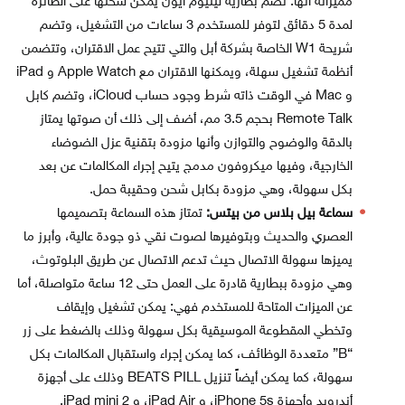
مميزاته أنها: تضم بطارية ليثيوم أيون يمكن شحنها على الطائرة
لمدة 5 دقائق لتوفر للمستخدم 3 ساعات من التشغيل، وتضم
شريحة W1 الخاصة بشركة أبل والتي تتيح عمل الاقتران، وتتضمن
أنظمة تشغيل سهلة، ويمكنها الاقتران مع Apple Watch و iPad
و Mac في الوقت ذاته شرط وجود حساب iCloud، وتضم كابل
Remote Talk بحجم 3.5 مم، أضف إلى ذلك أن صوتها يمتاز
بالدقة والوضوح والتوازن وأنها مزودة بتقنية عزل الضوضاء
الخارجية، وفيها ميكروفون مدمج يتيح إجراء المكالمات عن بعد
بكل سهولة، وهي مزودة بكابل شحن وحقيبة حمل.
سماعة بيل بلاس من بيتس:
تمتاز هذه السماعة بتصميمها
العصري والحديث وبتوفيرها لصوت نقي ذو جودة عالية، وأبرز ما
يميزها سهولة الاتصال حيث تدعم الاتصال عن طريق البلوتوث،
وهي مزودة ببطارية قادرة على العمل حتى 12 ساعة متواصلة، أما
عن الميزات المتاحة للمستخدم فهي: يمكن تشغيل وإيقاف
وتخطي المقطوعة الموسيقية بكل سهولة وذلك بالضغط على زر
“B” متعددة الوظائف، كما يمكن إجراء واستقبال المكالمات بكل
سهولة، كما يمكن أيضاً تنزيل BEATS PILL وذلك على أجهزة
أندرويد وأجهزة iPhone 5s، و iPad Air، و iPad mini 2.