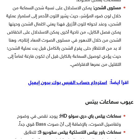
للسماعات بشكل ملحوظ.
مستوى الشحن:
يمكن الاستدلال على نسبة شحن السماعة من
خلال لون ضوء المؤشر، حيث يشير اللون الأحمر إلى استمرار عملية
الشحن، وعند تحوله للون الأزرق فهذا يعني اكتمال الشحن وحينها
يمكن فصل الكابل، من ناحية أخرى يمكن الاستدلال على انخفاض
الشحن من خلال التدهور في مستوى الصوت المعاد إنتاجه، وهنا
لا بد من الانتظار حتى يفرغ الشحن بالكامل قبل بدء عملية الشحن؛
حيث يؤدي توصيل السماعة بالكابل قبل أن تكون فارغة تماماً إلى
التقليل من عمرها الافتراضي.
اقرأ أيضاً:
استرجاع حساب الفيس بوك بدون إيميل
عيوب سماعات بيتس
سماعات بيتس باي دري سولو HD:
يوجد نقص في وضوح
وتفاصيل الصوت، بالإضافة إلى أنّ صوت Bass قوي جداً.
سماعات باور بيتس اللاسلكية بيتس ستوديو 3:
تتطابق