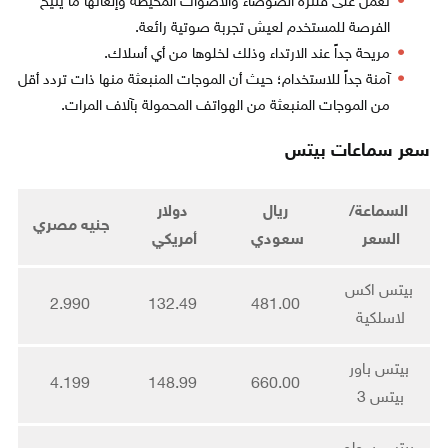
تعمل على فلترة الضوضاء والأصوات المحيطة وإلغائها ما يتيح
الفرصة للمستخدم لعيش تجربة صوتية رائعة.
مريحة جداً عند الارتداء وذلك لخلوها من أي أسلاك.
آمنة جداً للاستخدام؛ حيث أن الموجات المنبعثة منها ذات تردد أقل
من الموجات المنبعثة من الهواتف المحمولة بآلاف المرات.
سعر سماعات بيتس
السماعة/
ريال
دولار
جنيه مصري
السعر
سعودي
أمريكي
بيتس اكس
2.990
132.49
481.00
لاسلكية
بيتس باور
4.199
148.99
660.00
بيتس 3