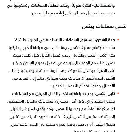
والضغط عليه لفترة طويلة وذلك لإطفاء السماعات وتشغيلها من
جديد؛ حيث يعمل هذا الزر على إعادة ضبط المصنع.
شحن سماعات بيتس
مدة الشحن:
تستغرق السماعات اللاسلكية في المتوسط 2-3
ساعات لإتمام عملية الشحن، وهنا لا بد من مراعاة أنه يجب تركها
حتى تكمل الشحن بالكامل وعدم فصل الكابل قبل ذلك؛ حيث
يؤدي ذلك مع الوقت إلى زيادة في معدل تفريغ الشحن ويؤثر
على الصوت بشكل ملحوظ، وفي الوقت ذاته لا يجب تركها على
الشحن لمدة تفوق 3 ساعات حيث سيؤدي ذلك إلى العديد من
الأعطال ومنها انقطاع الاتصال المتكرر.
كابل الشحن:
يجب مراعاة استخدام الكابل المرفق مع السماعات
وعدم استخدام أي كابل آخر، حيث إنّ السماعات والكابل المخصص
لها متكيفة تماماً مع بعضها البعض، وقد يؤدي استبدال الكابل
إلى إتلاف مقبس الشحن نتيجة لاختلاف الجهد ناهيك عن تقليل
سرعة الشحن أو زيادتها، وهذا بدوره يقصر من العمر الافتراضي