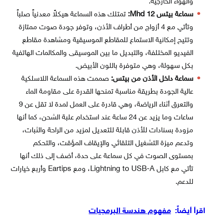
والهواء الخارجية.
سماعة بيتس Mhd 12:
تمتلك هذه السماعة هيكلاً معدنياً صلباً
وتأتي مع 4 أزواج من أطراف الأذن، وتوفر جودة صوت ممتازة
وتتيح إمكانية الاستماع للمقاطع الموسيقية ومشاهدة مقاطع
الفيديو المختلفة، والتبديل ما بين الموسيقى والمكالمات الهاتفية
بكل سهولة، وهي متوفرة باللون الأبيض.
سماعة داخل الأذن من بيتس:
صممت هذه السماعة اللاسلكية
عالية الجودة بطريقة مناسبة تمنحها القدرة على مقاومة الماء
والتعرق أثناء الرياضة، وهي قادرة على العمل لمدة لا تقل عن 9
ساعات وما يزيد عن 24 ساعة عند استخدام علبة الشحن، كما أنها
مزودة بسنادات للأذن قابلة للتعديل لمزيد من الراحة والثبات،
وتدعم ميزة التشغيل التلقائي والإيقاف المؤقت، والتحكم
بمستوى الصوت في كل سماعة على حدة، أضف إلى ذلك أنها
تأتي مع كابل Lightning to USB-A، ومع Eartips وأربع خيارات
للدعم.
اقرأ أيضاً:
مفهوم هندسة البرمجيات