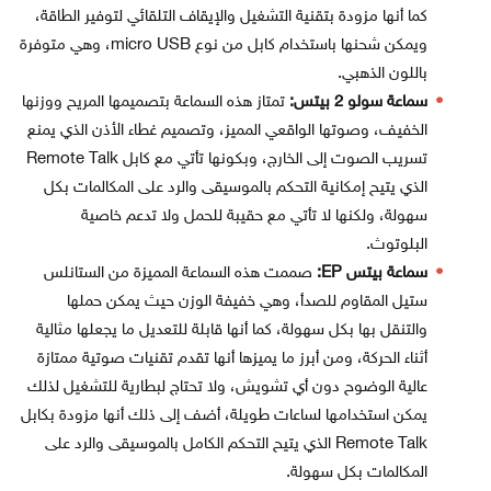
كما أنها مزودة بتقنية التشغيل والإيقاف التلقائي لتوفير الطاقة،
ويمكن شحنها باستخدام كابل من نوع micro USB، وهي متوفرة
باللون الذهبي.
سماعة سولو 2 بيتس:
تمتاز هذه السماعة بتصميمها المريح ووزنها
الخفيف، وصوتها الواقعي المميز، وتصميم غطاء الأذن الذي يمنع
تسريب الصوت إلى الخارج، وبكونها تأتي مع كابل Remote Talk
الذي يتيح إمكانية التحكم بالموسيقى والرد على المكالمات بكل
سهولة، ولكنها لا تأتي مع حقيبة للحمل ولا تدعم خاصية
البلوتوث.
سماعة بيتس EP:
صممت هذه السماعة المميزة من الستانلس
ستيل المقاوم للصدأ، وهي خفيفة الوزن حيث يمكن حملها
والتنقل بها بكل سهولة، كما أنها قابلة للتعديل ما يجعلها مثالية
أثناء الحركة، ومن أبرز ما يميزها أنها تقدم تقنيات صوتية ممتازة
عالية الوضوح دون أي تشويش، ولا تحتاج لبطارية للتشغيل لذلك
يمكن استخدامها لساعات طويلة، أضف إلى ذلك أنها مزودة بكابل
Remote Talk الذي يتيح التحكم الكامل بالموسيقى والرد على
المكالمات بكل سهولة.