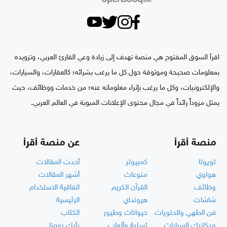
اقرأ السوق المفتوح هي منصة تهدف إلى زيادة وعي القارئ العربي، وتزويده
بمعلومات صحيحة وموثوقة حول كل ما يرغب بشرائه؛ كالعقارات، والسيارات،
والإلكترونيات، وكل ما يرغب بإثراء معلوماته عنه؛ من خدمات ووظائف، حيث
يمثل مزوداً رائداً في مجال محتوى الإعلانات المبوبة في العالم العربي.
منصة أقرأ
عن منصة أقرأ
تويوتا
كمبيوتر
أحدث المقالات
هواوي
منوعات
أشهر المقالات
وظائف
القرآن الكريم
اتفاقية الاستخدام
شاشات
هيونداي
الرئيسية
فن الطهي والحلويات
حيوانات وطيور
الكتاب
ميكانيك السيارات
تسلية وألعاب
رأيك يهمنا