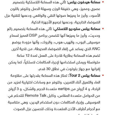
سماعة هيدفون بيتس:
تأتي هذه السماعة اللاسلكية بتصميم
عصري ومميز، وهي خفيفة الوزن وسهلة الحمل وتتوفر باللون
الأسود، وأبرز ما يميزها صوتها النقي والواقعي ودعمها لتقنية عزل
الضوضاء الخارجية، ودعمها لجميع الأجهزة الذكية.
سماعة بيتس ستوديو اللاسلكي:
تأتي هذه السماعة بتصميم رائع
وحديث، وأبرز ما يميزها أنها تتضمن برنامج DSP المميز لسماع
موسيقى البوب، والهيب هوب، والروك، وأنها مزودة بوضع
ANC الذي يساعد في إلغاء الضوضاء المحيطة، من ناحية أخرى
تضم هذه السماعة بطارية قادرة على العمل لمدة 12 ساعة
متواصلة ويمكن استخدامها لإجراء المكالمات لاسلكياً، كما يمكن
إقرانها مع جهاز بلوتوث في نطاق 30 قدم.
سماعة بيتس Tour 2:
تمتاز هذه السماعة بقدرتها على مقاومة
الماء والتعرق أثناء التمرين، وتتوفر مع وسادات اختيارية لمزيد من
الراحة، و 4 أزواج من eartips متعددة الحجم والشكل، و 3 أزواج
من الحوامل متعددة المقاس، وكابل Remote Talk للتحكم في
الموسيقى وإجراء المكالمات دون استخدام اليدين، وهي متناسبة
مع أحجام أطراف الأذن المتعددة وذلك لتحسين عزل الصوت