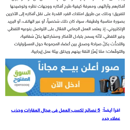
أفكارهم وآرائهم، ومعرفة كيفية طرح أفكاره ووجهات نظره وتوضيحها
للفريق؛ وذلك عن طريق امتلاك الفرد القدرة على نقل أفكاره إلى الآخرين
بصورة مناسبة ولطيفة، سواء كان ذلك شخصياً، أو عبر الهاتف، أو البريد
الإلكتروني، إذ يعتمد العمل الجماعي الفعّال على التواصل بنوعيه اللفظي
وغير اللفظي، لأنّه يسمح بتبادل الأفكار ومشاركتها بكلّ شفافية،
والتحدُّث بكلّ صراحة وصدقٍ بين أعضاء المجموعة حول المسؤوليات
والتوقّعات؛ ممّا يُعزّز الثقة بينهم ويخلق بيئة عمل إيجابية.
اقرأ أيضاً:
5 نصائح لكسب العمل فى مجال العقارات وجذب
عملاء جدد