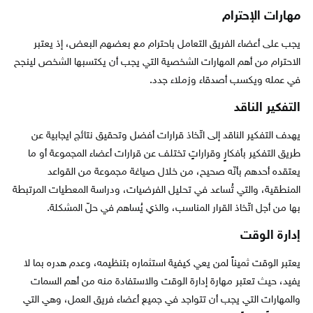
مهارات الإحترام
يجب على أعضاء الفريق التعامل باحترام مع بعضهم البعض، إذ يعتبر
الاحترام من أهم المهارات الشخصية التي يجب أن يكتسبها الشخص لينجح
في عمله ويكسب أصدقاء وزملاء جدد.
التفكير الناقد
يهدف التفكير الناقد إلى اتّخاذ قرارات أفضل وتحقيق نتائج ايجابية عن
طريق التفكير بأفكارٍ وقراراتٍ تختلف عن قرارات أعضاء المجموعة أو ما
يعتقده أحدهم بأنّه صحيح، من خلال صياغة مجموعة من القواعد
المنطقية، والتي تُساعد في تحليل الفرضيات، ودراسة المعطيات المرتبطة
بها من أجل اتّخاذ القرار المناسب، والذي يُساهم في حلّ المشكلة.
إدارة الوقت
يعتبر الوقت ثميناً لمن يعي كيفية استثماره بتنظيمه، وعدم هدره بما لا
يفيد، حيث تعتبر مهارة إدارة الوقت والاستفادة منه من أهم السمات
والمهارات التي يجب أن تتواجد في جميع أعضاء فريق العمل، وهي التي