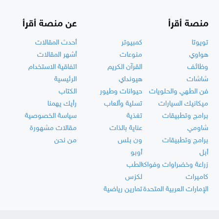
منصة أقرأ
عن منصة أقرأ
تويوتا
كمبيوتر
أحدث المقالات
هواوي
منوعات
أشهر المقالات
وظائف
القرآن الكريم
اتفاقية الاستخدام
شاشات
هيونداي
الرئيسية
فن الطهي والحلويات
حيوانات وطيور
الكتاب
ميكانيك السيارات
تسلية وألعاب
رأيك يهمنا
برامج وتطبيقات
تغذية
سياسة الخصوصية
شاومي
عناية بالذات
مقالات مشهورة
برامج وتطبيقات
ون بلس
من نحن
أبل
أوبو
زراعة وخضراوات وفواكه
الطب
كاميرات
لكزس
الإمارات العربية المتحدة
تمارين رياضية