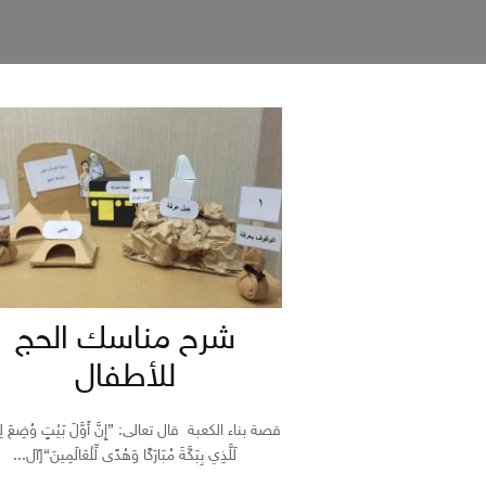
شرح مناسك الحج
للأطفال
قصة بناء الكعبة قال تعالى: {إِنَّ أَوَّلَ بَيْتٍ وُضِعَ لِل
لَلَّذِي بِبَكَّةَ مُبَارَكًا وَهُدًى لِّلْعَالَمِينَ}[آل...