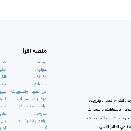
منصة أقرأ
تويوتا
كمبي
هواوي
منو
وظائف
القر
شاشات
هيو
فن الطهي والحلويات
حيو
ميكانيك السيارات
تسلي
ي القارئ العربي، وتزويده
برامج وتطبيقات
تغذي
ه؛ كالعقارات، والسيارات،
شاومي
عناي
نه؛ من خدمات ووظائف، حيث
برامج وتطبيقات
ون 
بة في العالم العربي.
أبل
أوبو