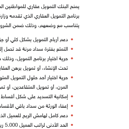
يمنح البنك التمويل عقاري للمواطنين ا
برنامج التمويل العقاري الذي تقدمه وزار
يتناسب مع وضعهم، وذلك ضمن الشروط و
دعم أرباح التمويل بشكل كلي أو جزئي، وذلك لمب
التمتع بفترة سداد مرنة قد تصل إلى 25 عام
حرية اختيار برنامج التمويل، وذل
تحت الإنشاء، أو تمويل برهن العقار
حرية اختيار أحد حلول التمويل ال
المرن، أو تمويل المتقاعدين، أو تموي
إمكانية التسديد على شكل أقساط ثا
إعفاء الورثة من سداد باقي الأقسا
دعم كامل لهامش الربح للعميل الذي يبلغ دخله 
الحد الأدنى لراتب العميل 5.000 ريال سعودي.