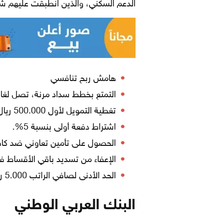
الدعم السكني، والذين انطبقت عليهم شرو
هامش ربح تنافسي
التمتع بخطط سداد مرنة، تصل لغاية 20 سن
تغطية التمويل لأول 500.000 ريال من مبلغ التمويل.
اشتراط دفعة أولى بنسبة 5%.
الحصول على تأمين تعاوني ضد كافة
الإعفاء من تسديد باقي الأقساط في 
الحد الأدنى لصافي الراتب 5.000 ريال سعودي.
البنك العربي الوطني