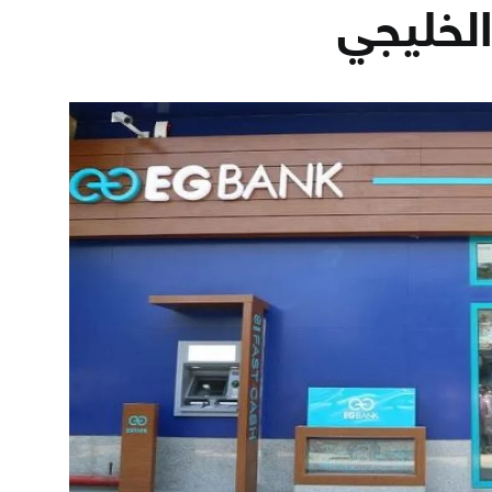
لخليجي