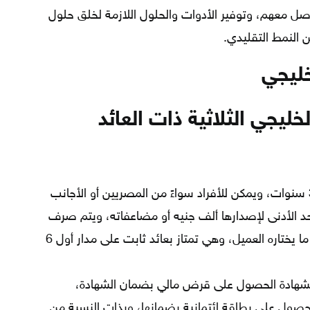
تواصل معهم، وتوفير الأدوات والحلول اللازمة لخلق حلول
 النمط التقليدي.
خليجي
ليجي الثلاثية ذات العائد
سميت بهذا الاسم لأن مدة ربطها تبلغ 3 سنوات، ويمكن للأفراد سواءً من المصريين أو الأجانب
د الأدنى لإصدارها ألف جنيه أو مضاعفاته، ويتم صرف
العائد بشكل شهري أو ربع سنوي حسب ما يختاره العميل، وهي تمتاز بعائد ثابت على مدار أول 6
الشهادة الحصول على قرض مالي بضمان الشهادة،
نهم الحصول على بطاقة ائتمانية بضمانها، وبذات النسبة من