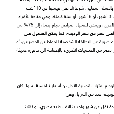
لعائد في أول مدة ربطها، وإمكانية اختيار مدة الوديعة
بناءً على احتياجات العميل، ويتم إصدارها بالعملة المحلية، شرط ألا تقل قيمتها عن 10 آلاف
جنيه، ويوجد عدة خيارات للمدة، وهي: إما 3 أشهر، أو 6 أشهر، أو سنة كاملة، وهي متاحة للأفراد
فقط، سواءً من المصريين أو الجنسيات الأخرى، ويمكن للعميل اقتراض مبلغ يصل إلى 75% من
الوديعة، بنسبة فائدة تبلغ 4.25% أعلى سعر من سعر الوديعة، كما يمكن الحصول على
يم صورة عن البطاقة الشخصية للمواطنين المصريين، أو
مصر من الجنسيات الأخرى، بالإضافة إلى فاتورة حديثة
الوديع لفترات قصيرة الأجل، وبأسعار تنافسية، سواءً كان
لوديعة عدد من المزايا، وهي:
يبلغ الحد الأدنى لإصدار الشهادة لمدة تقل عن شهر واحد 5 آلاف جنيه مصري، أو 500