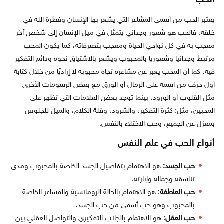
الحب
يعتبر الحب من أسمى المشاعر التي يشعر بها الإنسان وفطرة الله في
خلقه، فالحب هو شعور وجداني يتمثل في ميل الإنسان إلى شخص آخر
معجب به في كل نواحي الحياة ومعجب بتصرفاته، كما يكون المحب
مرتبط وجدانيا وشعوريا بالمحبوب ويشعر بالاشتياق نحوه ودائم التفكير
فيه، كما أن المحب يعبر عن مشاعره تجاه محبوبه لا إراديًا من خلال كتابة
أول حرف من اسمه على الرمال أو الورق مع بعض الرسومات الأخرى
مثل القلوب أو الورود، بينما توجد بعض العلامات التي تظهر على
المحبين، مثل: كثرة التفكير، والشرود، وقلة الكلام، والميل للجلوس
بمعزل عن الجميع، وحب الاختلاء بالنفس.
أنواع الحب في علم النفس
حب الجسد
:
هو الاهتمام بتفاصيل الجسد الخاصة بالمحبوب ومدى
تناسقه وجماله وإثارته.
حب العاطفة
: هو الاهتمام بالحالة الرومانسية والمشاعر الخاصة
بالمحبوب وهو حب أسمى من حب الجسد.
حب العقل
: هو الاهتمام بالجانب التفكيري والتواصل العقلي بين