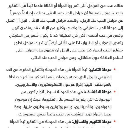
هناك عدد من المراحل التي تمر بها المرأة أو الفتاة عندما تبدأ في التفكير
بالحب، ويجب معرفة أنَ مراحل الحب عند الانثى تختلف إختلافاً جوهرياً
عن مراحل الحب عند الرجل، وتتعدد مراحل الحب عند الانثى قبل أن تصل
إلى مرحلة الحب الحقيقي والواضح، وكثير من الإناث قد يعتقدن أنهن
وقعن في حب أحدهم، لكن في الحقيقة قد لا يكون شعورهن الحقيقي
يتعدى الإعجاب أو الانبهار، لذا على الأنثى أيضاً أن تدرك مراحل تطور
مشاعر الحب لديها، كما يجب على الرجل أن يتفهم هذه المراحل حتى
تستمر العلاقة دون مشاكل، ومن مراحل الحب عند الانثى
مرحلة التفكير:
تبدأ المرأة في هذه المرحلة بالتفكير المفرط عن الحد
الطبيعي بالرجل الذي تحبه، ويصاحب هذا التفكير مشاعر مختلطة
بالعواطف، نتيجة إفراز هرمون التستوستيرون والاستروجين.
مرحلة الاكتشاف:
في هذه المرحلة تسيطر أنواع أخرى من
الهرمونات التي يفرزها الجسم على تفكيرها، حيث إنَ هرمون
الدوبامين، والأدرينالين، والسيروتونين يسيطرون عليها، وهذا
يجعل المرأة تريد اكتشاف من تحب وتبدأ بجمع المعلومات.
مرحلة التقييم والتساؤل:
في هذه المرحلة من التفكير تبدأ المرأة