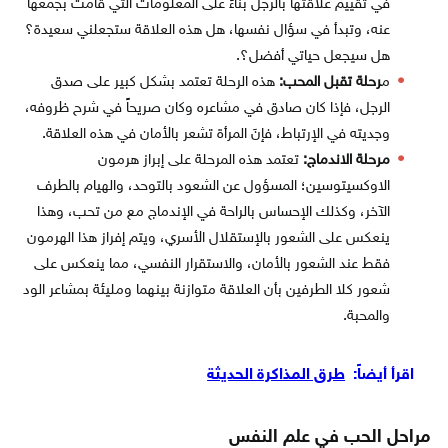
في تقييم علاقتها بالرجل بناءً على المعلومات التي قامت بجمعها
عنه، وتبدأ في سؤال نفسها، هل هذه العلاقة ستجعلني سعيدة؟
هل سيجعل حياتي أفضل؟.
م
رحلة تقبل المحب:
هذه الرحلة تعتمد بشكل كبير على صدق
الرجل، فإذا كان صادق في مشاعره وكان صريحاً في شرح ظروفه،
وجديته في الإرتباط، فإنَ المرأة تشعر بالأمان في هذه العلاقة.
مرحلة الاندماج:
تعتمد هذه المرحلة على إبراز هرمون
الاوكسيتوسين؛ المسؤول عن الشعود بالتوحد، والهيام بالطرف
الآخر، وكذلك الإحساس بالراحة في الإندماج مع من تحب، وهذا
ينعكس على الشعور بالإستقلال الأسري، ويتم إفراز هذا الهرمون
فقط عند الشعور بالأمان، والاستقرار النفسي، مما ينعكس على
شعور كلا الطرفين بأن العلاقة متوازنة بينهما ومليئة بمشاعر الود
والمحبة.
اقرأ أيضاً:
طرق المذاكرة الحديثة
مراحل الحب في علم النفس