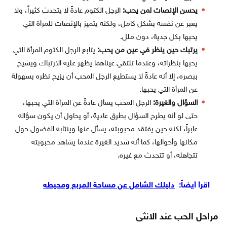
يحسن الإنصات لمن يحب:
الرجل الكتوم عادةً لا يتحدث كثيراً، ولا
يعبر عن نفسه بشكل كامل، ولكنه يتميز بالإنصات للمرأة التي
يحبها بكل جدية، دون ملل.
يرتبك حين ينظر في عين من يحب:
يتابع الرجل الكتوم المرأة التي
يحبها بنظراته، وعندما تلتقي عيناهما يظهر عليه الارتباك ويشيح
ببصره، إلا أنه عادةً لا يستطيع الرجل المحب أن يزيح نظره بسهولة
عن المرأة التي يحبها.
السؤال والغيرة:
الرجل المحب يسأل عادةً عن المرأة التي يحبها،
حتى لو أنه يطرح السؤال بطرق عادية، أو يحاول أن يكون سؤاله
عابراً، لكنه حين يفتقد محبوبته، يسأل عنها وينتابه الفضول حول
مكانها وأحوالها، كما أنه شديد الغيرة عندما يشاهد محبوبته
تتجاهله، أو تتحدث مع غيره.
اقرأ أيضاً:
دليلك الشامل عن مساحة المربع ومحيطه
مراحل الحب عند الانثى