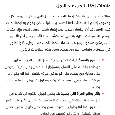
علامات إخفاء الحب عند الرجل
هناك العديد من علامات إخفاء الحب عند الرجل التي يمكن تمييزها بكل
وضوح، إذا تم الإنتباه إلى لغة الجسد والسلوك الذي يقوم به لإخفاء حبه،
فمن المعروف أنَ الإنسان عندما يريد إخفاء شعور معين لديه، فإنه يقوم
ببعض التصرفات اللاإرادية التي قد تكشف هذا الأمر، ومن أكثر الأمور
التي يمكن كشفها بيسر هي علامات إخفاء الحب عند الرجل، لأنها تظهر
في سلوكه، وتعامله مع من يحب، ومن هذه العلامات كالتالي:
الشعور بالمسؤولية تجاه من يحب:
يعمل الرجل الذي لا يظهر
عواطفه بالكلام على العمل بمسؤولية تجاه من يحب؛ حيث يحرص
على حماية من يحب، حتى لو عرض حياته للخطر، كما أنه يكون ذا
موقف صلب في أصعب الظروف ويحاول تسهيل المصاعب لمن
يحب.
يتأثر بمزاج المرأة التي يحب:
قد يفعل الرجل الكتوم أي شيء من
أجل سعادة المراة التي يحب، فإذا ما شعرت بالحزن يؤثر عليه نفس
الشعور، كما أنه يحاول التخفيف عمن يحب عن طريق عرض بعض
طرق التسلية، والتي قد تخفف من الحزن.