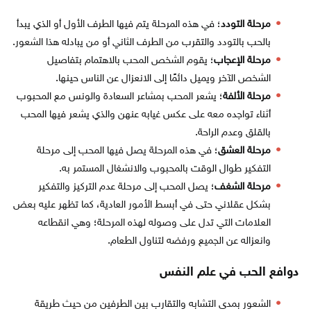
مرحلة التودد
؛ في هذه المرحلة يتم فيها الطرف الأول أو الذي يبدأ
بالحب بالتودد والتقرب من الطرف الثاني أو من يبادله هذا الشعور.
مرحلة الإعجاب
؛ يقوم الشخص المحب بالاهتمام بتفاصيل
الشخص الآخر ويميل دائمًا إلى الانعزال عن الناس حينها.
مرحلة الألفة
؛ يشعر المحب بمشاعر السعادة والونس مع المحبوب
أثناء تواجده معه على عكس غيابه عنهن والذي يشعر فيها المحب
بالقلق وعدم الراحة.
مرحلة العشق
؛ في هذه المرحلة يصل فيها المحب إلى مرحلة
التفكير طوال الوقت بالمحبوب والانشغال المستمر به.
مرحلة الشغف
؛ يصل المحب إلى مرحلة عدم التركيز والتفكير
بشكل عقلاني حتى في أبسط الأمور العادية، كما تظهر عليه بعض
العلامات التي تدل على وصوله لهذه المرحلة؛ وهي انقطاعه
وانعزاله عن الجميع ورفضه لتناول الطعام.
دوافع الحب في علم النفس
الشعور بمدى التشابه والتقارب بين الطرفين من حيث طريقة