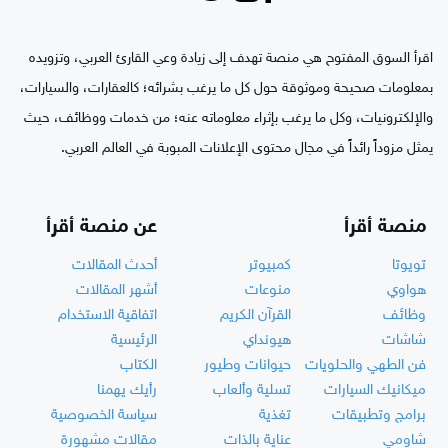
اقرأ السوق المفتوح هي منصة تهدف إلى زيادة وعي القارئ العربي، وتزويده
بمعلومات صحيحة وموثوقة حول كل ما يرغب بشرائه؛ كالعقارات، والسيارات،
والإلكترونيات، وكل ما يرغب بإثراء معلوماته عنه؛ من خدمات ووظائف، حيث
يمثل مزوداً رائداً في مجال محتوى الإعلانات المبوبة في العالم العربي.
منصة أقرأ
عن منصة أقرأ
تويوتا
كمبيوتر
أحدث المقالات
هواوي
منوعات
أشهر المقالات
وظائف
القرآن الكريم
اتفاقية الاستخدام
شاشات
هيونداي
الرئيسية
فن الطهي والحلويات
حيوانات وطيور
الكتاب
ميكانيك السيارات
تسلية وألعاب
رأيك يهمنا
برامج وتطبيقات
تغذية
سياسة الخصوصية
شاومي
عناية بالذات
مقالات مشهورة