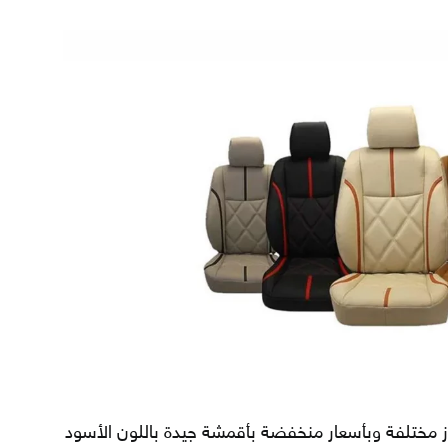
رز مختلفة وبأسعار منخفضة بأقمشة جيدة باللون الأسود