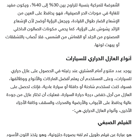
المُعرضة للمركبة بنسبة تتراوح بين 30% إلى 40%، ويكون مفيد
للغاية في موجات الحر الصيفية، فهو يحافظ على العين من
الإشعاع الضار طوال القيادة، ويجعل الرؤية أوضح لأن الإشعاع
الزائد يشوش على الرؤية، كما يحمي مكونات الصالون الداخلي
المصنوع من الجلد أو القماش من الشمس، فلا تُصاب بالتشققات
أو يبهت لونها.
أنواع العازل الحراري للسيارات
يوجد عدد متنوع أمام المشتري عند رغبته في الحصول على عازل حراري
للسيارات، وعلى المستخدم أن يعلم أفضل الماركات والأنواع ووظائفها،
فسواء كنت تستخدم شاحنة أو حافلة أو سيارة عادية، فإنك تحصل على
العازل من أجل خفض درجة حرارة السيارة، فعليك أن تختار عازل من جودة
عالية يحافظ على الأبواب والأرضية والمحرك والسقف وكافة الأجزاء
الأخرى، وأنواع العازل الحراري هي:-
الفيلم الصبغي
هو عبارة عن فيلم طويل تم لفه بصورة حلزونية، وهو يتخذ اللون الأسود