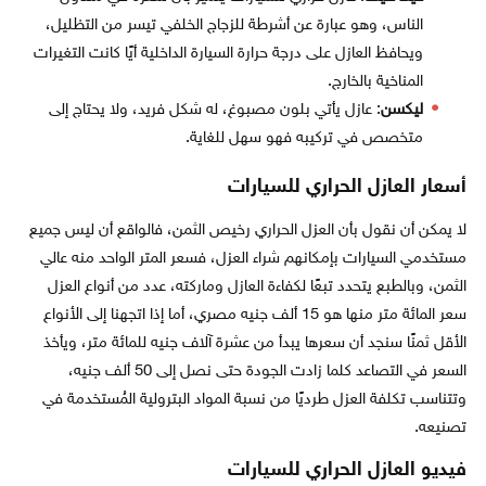
الناس، وهو عبارة عن أشرطة للزجاج الخلفي تيسر من التظليل،
ويحافظ العازل على درجة حرارة السيارة الداخلية أيًا كانت التغيرات
المناخية بالخارج.
ليكسن
: عازل يأتي بلون مصبوغ، له شكل فريد، ولا يحتاج إلى
متخصص في تركيبه فهو سهل للغاية.
أسعار العازل الحراري للسيارات
لا يمكن أن نقول بأن العزل الحراري رخيص الثمن، فالواقع أن ليس جميع
مستخدمي السيارات بإمكانهم شراء العزل، فسعر المتر الواحد منه عالي
الثمن، وبالطبع يتحدد تبعًا لكفاءة العازل وماركته، عدد من أنواع العزل
سعر المائة متر منها هو 15 ألف جنيه مصري، أما إذا اتجهنا إلى الأنواع
الأقل ثمنًا سنجد أن سعرها يبدأ من عشرة آلاف جنيه للمائة متر، ويأخذ
السعر في التصاعد كلما زادت الجودة حتى نصل إلى 50 ألف جنيه،
وتتناسب تكلفة العزل طرديًا من نسبة المواد البترولية المُستخدمة في
تصنيعه.
فيديو العازل الحراري للسيارات