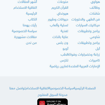
هواوي
منوعات
أشهر المقالات
وظائف
القرآن الكريم
اتفاقية الاستخدام
شاشات
هيونداي
الرئيسية
فن الطهي والحلويات
حيوانات وطيور
الكتاب
ميكانيك السيارات
تسلية وألعاب
رأيك يهمنا
برامج وتطبيقات
تغذية
سياسة الخصوصية
شاومي
عناية بالذات
مقالات مشهورة
برامج وتطبيقات
ون بلس
من نحن
أبل
أوبو
زراعة وخضراوات وفواكه
الطب
كاميرات
لكزس
الإمارات العربية المتحدة
تمارين رياضية
الصفحة الرئيسية
سياسة الخصوصية
اتفاقية الاستخدام
تواصل معنا
مدونة السوق المفتوح