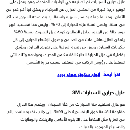
عازل حراري للسيارات تم تصنيعه في الولايات المتحدة، وهو يعمل على
توفير درجة كبيرة من العكس الحراري عن المركبة، ويحقق لها أكبر قدر من
الأمان، وهذا ما جعله يكتسب شهرة واسعة، إذ يتم ضخه للسوق منذ أكثر
من سنة، وتصل نسبة عزله للحرارة إلى 70%، وليس هذا فحسب، فهو
يوفر حالة من الهدوء بداخل الصالون كونه عازل للصوت بنسبة 50%.
يتمكن العازل هاش مات من الحد من وصول الإشعاع الحراري إلى كل
مكونات السيارة، ويعزز من قدرة المركبة على تفريق الحرارة، ويؤدي
بفاعلية في عزل الحرارة العالية القادمة من المحرك وعوادمه وتلك التي
تسقط على رؤوس الركاب من السقف بسبب حرارة الشمس.
اقرأ أيضاً:
أنواع سكوتر هوفر بورد
عازل حراري للسيارات 3M
هو عازل تستفيد منه السيارات من فئة السيدان، ويقدم هذا العازل
مقاومة للأشعة فوق البنفسجية حتى 99%، إلى جانب تقديمه لعدد رائع
من المزايا مثل الحفاظ على التابلوه الأمامي والربلات والوطايات
والاستيكر الموجود بالعتبات.