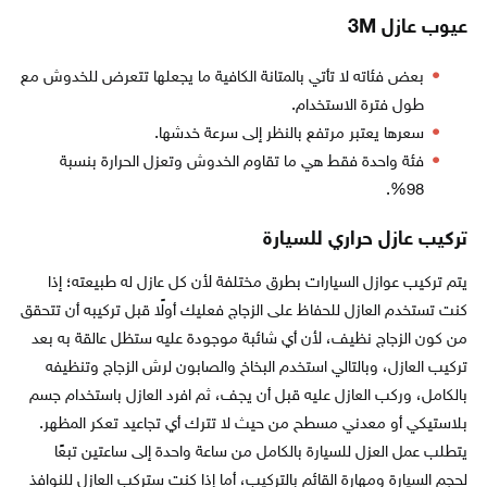
عيوب عازل 3M
بعض فئاته لا تأتي بالمتانة الكافية ما يجعلها تتعرض للخدوش مع
طول فترة الاستخدام.
سعرها يعتبر مرتفع بالنظر إلى سرعة خدشها.
فئة واحدة فقط هي ما تقاوم الخدوش وتعزل الحرارة بنسبة
98%.
تركيب عازل حراري للسيارة
يتم تركيب عوازل السيارات بطرق مختلفة لأن كل عازل له طبيعته؛ إذا
كنت تستخدم العازل للحفاظ على الزجاج فعليك أولًا قبل تركيبه أن تتحقق
من كون الزجاج نظيف، لأن أي شائبة موجودة عليه ستظل عالقة به بعد
تركيب العازل، وبالتالي استخدم البخاخ والصابون لرش الزجاج وتنظيفه
بالكامل، وركب العازل عليه قبل أن يجف، ثم افرد العازل باستخدام جسم
بلاستيكي أو معدني مسطح من حيث لا تترك أي تجاعيد تعكر المظهر.
يتطلب عمل العزل للسيارة بالكامل من ساعة واحدة إلى ساعتين تبعًا
لحجم السيارة ومهارة القائم بالتركيب، أما إذا كنت ستركب العازل للنوافذ