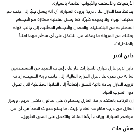
الأرضيات والأسقف والأبواب الخاصة بالسيارة.
يحافظ هذا العازل على درجة برودة السيارة، أي أنه يعمل جنبًا إلى جنب مع
مكيف الهواء ولا يجهده كثيرًا، كما يعمل بفاعلية ممتازة مع الأجسام
المصنوعة من البلاستيك والمعدن والأجسام المطلية، إلى جانب كونه
يمتلك من المرونة ما يمكنه من التشكل على أي سطح مهما امتلأ
بالمنحنيات.
داين لاينر
داين لاينر عازل حراري للسيارات حاز على إعجاب العديد من المستخدمين
لما له من قدرة على عزل الحرارة العالية، إلى جانب وزنه الخفيف، إذ تم
تزويد العازل بمادة ذاتية للّصق، إضافةً إلى الخلايا المطاطية التي تحول
دون تسرب المياه.
إن الركاب باستخدام هذا العازل يحصلون على صالون داخلي مريح، ويعزز
العازل من درجة مقاومة الماء والزيت، ما يمنع حدوث الصدأ في أي من
مواضع السيارة، ويقدم أيضًا المتانة والتحمل على المدى الطويل.
هش مات