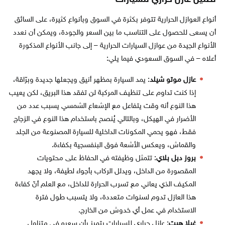
تظليل عازل حراري للسيارات
أنواع العوازل الحرارية تتوفر بكثرة في السوق وبأنواع كثيرة، على السائق
أن يسعى للحصول على التناسب ما بين السعر والجودة، ويمكن أن نعدد
الأنواع الجيدة من عوازل السيارات الحرارية – إلى جانب الأنواع المذكورة
أعلاه – في السوق السعودي فيما يلي:
عازل موتو شيلد
: يمد السيارة بمظهر أنيق ويجعلها جديدة وبرّاقة،
إذا كنت تداوم على تنظيف المركبة لن تفقد هذا البريق، لكن يعيب
هذا النوع أنه وقت يتفاعل مع الإشعاع الشمسي يسبب عدد من
الأضرار في الهيكل، وبالتالي يُنصح باستخدام هذا النوع في الزجاج
فقط، فهو يحمي المكونات الداخلية للسيارة المصنوعة من الجلد
والقماش، ويعكس الأشعة فوق البنفسجية بكفاءة.
بروز دبل بلاي
: تتمثل وظيفته في الحفاظ على محتويات
المقصورة من الداخل، ويدلل الركاب بأجواء لطيفة، ولا يجهد
المكيف الذي يعاني مع تسرب الحرارة للداخل، مع العلم أنّ كفاءة
هذا العازل تدوم لسنوات متعددة، ولا يتسبب طول فترة
الاستخدام في عمل أي خدوش من الخارج.
غيلا هيت
: عازل حراري للسيارات يتميز بأن سعره في متناول