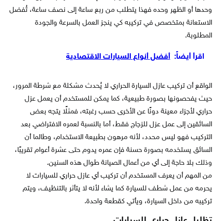
وحدها أو الظهر وحده فهذا يتطلب من ربع ساعة إلى نصف ساعة، تُفضل
الاستعانة بمتخصص في تركيبه كي ينجز العمل بالسرعة والجودة
المطلوبة.
اقرأ أيضاً:
أفضل أنواع السيارات الاقتصادية
الواقع أن تركيب عازل السيارة الحراري لا يُحدث مشكلة مع شرطة المرور،
حيث يفحصونها بصورة طبيعية، كما يمكن للمستخدم أن يعمل عزل
حراري لأجزاء معينة دونًا عن الأخرى حسب رغبته، فمثلًا يتجه بعض
السائقين إلى عمل عزل للزجاج فقط، أما بالنسبة لعمره الافتراضي بعد
التركيب فهو ليس محدد، لأنه مرهون بطبيعة الاستخدام، وطالما أن
السائق يستخدمه بصورة حسنة فإن عمره يدوم حتى عشرة أعوام تقريبًا،
وذلك بلا حاجة إلى أي من أعمال الصيانة طوال هذه السنين.
من المهم أن يعرف المستخدم أن تركيب أي عازل حراري للسيارات لا
يحرمه من عمل شطف للسيارة كما يشاء لأنه لا يتأثر بالتنظيف، ويتم
تركيبه من داخل السيارة، ويأتي كقطعة واحدة.