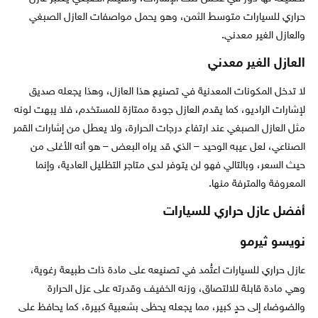
حراري للسيارات متوسط الثمن، وهو يحمل مواصفات العازل الصبغي
والعازل الغير معدني.
العازل الغير معدني
لا تدخل المكونات المعدنية في تصنيع هذا العازل، وهذا يجعله صديق
لإشارات الراديو، كما يقدم العازل جودة ممتازة للمستخدم، فلا يبهت لونه
مثل العازل الصبغي عند ارتفاع درجات الحرارة، ولا يعطل من إشارات القمر
الصناعي، لعل عيبه الوحيد – الذي قد يراه البعض – هو أنه الأغلى من
حيث السعر، وبالتالي فهو لن يتوفر لدى متاجر التظليل العادية، وإنما
المعروفة والمترفة منها.
أفضل عازل حراري للسيارات
نويسو ثيرمو
عازل حراري للسيارات اعتُمد في تصنيعه على مادة ذات طبيعة رغوية،
وهي مادة قابلة للالتصاق، وزنه الخفيف وقدرته على عزل الحرارة
والضوضاء إلى حدٍ كبير، مما يجعله يحظى بشعبية كبيرة، كما يحافظ على