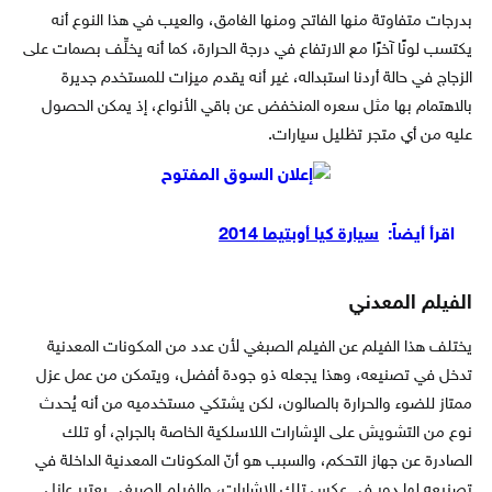
بدرجات متفاوتة منها الفاتح ومنها الغامق، والعيب في هذا النوع أنه
يكتسب لونًا آخرًا مع الارتفاع في درجة الحرارة، كما أنه يخلِّف بصمات على
الزجاج في حالة أردنا استبداله، غير أنه يقدم ميزات للمستخدم جديرة
بالاهتمام بها مثل سعره المنخفض عن باقي الأنواع، إذ يمكن الحصول
عليه من أي متجر تظليل سيارات.
اقرأ أيضاً:
سيارة كيا أوبتيما 2014
الفيلم المعدني
يختلف هذا الفيلم عن الفيلم الصبغي لأن عدد من المكونات المعدنية
تدخل في تصنيعه، وهذا يجعله ذو جودة أفضل، ويتمكن من عمل عزل
ممتاز للضوء والحرارة بالصالون، لكن يشتكي مستخدميه من أنه يُحدث
نوع من التشويش على الإشارات اللاسلكية الخاصة بالجراج، أو تلك
الصادرة عن جهاز التحكم، والسبب هو أنّ المكونات المعدنية الداخلة في
تصنيعه لها دور في عكس تلك الإشارات، والفيلم الصبغي يعتبر عازل