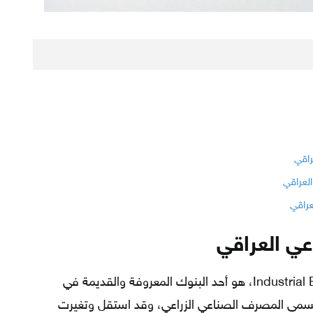
راقي
لعراقي
راقي
عي العراقي
المصرف الصناعي العراقي Industrial Bank of Iraq، هو أحد البنوك المعروفة والقديمة في
تأسس منذ عام 1935، وكان يسمى المصرف الصناعي الزراعي، وقد استقل وتغيرت