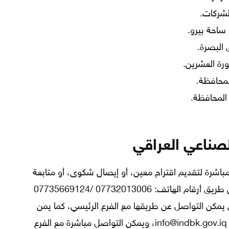
الشركات.
احة بيرو.
البصرة.
ورة العشرين.
لمحافظة.
 المحافظة.
صناعي العراقي
باشرة لتقديم اقتراح معين، أو إيصال شكوى، أو متابعة
بعض العمليات المصرفية، ويتم ذلك عن طريق أرقام الهاتف: 07732013006 /07735669124
07 /07834059744، والتي يمكن التواصل عن طريقها مع الفرع الرئيسي، كما يمن
التواصل يضاً عن طريق البريد الإلكتروني info@indbk.gov.iq، ويمكن التواصل مباشرة مع الفرع