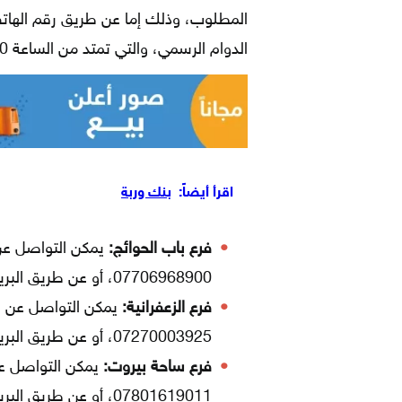
المطلوب، وذلك إما عن طريق رقم الهاتف
الدوام الرسمي، والتي تمتد من الساعة 8:00 صباحاً، وحتى الساعة 2:00 ظهراً، وذلك كالآتي:
اقرأ أيضاً:
بنك وربة
فرع باب الحوائج:
07706968900، أو عن طريق البريد الإلكتروني: br.hawaaj@indbk.gov.iq.
فرع الزعفرانية:
07270003925، أو عن طريق البريد الإلكتروني: br.zafraniah@indbk.gov.iq.
فرع ساحة بيروت:
07801619011، أو عن طريق البريد الإلكتروني: br.beirutsquare@indbk.gov.iq.