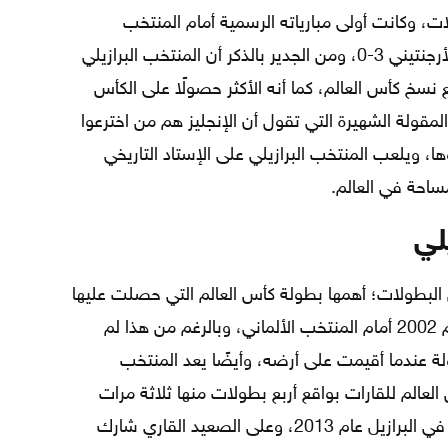
، وكانت أولى مبارياته الرسمية أمام المنتخب
الأرجنتيني، والتي انتهت بفوز المنتخب الأرجنتيني 3-0، ومن الجدير بالذكر أن المنتخب البرازيلي
سخ كأس العالم، كما أنه الأكثر حصولًا على الكأس
ولة الشهيرة التي تقول أن الإنجليز هم من اخترعوا
ها، ويلعب المنتخب البرازيلي على الإستاد التاريخي
مساحة في العالم.
لي
 البطولات؛ أهمها بطولة كأس العالم التي حصلت عليها
البرازيل عدد خمس مرات، كانت أخرها عام 2002 أمام المنتخب الألماني، وبالرغم من هذا لم
ة عندما أقيمت على أرضه، وأيضًا يعد المنتخب
 العالم للقارات بواقع أربع بطولات منها ثلاثة مرات
متتالية، كانت أخرها البطولة التي أقيمت في البرازيل عام 2013، وعلى الصعيد القاري شارك