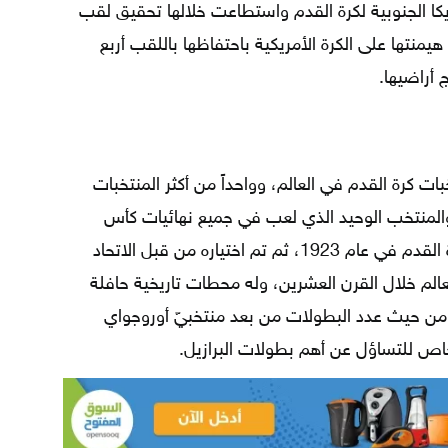
ة في بطولة أمريكا الجنوبية لكرة القدم واستطاعت خلالها تحقيق لقب
ازيل هيمنتها على الكرة الأمريكية باحتفاظها باللقب أربع
أراضيها.
ات كرة القدم في العالم، وواحداً من أكثر المنتخبات
والمنتخب الوحيد الذي لعب في جميع نهائيات كأس
العالم، وقد انضم إلى الاتحاد الدولي لكرة القدم في عام 1923، ثم تم اختياره من قبل الاتحاد
لم خلال القرن العشرين، وله محطات تاريخية حافلة
من حيث عدد البطولات من بعد منتخبيّ أوروجواي
شخاص للتساؤل عن أهم بطولات البرازيل.