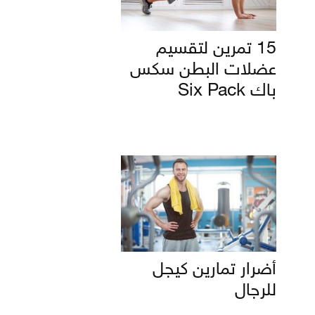
15 تمرين لتقسيم
عضلات البطن سكس
باك Six Pack
أضرار تمارين كيجل
للرجال