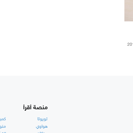
أصدرت LG في أكتوبر 2016
منصة أقرأ
تويوتا
كمبي
هواوي
منو