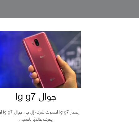
جوال lg g7
إصدار lg g7 أ
يعرف عالميًا باسم...