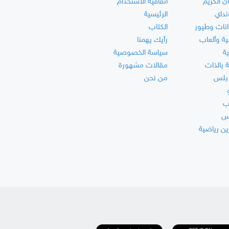
آن الكريم
اتفاقية الاستخدام
نداي
الرئيسية
انات وطيور
الكتاب
ة وألعاب
رأيك يهمنا
ة
سياسة الخصوصية
ة بالذات
مقالات مشهورة
بلس
من نحن
ب
س
ين رياضية