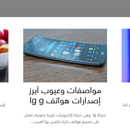
مواصفات وعيوب أبرز
إصدارات هواتف lg g
صدرت شركة إل جي جوال lg g7 أو كما
شركة lg وهي شركة إلكترونيات كورية جنوبية، تعمل
على تصنيع هواتف ذكية تنافس بها العديد...