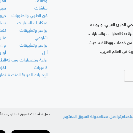
وظائف
القر
شاشات
هيو
فن الطهي والحلويات
حيو
ميكانيك السيارات
تسلي
ي القارئ العربي، وتزويده
برامج وتطبيقات
تغذي
ه؛ كالعقارات، والسيارات،
شاومي
عناي
نه؛ من خدمات ووظائف، حيث
برامج وتطبيقات
ون 
بة في العالم العربي.
أبل
أوبو
زراعة وخضراوات وفواكه
الط
كاميرات
لكز
الإمارات العربية المتحدة
تمار
حمل تطبيقات السوق المفتوح مجاناً
ستخدام
تواصل معنا
مدونة السوق المفتوح