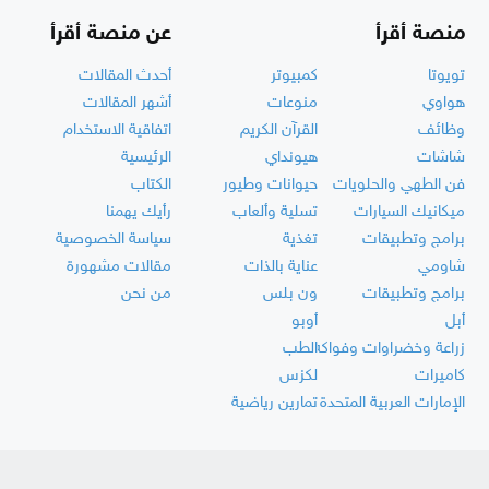
منصة أقرأ
عن منصة أقرأ
تويوتا
كمبيوتر
أحدث المقالات
هواوي
منوعات
أشهر المقالات
وظائف
القرآن الكريم
اتفاقية الاستخدام
شاشات
هيونداي
الرئيسية
فن الطهي والحلويات
حيوانات وطيور
الكتاب
ميكانيك السيارات
تسلية وألعاب
رأيك يهمنا
برامج وتطبيقات
تغذية
سياسة الخصوصية
شاومي
عناية بالذات
مقالات مشهورة
برامج وتطبيقات
ون بلس
من نحن
أبل
أوبو
زراعة وخضراوات وفواكه
الطب
كاميرات
لكزس
الإمارات العربية المتحدة
تمارين رياضية