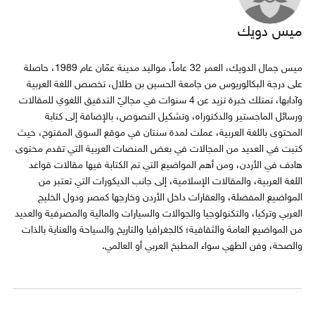
ميس دويك
ميس جمال الدويك، العمر 32 عاماً، مواليد مدينة عمّان عام 1989، حاصلة
على درجة البكالوريوس من جامعة الحسين بن طلال، تخصص اللغة العربية
وآدابها، تمتلك خبرة تزيد عن 4 سنوات في مجاليّ التدقيق اللغوي للمقالات
ورسائل الماجستير والدكتوراه، وتشكيل النصوص، بالإضافة إلى كتابة
المحتوى باللغة العربية، عملت لمدة سنتان في موقع السوق المفتوح، حيث
كتبت في العديد من المجالات في بعض المنصات العربية التي تقدم محتوى
هادف في الأردن، ومن أهم المواضيع التي تم الكتابة فيها مقالات قواعد
اللغة العربية، والمقالات الإسلامية، إلى جانب الديكورات التي تعتبر من
المواضيع المفضلة، والعقارات داخل الأردن وخارجها كمصر ودول الخليج
العربي وتركيا، والتكنولوجيا والجوالات والسيارات والمالية والمصرفية والعديد
من المواضيع العامة والثقافية؛ كالجغرافيا والتاريخ والسياحة والعناية بالذات
والصحة، وفن الطهي سواء المطبخ العربي أو العالمي.