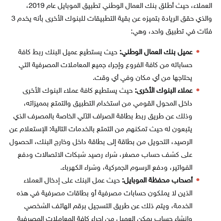
العملاء، حيث أطلق بنك العمال الوطني تطبيق الموبايل عام 2019،
والذي حقق الريادة بتميزه عن بقية التطبيقات للبنوك الأخرى بأنه يخدم 3
فئات في تطبيق واحد، وهي:
عميل بنك العمال الوطني:
حيث يستطيع عميل البنك ربط كافة
حساباته من كافة الفروع وإجراء جميع المعاملات المصرفية التي
يحتاجها من أي مكان وفي أي وقت.
عملاء البنوك الأخرى:
حيث يستطيع كافة عملاء البنوك الأخرى
داخل المحول القومي من استخدام التطبيق والتمتع بمميزاته،
وذلك عن طريق ربط بطاقة الصراف الآلي الخاصة بالمصرف الذي
يتبعون له حيث تمكنهم من التمتع بالخدمات التالية: الإستعلام عن
الرصيد، التحويل من بطاقة إلى بطاقة داخل وخارج البنك، الحصول
على كشف حساب مصغر، شراء رصيد شبكات الاتصالات ودفع
الفواتير، ودفع الرسوم الجمركية، وشراء الكهرباء.
أصحاب محفظة الموبايل:
حيث عمل البنك على إدخال العملاء
الذين لا يملكون حسابات مصرفية أو بطاقات مصرفية في هذه
الخدمة، ويتم ذلك عن طريق التسجيل برقم الهاتف الشخصي
وإنشاء حساب يمكن العميل من إجراء كافة المعاملات المصرفية