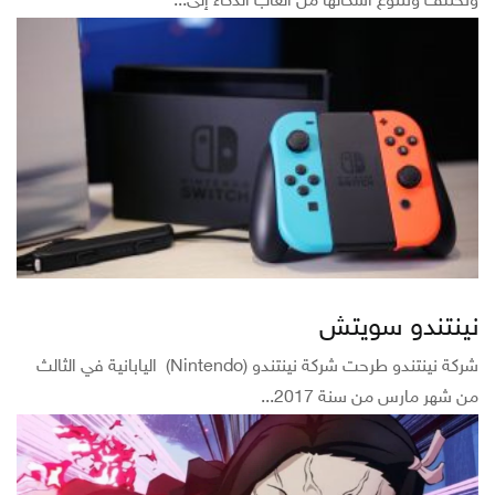
وتختلف وتتنوع أشكالها من ألعاب الذكاء إلى...
نينتندو سويتش
شركة نينتندو طرحت شركة نينتندو (Nintendo) اليابانية في الثالث
من شهر مارس من سنة 2017...