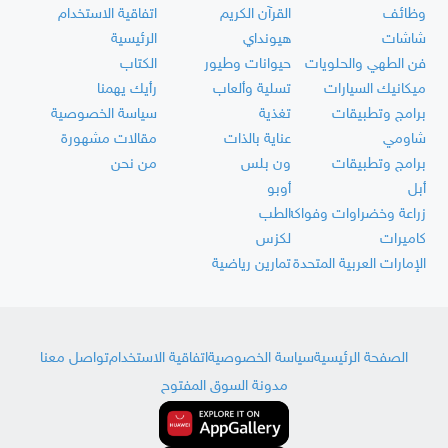
وظائف
القرآن الكريم
اتفاقية الاستخدام
شاشات
هيونداي
الرئيسية
فن الطهي والحلويات
حيوانات وطيور
الكتاب
ميكانيك السيارات
تسلية وألعاب
رأيك يهمنا
برامج وتطبيقات
تغذية
سياسة الخصوصية
شاومي
عناية بالذات
مقالات مشهورة
برامج وتطبيقات
ون بلس
من نحن
أبل
أوبو
زراعة وخضراوات وفواكه
الطب
كاميرات
لكزس
الإمارات العربية المتحدة
تمارين رياضية
الصفحة الرئيسية
سياسة الخصوصية
اتفاقية الاستخدام
تواصل معنا
مدونة السوق المفتوح