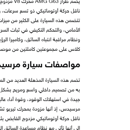
ناقل حركة أوتوماتيكي ذو تسع سرعات، وي
تتضمن هذه السيارة على الكثير من ميزات
الأمامي، والتحكم التكيفي في ثبات السرعة
ونظام مراقبة انتباه السائق، وكاميرا الر
كلاس على مجموعتين كاملتين من موصلات LATCH للمقاعد الخلفية الخ
مواصفات سيارة مرسيدس GLB-Class مودي
تضم هذه السيارة المذهلة العديد من الم
به من تصميم داخلي واسع ومريح بشكل ف
جيدة في استهلاك الوقود، وقوة أداء عال
ناقل حركة أوتوماتيكي مزدوج القابض بثم
إلى أنها تأتي مع نظام مساعدة السائق 