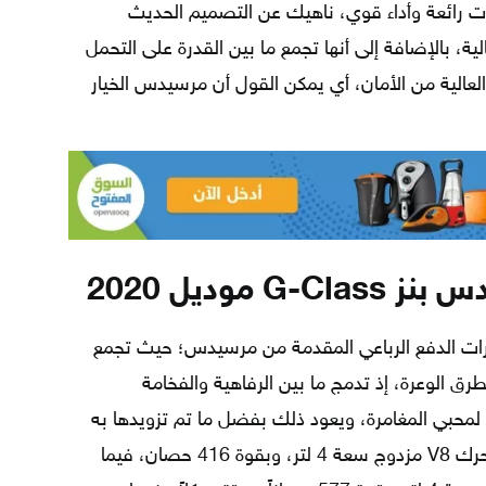
ات رائعة وأداء قوي، ناهيك عن التصميم الحديث
ية، بالإضافة إلى أنها تجمع ما بين القدرة على التحمل
العالية من الأمان، أي يمكن القول أن مرسيدس الخيار
موديل 2020
ات الدفع الرباعي المقدمة من مرسيدس؛ حيث تجمع
طرق الوعرة، إذ تدمج ما بين الرفاهية والفخامة
الي لمحبي المغامرة، ويعود ذلك بفضل ما تم تزويدها به
من محركات؛ إذ تأتي بطراز G550 مع محرك V8 مزدوج سعة 4 لتر، وبقوة 416 حصان، فيما