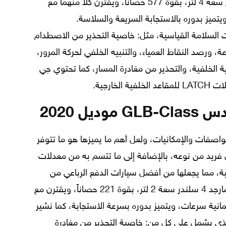
يضم طراز AMG G63 محرك V8 مزدوج سعة 4 لتر، بقوة 577 حصاناً، ويقترن كلاً منهما مع
تميز بدوره بالاستجابة السريعة والسلاسة.
 السلامة القياسية، مثل: خاصية التحذير من الاصطدام
، ورصد النقاط العمياء، والتنبيه الخلفي لحركة المرور،
ؤية الخلفية، والتحذير من مغادرة المسار، كما تحتوي جي
ارجية.
ل 2020
واصفات والإمكانيات، ولعل أهم ما يميزها هو ما تتوفر
ريد من نوعه، بالإضافة إلى ما تتسم به من معدلات
ية، مما يجعلها من أفضل سيارات الدفع الرباعي من
مرسيدس، إذ أنها مزودة بمحرك تيربو تشارجد 4 سلندر سعة 2 لتر، بقوة 221 حصاناً، ويقترن مع
انية سرعات، ويتميز بدوره بسرعة الاستجابة، كما نشير
الذي يشمل على كل من: خاصية التحذير من مغادرة