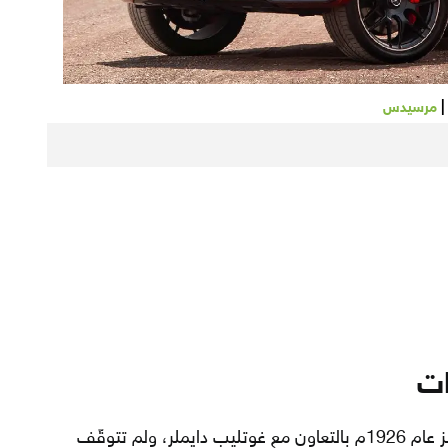
مرسيدس
ات
قام كارل بنز بتأسيس شركة مرسيدس بنز عام 1926م بالتعاون مع غوتليب دايملر، ولم تتوقّف