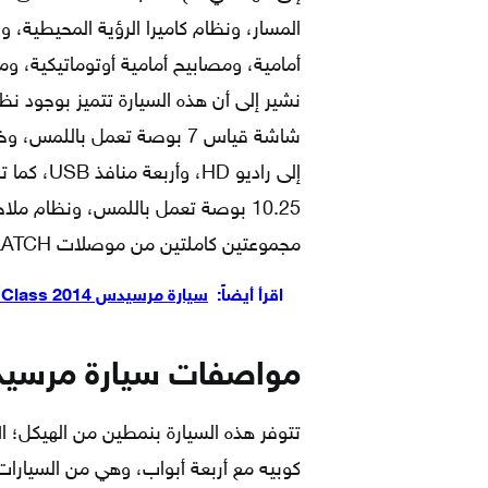
المسار، ونظام كاميرا الرؤية المحيطية، و
أمامية، ومصابيح أمامية أوتوماتيكية، ومر
نشير إلى أن هذه السيارة تتميز بوجود 
شاشة قياس 7 بوصة تعمل باللم
إلى راديو 
10.25 بوصة تعمل باللمس، ونظام ملا
مجموعتين كاملتين من موصلات LATCH لمقاعد الصف الثاني.
اقرأ أيضاً:
سيارة مرسيدس C Class 2014
مواصفات سيارة مرسيدس GLC-Class مودي
تتوفر هذه السيارة بنمطين من الهيكل؛ ال
كوبيه مع أربعة أبواب، وهي من السيارات ا