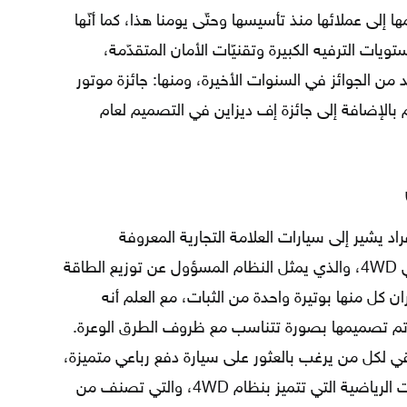
ها إلى عملائها منذ تأسيسها وحتّى يومنا هذا، كما أنّها
ويات الترفيه الكبيرة وتقنيّات الأمان المتقدّمة،
 من الجوائز في السنوات الأخيرة، ومنها: جائزة موتور
يند لأفضل سيّارات رياضيّة عام 2015م بالإضافة إلى جائزة إف ديزاين في التصميم لعام
يشير إلى سيارات العلامة التجارية المعروفة
مرسيدس التي تتمتع بنظام الدفع الرباعي 4WD، والذي يمثل النظام المسؤول عن توزيع الطاقة
ن كل منها بوتيرة واحدة من الثبات، مع العلم أنه
 تم تصميمها بصورة تتناسب مع ظروف الطرق الوعرة.
اقي لكل من يرغب بالعثور على سيارة دفع رباعي متميزة،
حيث تقدم مجموعة متكاملة من السيارات الرياضية التي تتميز بنظام 4WD، والتي تصنف من