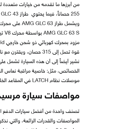
قوة تصل إلى 315 حصان، ويقترن مع ناقل حركة أوتوماتيكي ذو تسع سرعات.
نشير أيضاً إلى أن هذه السيارة تشمل عل
الخصائص، مثل: خاصية مراقبة نعاس السائ
موصلات نظام LATCH في المقاعد الخلفية، والتي تتميز بسهولة الوصول إليها.
مواصفات سيارة مرسيدس GLS-Class مودي
تصنف واحدة من أفضل سيارات الدفع الرب
المواصفات والقدرات الرائعة، والتي ن