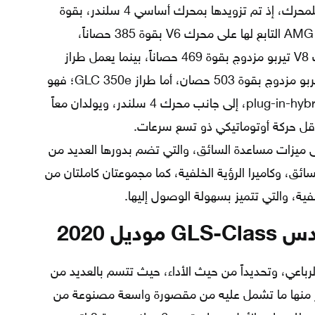
من أبرزها ما تقدمه من خيارات متعددة للمحرك، إذ تم تزويدها بمحرك أساسي 4 سلندر، بقوة
255 حصاناً، فيما يحتوي طراز AMG GLC 43 التابع لها على محرك V6 بقوة 385 حصاناً،
ويشمل طراز AMG GLC 63 على محرك V8 تيربو مزدوج بقوة 469 حصاناً، بينما يعمل طراز
AMG GLC 63 S بواسطة محرك V8 تيربو مزدوج بقوة 503 حصان، أما طراز GLC 350e؛ فهو
مزود بمحرك كهربائي ذو شحن خارجي plug-in-hybrid، إلى جانب محرك 4 سلندر، ويولدان معاً
ى ميزات مساعدة السائق، والتي تضم بدورها العديد من
ق، وكاميرا الرؤية الخلفية، كما مجموعتان كاملتان من
ل 2020
اعي، وتحديداً من حيث الأداء، حيث تتسم بالعديد من
ذكر منها ما تشمل عليه من مقصورة واسعة مصنوعة من