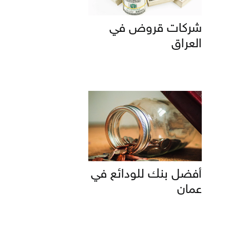
شركات قروض في
العراق
أفضل بنك للودائع في
عمان