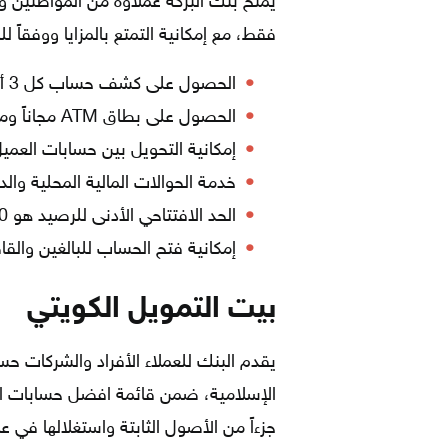
يمنح بنك البركة عملاؤه من المواطنين 
فقط، مع إمكانية التمتع بالمزايا ووفقاً لل
الحصول على كشف حساب كل 3 أشهر مجاناً.
الحصول على بطاق ATM مجاناً ومقبولة للاستخدام عالمياً.
إمكانية التحويل بين حسابات العمي
خدمة الحوالات المالية المحلية والد
الحد الافتتاحي الأدنى للرصيد هو 20 دينار بحريني.
إمكانية فتح الحساب للبالغين والقا
بيت التمويل الكويتي
يقدم البنك للعملاء الأفراد والشركات ح
جزءاً من الأصول الثابتة واستغلالها في 