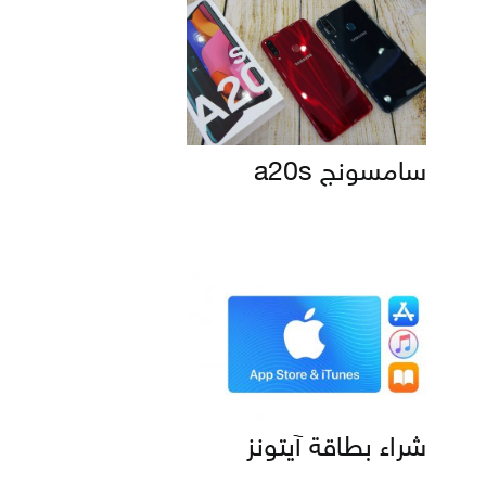
سامسونج a20s
شراء بطاقة آيتونز