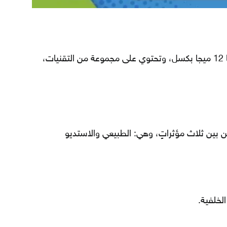
تعد كاميرا آيفون xr كاميرا أحادية جودتها 12 ميجا بكسل، وتحتوي على مجموعة من التقنيات،
 من بين ثلاث مؤثراتٍ، وهي: الطبيعي والاستديو
لخلفية.