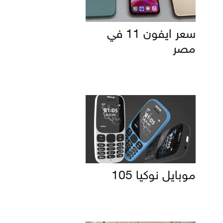
سعر ايفون 11 في
مصر
موبايل نوكيا 105