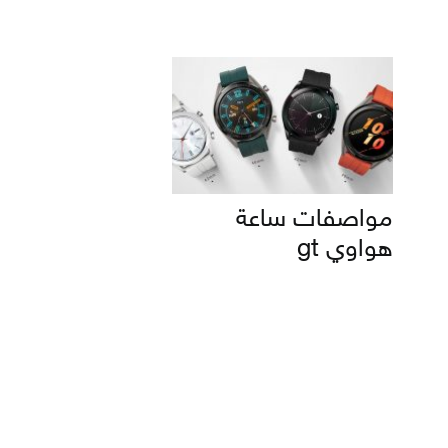
مواصفات ساعة
هواوي gt