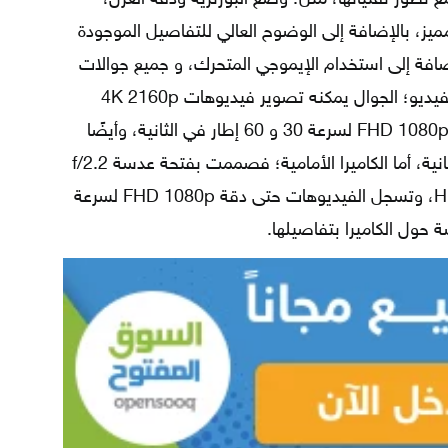
، بالإضافة إلى الوضوح العالي للتفاصيل الموجودة
لإضافة إلى استخدام الإيموجي المتحرك، و جميع جوالات
آيفون ميزة التثبيت البصري، والتصوير الفيديو؛ الجوال يمكنه تصوير فيديوهات 4K 2160p
لسرعة 24،و30، و60 إطار في الثانية، و FHD 1080p لسرعة 30 و 60 إطار في الثانية، وأيضًا
للتصوير البطيء 120 أو 240 إطار في الثانية، أما الكاميرا الأمامية؛ فصممت بفتحة عدسة f/2.2
وبدقة 7 ميجا بكسل، وتمتلك تقنية HDR، وتسجل الفيديوهات حتى دقة FHD 1080p لسرعة