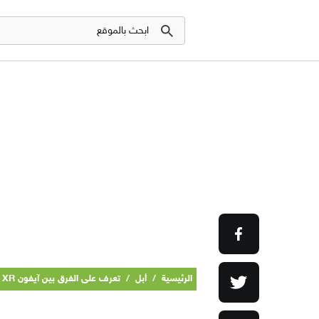
الرئيسية
/
أبل
/
تعرف على الفرق بين آيفون XR و XS