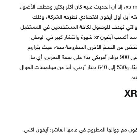
نسختين غيره من آيفون، وهما؛ xs، وxs max، إلا أن الحديث عليه كان أكثر بكثير وخطف الأضواء
ه أبل أول آيفون اقتصادي تطرحه الشركة، وذلك
والتي تهدف للوصول لكافة المستخدمين في المستقبل
وإنتاج نسخ آيفون تناسب جميع الفئات، مما أكسب آيفون xr شهرة وانتشار كبير في الوطن
نخفض عن النسخ الأخرى المطروحة معه، حيث يتراوح
سعر الجوال ما بين 750 دولار أمريكي وحتى 900 دولار أمريكي بناءً على سعة التخزين، أي ما
يعادل 2800 إلى 3400 ريال سعودي تقريبًا، و530 إلى 640 دينار أردني، أما عن مواصفات الجوال
ه.
يفون مع جوالها المطروح في عامها العاشر؛ آيفون اكس،