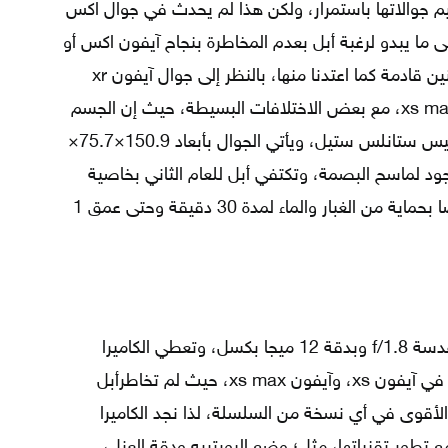
م جوالاتها باستمرار، ولكن هذا لم يحدث في جوال اكس
الات عام 2018، وذلك على ما يبدو لرغبة أبل بعدم المخاطرة بنجاح آيفون اكس أو
لعلها ستجعله تصميم مميز لجوالاتها لسنين قادمة كما اعتدنا منها، بالنظر إلى جوال آيفون xr
ستجده يشبه كثيرًا آيفون اكس، وxs ،وxs max، مع بعض الاختلافات البسيطة، حيث إن الجسم
زجاجي ولكن مع حواف من الألومنيوم وليس ستانلس ستيل، ويأتي الجوال بأبعاد 150.9×75.7×
وبالطبع لا وجود لماسح البصمة، وتكتفي أبل للعام الثاني بخاصية
face ID لفتح الجوال، ويتمتع الجوال أيضًا بحماية من الغبار والماء لمدة 30 دقيقة وحتى عمق 1
صممت كاميرا آيفون xr الخلفية بفتحة عدسة f/1.8 وبدقة 12 ميجا بكسل، وتعطي الكاميرا
معالجة للصور تضاهي جودة زوج الكاميرا في آيفون xs، وآيفون xs max، حيث لم تخاطرأبل
ع الأقوى في أي نسخة من السلسلة، لذا نجد الكاميرا
ع تطور تقنياتها، مثل؛ وضع البورتريه ودقة العزل،