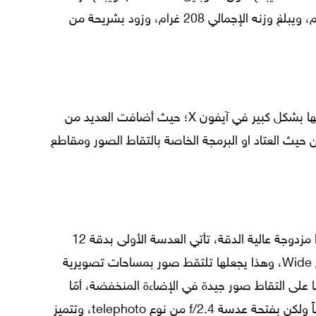
77.4 ملم، في حين تبلغ سماكته 7.7 ملم، ويبلغ وزنه الإجمالي 208 غرام، وزود بشريحة من
طورت شركة أبل نظام التصوير الخاص بها بشكل كبير في آيفون X؛ حيث أضافت العديد من
ن حيث العتاد او البرمجة الخاصة بالتقاط الصور ومقاطع
يوجد في الناحية الخلفية لآيفون X كاميرا مزدوجة عالية الدقة، تأتي العدسة الأولى بدقة 12
ميجابيكسل بفتحة عدسة f/1.8 من النوع Wide، وهذا يجعلها تلتقط صور بمساحات تصويرية
 على التقاط صور جيدة في الإضاءة المنخفضة، أمّا
العدسة الثانية دقتها 12 ميجابيكسل أيضاً ولكن بفتحة عدسة f/2.4 من نوع telephoto، وتتميز