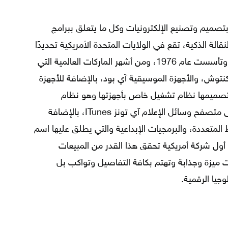
تخصصة بتصميم وتصنيع الإلكترونيات وكل ما يتعلق ببرامج
الة الذكية، تقع في الولايات المتحدة الأمريكية تحديدًا
في ولاية كاليفورنيا في مدينة كوبرتينو، وتأسست عام 1976، ومن أشهر الماركات العالمية التي
توش، والأجهزة الموسيقية آي بود، بالإضافة للأجهزة
ى تصميمها نظام تشغيل خاص بأجهزتها وهو نظام
التشغيل ماك MAC OS X، بالإضافة إلى متصفح وسائل الإعلام آي تونز ITunes، بالإضافة
متعددة، والبرمجيات الإبداعية والتي يطلق عليها اسم
 شركة آبل أول شركة أمريكية تحقق هذا القدر من المبيعات
جات ميزة وجذابة وتهتم بكافة التفاصيل وتواكب بل
جيا الرقمية.