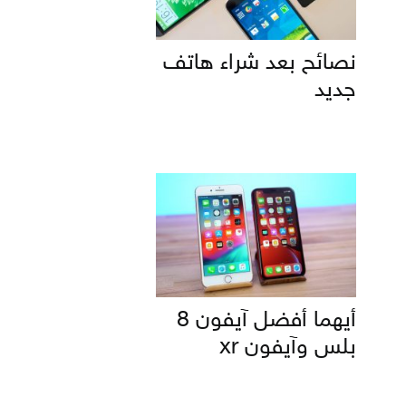
نصائح بعد شراء هاتف
جديد
أيهما أفضل آيفون 8
بلس وآيفون xr