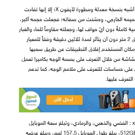
طوّرت شركة أبل تصميم آيفون xs وهو أشبه بنسخة معدلة ومطورة لآيفون X؛ إلا إنها تفادت
مه الخارجي، وحسّنت من صفاته؛ فجعلت حجمه أكبر،
 كاملةً دون أيّ حواف لها، وجعلته مقاوماً للماء والغبار
والأتربة؛ حيث يمكن غمره بالماء على عمق 2 متر دون أن يتأثر لمدة ثلاثين دقيقة وفقاً للمعيار
إمكان المستخدم إغلاق التطبيقات عن طريق سحبها
شاشة من خلال التعرف على بصمة الوجه بكاميرا تعمل
 على حساسات للتعرف على ملامح الوجه، كما تدعم
 التعرف عليها.
وفرت أبل ثلاثة ألوان من إصدار آيفون xs : الفضي والذهبي، والرمادي، وتبلغ سعة الموبايل
وفق ثلاثة أصناف: 64GB و256GB و 512GB، يبلغ طول الموبايل 157.5 لمم، ويبلغ عرضه