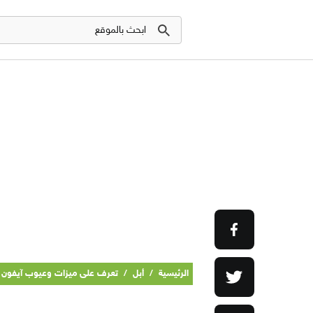
الرئيسية
/
أبل
/
تعرف على ميزات وعيوب آيفون X وXS