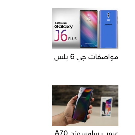
مواصفات جي 6 بلس
عيوب سامسونج A70