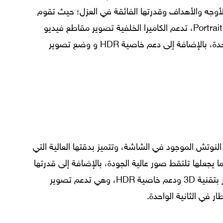
 الأوجه والأهداف وقدرتها الفائقة في العزل؛ حيث تقوم
بالتقاط صور احترافية في وضع التصوير Portrait، تدعم الكاميرا الخلفية تصوير مقاطع فيديو
بدقة 4K بمعدل 60 إطار في الثانية الواحدة، بالإضافة إلى دعم خاصية HDR و وضع تصوير
الكاميرا الأمامية في آيفون X في النوتش الموجود في الشاشة، وتتميز بدقتها العالية التي
غ 7 ميجابيكسل بفتحة عدسة f/2.2 مما يجعلها تلتقط صور عالية الجودة، بالإضافة إلى قدرتها
الجيدة على العزل، مع دعم خاصية تصوير بتقنية 3D ودعم خاصية HDR، وهي تدعم تصوير