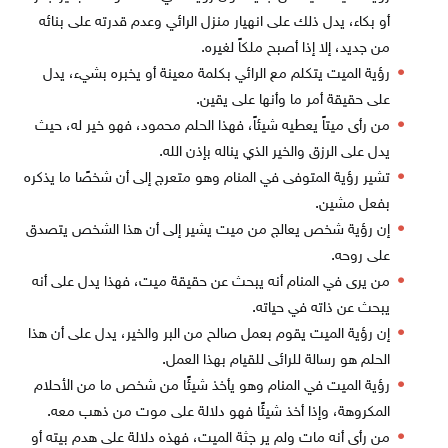
أو بكاء، يدل ذلك على انهيار منزل الرائي وعدم قدرته على بنائه
من جديد، إلا إذا أصبح ملكاً لغيره.
رؤية الميت يتكلم مع الرائي بكلمة معينة أو يخبره بشيء، يدل
على حقيقة أمر ما وأنها على يقين.
من رأى ميتاً يعطيه شيئاً، فهذا الحلم محمود، فهو خير له، حيث
يدل على الرزق والخير الذي يناله بإذن الله.
تشير رؤية المتوفى في المنام وهو متعرج إلى أن شخصًا ما يذكره
بفعل مشين.
إن رؤية شخص يعالج من ميت يشير إلى أن هذا الشخص يتصدق
على روحه.
من يرى في المنام أنه يبحث عن حقيقة ميت، فهذا يدل على أنه
يبحث عن ذاته في حياته.
إن رؤية الميت يقوم بعمل صالح من البر والخير، يدل على أن هذا
الحلم هو رسالة للرائى للقيام بهذا العمل.
رؤية الميت في المنام وهو يأخذ شيئًا من شخص ما من الأحلام
المكروهة، وإذا أخذ شيئًا فهو دلالة على موت من ذهب معه.
من رأى أنه مات ولم ير جثة الميت، فهذه دلالة على هدم بيته أو