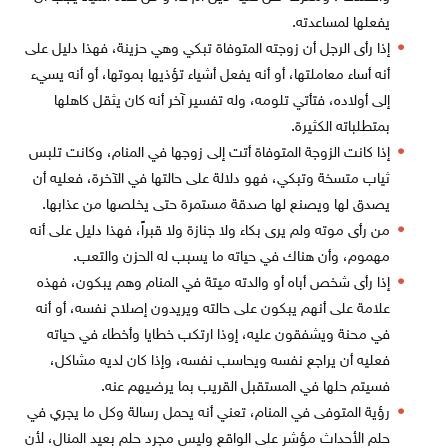
يفعلها لمساعدته.
إذا رأى الرجل أن زوجته المتوفاة تبكي وهي حزينة، فهذا دليل على
أنه أساء معاملتها، أو أنه يفعل أشياء تؤذيها بموتها، أو أنه يسيء
إلى أولاده، فتأتي تلومه، وله تفسير آخر أنه كان يثقل كاهلها
بمتطلباته الكثيرة.
إذا كانت الزوجة المتوفاة أتت إلى زوجها في المنام، وكانت تلبس
ثياب متسخة وتبكي، فهو دلالة على حالتها في الآخرة، فعليه أن
يصدق لها ويصنع لها صدقة مستمرة حتى يخلصها من عذابها.
من رأى موته ولم يرى بكاء ولا جنازة ولا قبراً، فهذا دليل على أنه
مهموم، وأن هناك في حياته ما يسبب له الحزن والتعب.
إذا رأى شخص أباه أو والدته ميتة في المنام وهم يبكون، فهذه
علامة على أنهم يبكون على حالته ويريدون إصلاح نفسه، أو أنه
في محنة ويشفقون عليه، إوذا ارتكب خطايا وأخطاء في حياته
فعليه أن يراجع نفسه ويحاسب نفسه، وإذا كان لديه مشاكل،
فسيتم حلها في المستقبل القريب بما يرضيهم عنه.
رؤية المتوفى في المنام، تعني أنه يحمل رسالة وكل ما يجري في
حلم الأحداث مؤشر على الواقع وليس مجرد حلم بعيد المنال، لأن