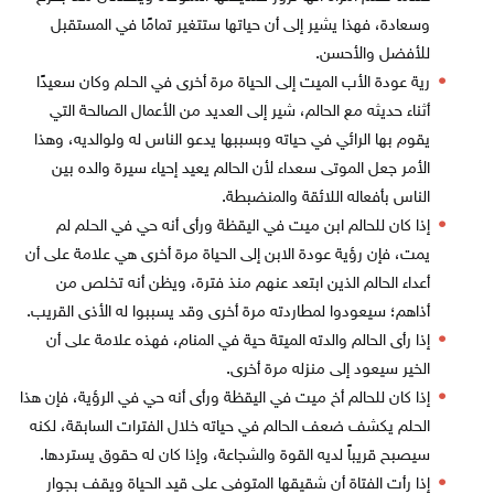
وسعادة، فهذا يشير إلى أن حياتها ستتغير تمامًا في المستقبل
للأفضل والأحسن.
رية عودة الأب الميت إلى الحياة مرة أخرى في الحلم وكان سعيدًا
أثناء حديثه مع الحالم، شير إلى العديد من الأعمال الصالحة التي
يقوم بها الرائي في حياته وبسببها يدعو الناس له ولوالديه، وهذا
الأمر جعل الموتى سعداء لأن الحالم يعيد إحياء سيرة والده بين
الناس بأفعاله اللائقة والمنضبطة.
إذا كان للحالم ابن ميت في اليقظة ورأى أنه حي في الحلم لم
يمت، فإن رؤية عودة الابن إلى الحياة مرة أخرى هي علامة على أن
أعداء الحالم الذين ابتعد عنهم منذ فترة، ويظن أنه تخلص من
أذاهم؛ سيعودوا لمطاردته مرة أخرى وقد يسببوا له الأذى القريب.
إذا رأى الحالم والدته الميتة حية في المنام، فهذه علامة على أن
الخير سيعود إلى منزله مرة أخرى.
إذا كان للحالم أخ ميت في اليقظة ورأى أنه حي في الرؤية، فإن هذا
الحلم يكشف ضعف الحالم في حياته خلال الفترات السابقة، لكنه
سيصبح قريباً لديه القوة والشجاعة، وإذا كان له حقوق يستردها.
إذا رأت الفتاة أن شقيقها المتوفى على قيد الحياة ويقف بجوار