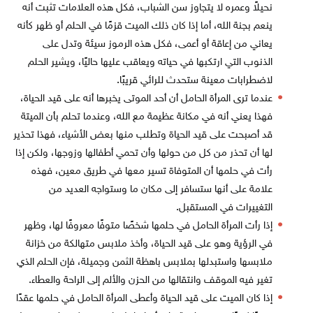
نحيلاً وعمره لا يتجاوز سن الشباب، فكل هذه العلامات تثبت أنه
ينعم بجنة الله، أما إذا كان ذلك الميت قزمًا في الحلم أو ظهر كأنه
يعاني من إعاقة أو أعمى، فكل هذه الرموز سيئة وتدل على
الذنوب التي ارتكبها في حياته ويعاقب عليها حاليًا، ويشير الحلم
لاضطرابات معينة ستحدث للرائي قريبًا.
عندما ترى المرأة الحامل أن أحد الموتى يخبرها أنه على قيد الحياة،
فهذا يعني أنه في مكانة عظيمة مع الله، وعندما تحلم بأن الميتة
قد أصبحت على قيد الحياة وتطلب منها بعض الأشياء، فهذا تحذير
لها أن تحذر من كل من حولها وأن تحمي أطفالها وزوجها، ولكن إذا
رأت في حلمها أن المتوفاة تسير معها في طريق معين، فهذه
علامة على أنها ستسافر إلى مكان ما وستواجه العديد من
التغييرات في المستقبل.
إذا رأت المرأة الحامل في حلمها شخصًا متوفًا معروفًا لها، وظهر
في الرؤية وهو على قيد الحياة، وأخذ ملابس متهالكة من خزانة
ملابسها واستبدلها بملابس باهظة الثمن وجميلة، فإن الحلم الذي
تغير فيه الموقف وانتقالها من الحزن والألم إلى الراحة والعطاء.
إذا كان الميت على قيد الحياة وأعطى المرأة الحامل في حلمها عقدًا