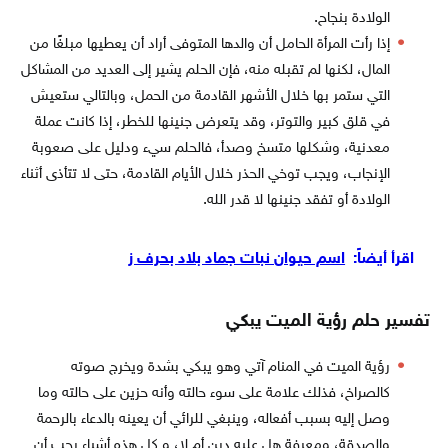
الولادة بنجاح.
إذا رأت المرأة الحامل أن والدها المتوفى أراد أن يعطيها مبلغًا من
المال، لكنها لم تقبله منه، فإن الحلم يشير إلى العديد من المشاكل
التي ستمر بها خلال الأشهر القادمة من الحمل، وبالتالي ستعيش
في قلق كبير والتوتر، وقد يتعرض جنينها للخطر، إذا كانت عملة
معدنية، وشكلها متسخ وصدأ، فالحلم سيء ودليل على صعوبة
الإنجاب، ويجب توخي الحذر خلال الأيام القادمة، حتى لا تتأذى أثناء
الولادة أو تفقد جنينها لا قدر الله.
اقرأ أيضاً:
اسم حيوان نبات جماد بلاد بحرف ز
تفسير حلم رؤية الميت يبكي
رؤية الميت في المنام آتي وهو يبكي بشدة ويخرج صوته
كالصراخ، فذلك علامة على سوء حالته وأنه حزين على حالته وما
وصل إليه بسبب أفعاله، وينبغي للرائي أن يعينه بالدعاء بالرحمة
والصدقة، ومعرفة هل عليه دين أم لا، و كل هذه أشياء يجب أن