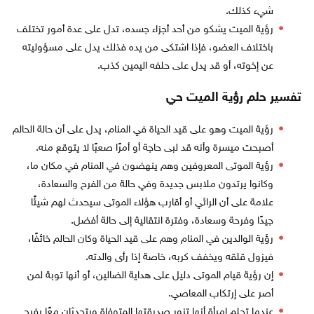
شيء كذلك.
رؤية الميت يشكو من أحد أجزاء جسده، تدل على عدة أمور تختلف
باختلاف العضو، فإذا اشتكى من يده فذلك يدل على مسؤوليته
عن إخوته، أو قد يدل على حلفه اليمين كذب.
تفسير حلم رؤية الميت حي
رؤية الميت وهو على قيد الحياة في المنام، يدل على أن حالة الحالم
أصبحت ميسرة وأنه قد لبى حاجة أو أمرًا صعبًا لا يتوقع منه.
رؤية الموتى المعروفين وهم ينهضون في المنام في مكان ما،
وكانوا يرتدون ملابس جديدة وفي حالة من الفرح والسعادة،
علامة على أن الرائي أو أقارب هؤلاء الموتى سيحدث لهم شيئًا
جيدًا وفرحة وسعادة، وفترة انتقالية إلى حالة أفضل.
رؤية الوالدين في المنام وهم على قيد الحياة وكان الحالم خائفًا،
فيزول قلقه ويخفف كربه، خاصة إذا رأى والدته.
إن رؤية قيام الموتى دليل على هداية الضالين، أو أنها توبة لمن
أصر على إرتكاب المعاصي.
عندما تحلم امرأة أنها تزور صديقتها المتوفاة ويتحدثان معًا بفرح