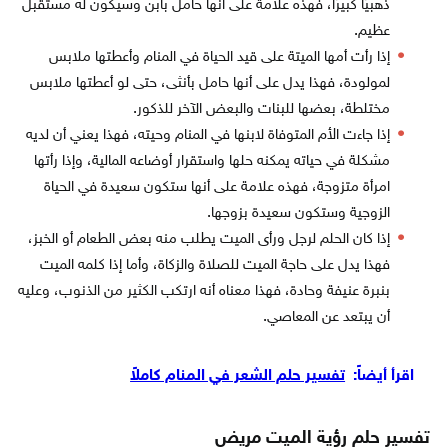
ذهبيًا كبيرًا، فهذه علامة على أنها حامل بابن وسيكون له مستقبل
عظيم.
إذا رأت أمها الميتة على قيد الحياة في المنام وأعطتها ملابس
لمولودة، فهذا يدل على أنها حامل بأنثى، حتى لو أعطتها ملابس
مختلطة، بعضها للبنات والبعض الآخر للذكور.
إذا جاءت الأم المتوفاة لابنها في المنام وحيته، فهذا يعني أن لديه
مشكلة في حياته يمكنه حلها واستقرار أوضاعه المالية، وإذا رأتها
امرأة متزوجة، فهذه علامة على أنها ستكون سعيدة في الحياة
الزوجية وستكون سعيدة بزوجها.
إذا كان الحلم لرجل ورأى الميت يطلب منه بعض الطعام أو الخبز،
فهذا يدل على حاجة الميت للصلاة والزكاة، وأما إذا كلمه الميت
بنبرة عنيفة وحادة، فهذا معناه أنه ارتكب الكثير من الذنوب، وعليه
أن يبتعد عن المعاصي.
اقرأ أيضاً:
تفسير حلم الشعر في المنام كاملاً
تفسير حلم رؤية الميت مريض