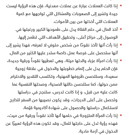
إذا كانت العملات عبارة عن عملات معدنية، فإن هذه الرؤية ليست
جيدة وتشير إلى الصعوبات والمشاكل التي تواجهها مع كمية
العملات التي أخذتها من بين الأموات.
أخذ المال في حلم الفتاة يدل على طموحها الكبير ورغبتها في
الوصول إلى مراكز أعلى، وتحقيق الأهداف التي تطمح إليها.
إذا رأت أنها تأخذ نقودًا من شخص متوفٍ لا تعرفه، فهذا يشير إلى
أنها ستحصل على فرصة عمل خاصة ستدر عليها الكثير من المال.
إذا رأت امرأة عزباء والدتها ميتة، وهي تعطيها نقوداً ورقية جديدة،
فإن الحلم يدل على إتمام خطوبتها والدخول في علاقة زوجية
سعيدة، وستتحسن ظروفها المهنية، وتكتسب التقدير والاحترام
ممن حولها، كما ستتحسن حالتها الصحية، وصحتها النفسية عما
كانت عليه من قبل، و إذا كانت تدرس، ستنجح في دراستها
وتحصل على أعلى الدرجات، وقد يكون نصيبها من السفر للخارج
لاستكمال دراستها والحصول على شهادة أكاديمية قيّمة.
إذا رأت المرأة المتزوجة في حلمها أنها تأخذ نقوداً ورقية من ميت،
فهذه رؤية تدل على حاجتها للمال، وقد تكون هذه الرؤية تعبيرًا عن
الدخول في أزمة مادية.