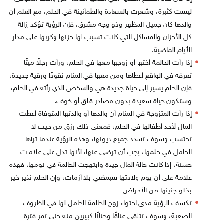
ليست كثيرة، وشعرت بالسعادة والطمأنينة في الحلم، مع العلم أن
والدها كان جميل المظهر وذو وجه مشرق، فإن الرؤية تؤكد إزالة
كل الأحزان والمشاكل التي كانت تسبب لها حزنها وكربها على مدار
الأيام الماضية.
إذا رأت الحالمة أختها أو زوجها معها في الحلم، ورأت رجلاً ميتًا
تعرفه في الواقع أعطاها ومن معها في المنام نقودًا ورقية جديدة،
فإن الحلم يشير إلى حياة جديدة هي والشخص الذي رأته في الحلم،
وستكون حياة سعيدة بدون مصادر قلق أو خوف.
إذا رأت المتزوجة في المنام أن والدها أو والدتها المتوفاة أعطت
المال لأحد أطفالها في الحلم، فمعنى ذلك رزق من حيث لا
تحتسب وسوف تسدد جميع ديونها، وهذه الرؤية عندما تراها
الحامل في حلمها، يجب أن ترضى عنها، لأنها تدل على علامات
حسنة، إذا كانت حالة المال جيدة وابتهجت الحالمة في نومها، فهذه
علامة على أن يوم ولادتها سيمضي بلا أزمات، وإن الحلم نذير خير
بخلو جنينها من الأمراض.
تكشف الرؤية مدى احتواء زوج الحالمة الحامل لها في الظروف
الصعبة، وسوف تتلقى عناقًا وحنانًا كبيرين منه حتى تمر فترة