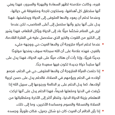
قبره، وكانت ملامحه تظهر السعادة والبهجة والسرور، فهذا يعني
أنها ستحقق كل أهدافها، وستكون ناجحة ومتفوقة في حياتها،
وعندما تحلم أن يعود والدها المتوفى إلى الحياة ويحتضنها، فهذا
يدل على أنها بخير وأنها ستصل إلى أعلى المناصب، لكن عندما
ترى في المنام شخصًا ميتًا عاد إلى الحياة ويأكل الطعام، فهذا يشير
إلى الكثير من القوت والخير الذي ستحصل عليه في الفترة القادمة.
عندما تحلم امرأة متزوجة أن والدها الميت حي ووجهه مليء
بالفرح، فهذه علامة على أن الله سبحانه سوف يمنحها مولودًا
جديدًا قريبًا، وإذا رأت أن هناك ميتًا على قيد الحياة، فهذا يدل على
أنها ستبدأ حياة جديدة تكون فيها سعيدة جدًا.
إذا حلمت المرأة المتزوجة أن والدها المتوفى حي في الحلم، فجمع
أولاده في الحلم ويؤمهم في الصلاة، فالحلم يدل على حسن تربية
أولادها، كما يدل الحلم على بر الحالمة ورجوعها إلى سبيل الله إذا
جُرفت في الدنيا ومتعتها قديماً، فهذا الحلم يدل على أنها تركت
الاهتمام بزينة الحياة الدنيا، وتنظر أكثر إلى الآخرة ومتطلباتها من
الصلاة والصدقة والصوم ومساعدة الآخرين، وما إلى ذلك.
إذا رأى الحالم أن الميت كان ذو شكل جميل، فكان طويلاً وجسده