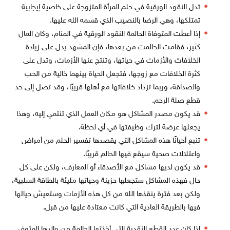
تدل النقود الورقية في حلم المرأة المتزوجة على خاصية إيجابية
تمتلكها، وهي الرضا بالنصيب الذي قسمه الله عليها.
إذا أعطت المتوفاة الحالمة النقود الورقية في المنام، وكان المال
كثير، فقامت الحالمت من بعدها، فإن المشهد يدل على زيادة
الخلافات والأزمات في حياتها، وتنتج عنها الأزمات، وتدل على
كثرة الخلافات مع زوجها، فتجعل الحياة بينهما خالية من الحب
والصداقة، وربما تزداد خلافاتها مع أهلها قريبًا، وقد تصل إلى حد
قطع صلة الرحم.
قد يكون مصدر المشاكل هو مكان العمل الذي تنتمي إليه، وهذا
يجعلها عرضة لترك وظيفتها في أي لحظة.
تنبع أحيانًا هذه المشاكل التي يقصدها تفسير الحلم من أمراض
واعتلالات صحية سيقع فيها الحالم قريبًا.
قد يكون لديها مشاكل مع الأصدقاء أو المعارف، ولكن على كل
حال فهذه المشاكل ستجعلها حزينة وحياتها مليئة بالطاقة السلبية،
ولكن بعد فترة ينقذها الله من كل هذه الأزمات وستعيش حياتها
فيها بالطريقة العادية التي كانت معتادة عليها من قبل.
إذا كان عدد القطع النقدية التي أخذتها الحالمة من والدها المتوفى