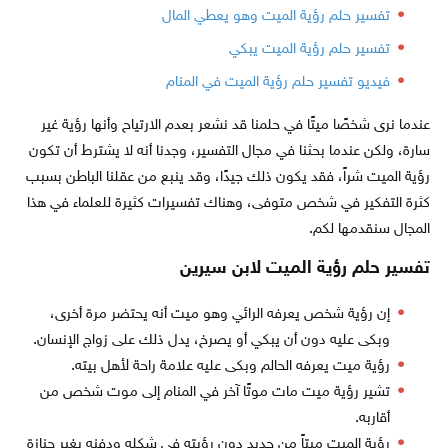
تفسير حلم رؤية الميت وهو يعطي المال
تفسير حلم رؤية الميت يبكي
فيديو تفسير حلم رؤية الميت في المنام
عندما نرى شخصًا ميتًا في حلمنا قد نشعر بعدم الارتياح وأنها رؤية غير
سارة، ولكن عندما بحثنا في مجال التفسير، وجدنا أنه لا يشترط أن تكون
رؤية الميت شراً، فقد يكون ذلك جيدًا، وقد ينبع من عقلنا الباطن بسبب
كثرة التفكير في شخص متوفى، وهناك تفسيرات كثيرة للعلماء في هذا
المجال سنقدمها لكم.
تفسير حلم رؤية الميت لابن سيرين
إن رؤية شخص يعرفه الرائي وهو ميت أنه يحتضر مرة أخرى،
وبكى عليه دون أن يبكي أو يصرخ، يدل ذلك على زواج الإنسان.
رؤية ميت يعرفه الحالم وبكى عليه علامة راحة لأهل بيته.
تشير رؤية ميت مات موتًا آخر في المنام إلى موت شخص من
أقاربه.
رؤية الميت ميتاً من جديد دون رؤيته في شكله ودفنه بغير جنازة