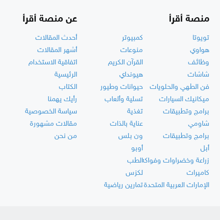
منصة أقرأ
عن منصة أقرأ
تويوتا
كمبيوتر
أحدث المقالات
هواوي
منوعات
أشهر المقالات
وظائف
القرآن الكريم
اتفاقية الاستخدام
شاشات
هيونداي
الرئيسية
فن الطهي والحلويات
حيوانات وطيور
الكتاب
ميكانيك السيارات
تسلية وألعاب
رأيك يهمنا
برامج وتطبيقات
تغذية
سياسة الخصوصية
شاومي
عناية بالذات
مقالات مشهورة
برامج وتطبيقات
ون بلس
من نحن
أبل
أوبو
زراعة وخضراوات وفواكه
الطب
كاميرات
لكزس
الإمارات العربية المتحدة
تمارين رياضية