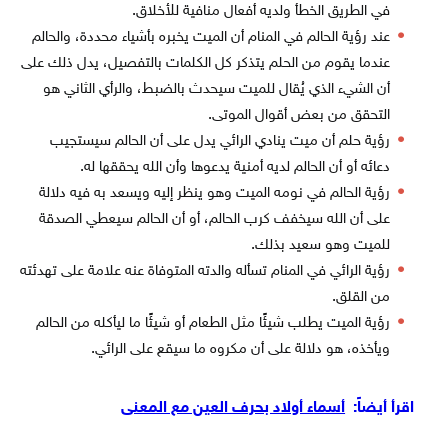
في الطريق الخطأ ولديه أفعال منافية للأخلاق.
عند رؤية الحالم في المنام أن الميت يخبره بأشياء محددة، والحالم
عندما يقوم من الحلم يتذكر كل الكلمات بالتفصيل، يدل ذلك على
أن الشيء الذي يُقال للميت سيحدث بالضبط، والرأي الثاني هو
التحقق من بعض أقوال الموتى.
رؤية حلم أن ميت ينادي الرائي يدل على أن الحالم سيستجيب
دعائه أو أن الحالم لديه أمنية يدعوها وأن الله يحققها له.
رؤية الحالم في نومه الميت وهو ينظر إليه ويسعد به فيه دلالة
على أن الله سيخفف كرب الحالم، أو أن الحالم سيعطي الصدقة
للميت وهو سعيد بذلك.
رؤية الرائي في المنام تسأله والدته المتوفاة عنه علامة على تهدئته
من القلق.
رؤية الميت يطلب شيئًا مثل الطعام أو شيئًا ما ليأكله من الحالم
ويأخذه، هو دلالة على أن مكروه ما سيقع على الرائي.
اقرأ أيضاً:
أسماء أولاد بحرف العين مع المعنى