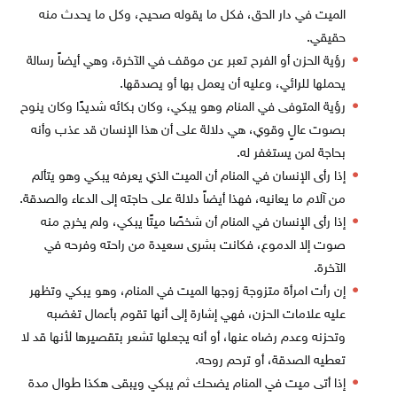
الميت في دار الحق، فكل ما يقوله صحيح، وكل ما يحدث منه
حقيقي.
رؤية الحزن أو الفرح تعبر عن موقف في الآخرة، وهي أيضاً رسالة
يحملها للرائي، وعليه أن يعمل بها أو يصدقها.
رؤية المتوفى في المنام وهو يبكي، وكان بكائه شديدًا وكان ينوح
بصوت عالٍ وقوي، هي دلالة على أن هذا الإنسان قد عذب وأنه
بحاجة لمن يستغفر له.
إذا رأى الإنسان في المنام أن الميت الذي يعرفه يبكي وهو يتألم
من آلام ما يعانيه، فهذا أيضاً دلالة على حاجته إلى الدعاء والصدقة.
إذا رأى الإنسان في المنام أن شخصًا ميتًا يبكي، ولم يخرج منه
صوت إلا الدموع، فكانت بشرى سعيدة من راحته وفرحه في
الآخرة.
إن رأت امرأة متزوجة زوجها الميت في المنام، وهو يبكي وتظهر
عليه علامات الحزن، فهي إشارة إلى أنها تقوم بأعمال تغضبه
وتحزنه وعدم رضاه عنها، أو أنه يجعلها تشعر بتقصيرها لأنها قد لا
تعطيه الصدقة، أو ترحم روحه.
إذا أتى ميت في المنام يضحك ثم يبكي ويبقى هكذا طوال مدة