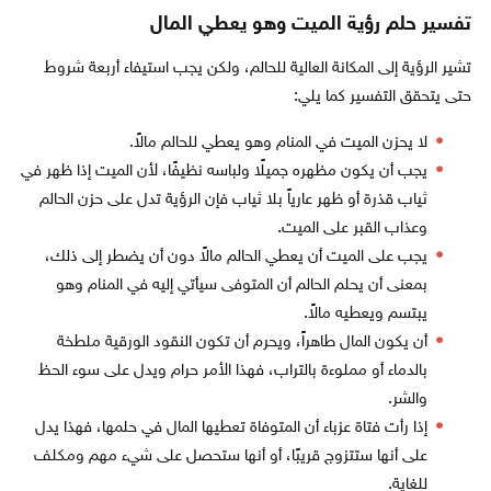
تفسير حلم رؤية الميت وهو يعطي المال
تشير الرؤية إلى المكانة العالية للحالم، ولكن يجب استيفاء أربعة شروط
حتى يتحقق التفسير كما يلي:
لا يحزن الميت في المنام وهو يعطي للحالم مالاً.
يجب أن يكون مظهره جميلًا ولباسه نظيفًا، لأن الميت إذا ظهر في
ثياب قذرة أو ظهر عارياً بلا ثياب فإن الرؤية تدل على حزن الحالم
وعذاب القبر على الميت.
يجب على الميت أن يعطي الحالم مالاً دون أن يضطر إلى ذلك،
بمعنى أن يحلم الحالم أن المتوفى سيأتي إليه في المنام وهو
يبتسم ويعطيه مالاً.
أن يكون المال طاهراً، ويحرم أن تكون النقود الورقية ملطخة
بالدماء أو مملوءة بالتراب، فهذا الأمر حرام ويدل على سوء الحظ
والشر.
إذا رأت فتاة عزباء أن المتوفاة تعطيها المال في حلمها، فهذا يدل
على أنها ستتزوج قريبًا، أو أنها ستحصل على شيء مهم ومكلف
للغاية.