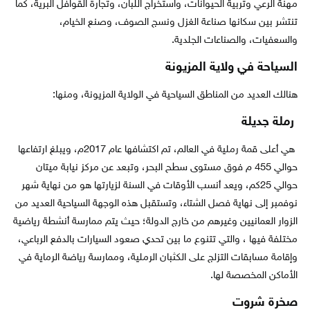
مهنة الرعي وتربية الحيوانات، واستخراج اللبان، وتجارة القوافل البرية، كما
تنتشر بين سكانها صناعة الغزل ونسج الصوف، وصنع الخيام،
والسعفيات، والصناعات الجلدية.
السياحة في ولاية المزيونة
هنالك العديد من المناطق السياحية في الولاية المزيونة، ومنها:
رملة جديلة
هي أعلى قمة رملية في العالم، تم اكتشافها عام 2017م، ويبلغ ارتفاعها
حوالي 455 م فوق مستوى سطح البحر، وتبعد عن مركز نيابة ميتان
حوالي 25كم، ويعد أنسب الأوقات في السنة لزيارتها هو من نهاية شهر
نوفمبر إلى نهاية فصل الشتاء، وتستقبل هذه الوجهة السياحية العديد من
الزوار العمانيين وغيرهم من خارج الدولة؛ حيث يتم ممارسة أنشطة رياضية
مختلفة فيها ، والتي تتنوع ما بين تحدي صعود السيارات بالدفع الرباعي،
وإقامة مسابقات التزلج على الكثبان الرملية، وممارسة رياضة الرماية في
الأماكن المخصصة لها.
صخرة شروت