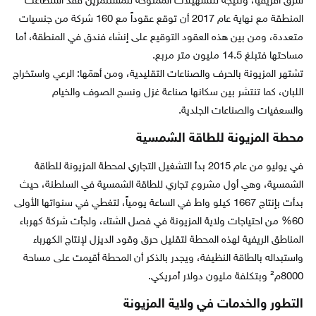
شرق أفريقيا، ونتيجة للتسهيلات الممنوحة للمستثمرين فقد استطاعت
المنطقة مع نهاية عام 2017 أن توقع عقوداً مع 160 شركة من جنسيات
متعددة، ومن بين هذه العقود التوقيع على إنشاء فندق في المنطقة، أما
مساحتها فتبلغ 14.5 مليون متر مربع.
تشتهر المزيونة بالحرف والصناعات التقليدية، ومن أهمّها: الرعي واستخراج
اللبان، كما تنتشر بين سكانها صناعة غزل ونسج الصوف والخيام
والسعفيات والصناعات الجلدية.
محطة المزيونة للطاقة الشمسية
في يوليو من عام 2015 بدأ التشغيل التجاري لمحطة المزيونة للطاقة
الشمسية، وهي أول مشروع تجاري للطاقة الشمسية في السلطنة، حيث
بدأت بإنتاج 1667 كيلو واط في الساعة يومياً، لتغطي في سنواتها الأولى
60% من احتياجات ولاية المزيونة في فصل الشتاء، ولجأت شركة كهرباء
المناطق الريفية لهذه المحطة لتقليل حرق وقود الديزل لإنتاج الكهرباء
واستبداله بالطاقة النظيفة، ويجدر بالذكر أن المحطة أقيمت على مساحة
8000م² وبتكلفة مليون دولار أمريكي.
التطور والخدمات في ولاية المزيونة