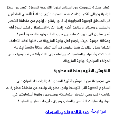
تعتبر صخرة شرووت من المعالم الأثرية التاريخية المميزة، تبعد عن مركز
الولاية بحوالي 6كم، وكانت هذه الصخرة مأوى وملاذاً للأهالي القاطنين
في المناطق الرعوية المجاورة؛ إذ كانوا ينقلون إبلهم من منطقة الشصر
والحشمان وميتان ومناطق أخرى إليها؛ لغاية الاستظلال تحتها لعدة أيام،
ثم ينتقلون الى حبروت قاصدين مورد الماء، ولهذه الصخرة أهمية
ومكانة عرفية؛ حيث يتجمع أهل ولاية المزيونة في ظلها لعقد الأحلاف
القبلية وحل النزاعات فيما بينهم، كما أنها تعتبر مكاناً مناسباً لإقامة
الحفلات والأفراح والمناسبات، ويضاف إلى ذلك بأنه تم تصنيفها ضمن
المواقع السياحية بولاية المزيونة.
النقوش الأثرية بمنطقة مطورة
هي مجموعة من النقوش الأثرية المنقوشة والواضحة للعيان على
السفوح الحجرية التي تتوسط وادي مطورة، وتبعد عن منطقة مطورة بما
يقارب 7كم، وهي نقوش متماسكة بوضوحها، وقوة أستماريتها في
مواجهة تقلبات الطقس والمناخ، وتروي طبيعة حضارتها السابقة.
اقرأ أيضاً:
مدينة الجنينة في السودان