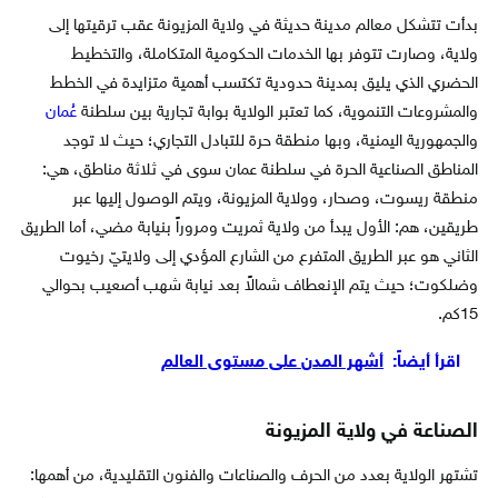
بدأت تتشكل معالم مدينة حديثة في ولاية المزيونة عقب ترقيتها إلى
ولاية، وصارت تتوفر بها الخدمات الحكومية المتكاملة، والتخطيط
الحضري الذي يليق بمدينة حدودية تكتسب أهمية متزايدة في الخطط
والمشروعات التنموية، كما تعتبر الولاية بوابة تجارية بين سلطنة
عُمان
والجمهورية اليمنية، وبها منطقة حرة للتبادل التجاري؛ حيث لا توجد
المناطق الصناعية الحرة في سلطنة عمان سوى في ثلاثة مناطق، هي:
منطقة ريسوت، وصحار، وولاية المزيونة، ويتم الوصول إليها عبر
طريقين، هم: الأول يبدأ من ولاية ثمريت ومروراً بنيابة مضي، أما الطريق
الثاني هو عبر الطريق المتفرع من الشارع المؤدي إلى ولايتيّ رخيوت
وضلكوت؛ حيث يتم الإنعطاف شمالاً بعد نيابة شهب أصعيب بحوالي
15كم.
اقرأ أيضاً:
أشهر المدن على مستوى العالم
الصناعة في ولاية المزيونة
تشتهر الولاية بعدد من الحرف والصناعات والفنون التقليدية، من أهمها: