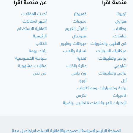
منصة أقرأ
عن منصة أقرأ
تويوتا
كمبيوتر
أحدث المقالات
هواوي
منوعات
أشهر المقالات
وظائف
القرآن الكريم
اتفاقية الاستخدام
شاشات
هيونداي
الرئيسية
فن الطهي والحلويات
حيوانات وطيور
الكتاب
ميكانيك السيارات
تسلية وألعاب
رأيك يهمنا
برامج وتطبيقات
تغذية
سياسة الخصوصية
شاومي
عناية بالذات
مقالات مشهورة
برامج وتطبيقات
ون بلس
من نحن
أبل
أوبو
زراعة وخضراوات وفواكه
الطب
كاميرات
لكزس
الإمارات العربية المتحدة
تمارين رياضية
الصفحة الرئيسية
سياسة الخصوصية
اتفاقية الاستخدام
تواصل معنا