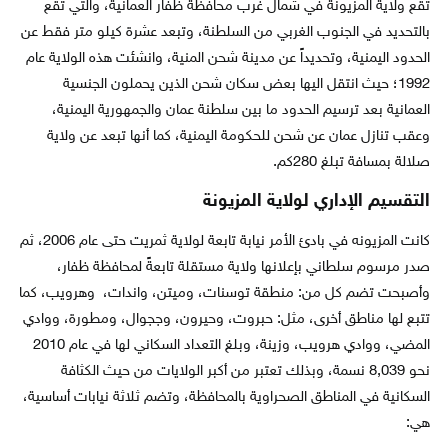
تقع ولاية المزيونة في شمال غرب محافظة ظفار العمانية، والتي تقع
بالتحديد في الجنوب الغربي من السلطنة، وتبعد عشرة كيلو متر فقط عن
الحدود اليمنية، وتحديداً عن مدينة شحن المنية، وانشئت هذه الولاية عام
1992؛ حيث انتقل اليها بعض سكان شحن الذين يحملون الجنسية
العمانية بعد ترسيم الحدود ما بين سلطنة عمان والجمهورية اليمنية،
وعقب تنازل عمان عن شحن للحكومة اليمنية، كما أنها تبعد عن ولاية
صلالة بمسافة تبلغ 280كم.
التقسيم الإداري لولاية المزيونة
كانت المزيونه في بادئ الأمر نيابة تابعة لولاية ثمريت حتى عام 2006، ثم
صدر مرسوم سلطاني بإعلانها ولاية مستقلة تابعةً لمحافظة ظفار،
وأصبحت تضم كل من: منطقة توسنات، وميتن، واندات، وهرويب، كما
تتبع لها مناطق أخرى، مثل: حبروت، وحيرون، وججوال، ومطورة، ووادي
المضي، ووادي هرويب، وزينة،
وبلغ التعداد السكاني لها في عام 2010
نحو 8,039 نسمة، وبذلك تعتبر من أكبر الولايات من حيث الكثافة
السكانية في المناطق الصحراوية بالمحافظة، وتضم ثلاثة نيابات أساسية،
هي: