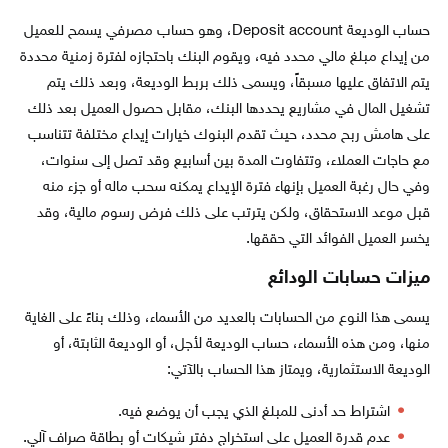
حساب الوديعة Deposit account، وهو حساب مصرفي يسمح للعميل
من إيداع مبلغ مالي محدد فيه، ويقوم البنك باحتجازه لفترة زمنية محددة
يتم الاتفاق عليها مسبقاً، ويسمى ذلك بربط الوديعة، وبعد ذلك يتم
تشغيل المال في مشاريع يحددها البنك، مقابل حصول العميل بعد ذلك
على هامش ربح محدد، حيث تقدم البنوك خيارات إيداع مختلفة تتناسب
مع حاجات العملاء، وتتفاوت المدة بين أسابيع وقد تصل إلى سنوات،
وفي حال رغبة العميل بإنهاء فترة الإيداع يمكنه سحب ماله أو جزء منه
قبل موعد الاستحقاق، ولكن يترتب على ذلك فرض رسوم مالية، وقد
يخسر العميل الفوائد التي حققها.
ميزات حسابات الودائع
يسمى هذا النوع من الحسابات بالعديد من الأسماء، وذلك بناءً على الغاية
منها، ومن هذه الأسماء، حساب الوديعة لأجل، أو الوديعة الثابتة، أو
الوديعة الاستثمارية، ويمتاز هذا الحساب بالآتي:
اشتراط حد أدنى للمبلغ الذي يجب أن يوضع فيه.
عدم قدرة العميل على استخراج دفتر شيكات أو بطاقة صراف آلي.