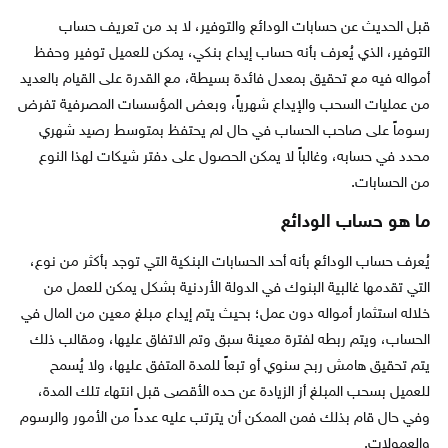
قبل الحديث عن حسابات الودائع والتوفير، لا بد من تعريف حساب
التوفير، الذي يُعرف بأنه حساب إيداع بنكي، يمكن للعميل توفير وحفظ
أمواله فيه مع تحقيق بمعدل فائدة بسيطة، مع القدرة على القيام بالعديد
من عمليات السحب والإيداع شهرياً، وبعض المؤسسات المصرفية تفرض
رسوماً على صاحب الحساب في حال لم يحتفظ بمتوسط رصيد شهري
محدد في حسابه، وغالباً لا يمكن الحصول على دفتر شيكات لهذا النوع
من الحسابات.
ما هو حساب الودائع
يُعرف حساب الودائع بأنه أحد الحسابات البنكية التي توجد بأكثر من نوع،
التي تقدمها غالبية البنوك في الدولة الأردنية بشكل يمكن للعمل من
خلاله استثمار أمواله دون عمل؛ بحيث يتم إيداع مبلغ معين من المال في
الحساب، ويتم ربطه لفترة معينة سبق وتم الاتفاق عليها، ومقالب ذلك
يتم تحقيق هامش ربح سنوي أو تبعاً للمدة المتفق عليها، ولا يُسمح
للعميل بسحب المبلغ أز الزيادة عن حده الأقصى قبل انتهاء تلك المدة،
وفي حال قام بذلك فمن الممكن أن يترتب عليه عدداً من الأمور والرسوم
والعمولات.