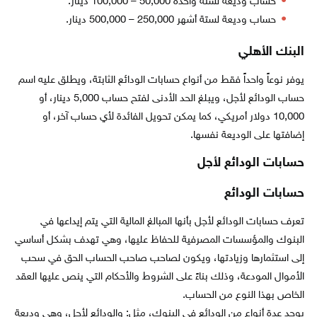
حساب وديعة لسنة واحدة 50,000 – 100,000 دينار.
حساب وديعة لستة أشهر 250,000 – 500,000 دينار.
البنك الأهلي
يوفر نوعاً واحداً فقط من أنواع حسابات الودائع الثابتة، ويطلق عليه اسم
حساب الودائع لأجل، ويبلغ الحد الأدنى لفتح حساب 5,000 دينار، أو
10,000 دولار أمريكي، كما يمكن تحويل الفائدة لأي حساب آخر، أو
إضافتها على الوديعة نفسها.
حسابات الودائع لأجل
حسابات الودائع
تعرف حسابات الودائع لأجل بأنها المبالغ المالية التي يتم إيداعها في
البنوك والمؤسسات المصرفية للحفاظ عليها، وهي تهدف بشكل أساسي
إلى استثمارها وزيادتها، ويكون لصاحب صاحب الحساب الحق في سحب
الأموال المودعة، وذلك بناءً على الشروط والأحكام التي ينص عليها العقد
الخاص بهذا النوع من الحساب.
يوجد عدة أنواع من الودائع في البنوك، مثل: والودائع لأجل، وهي وديعة