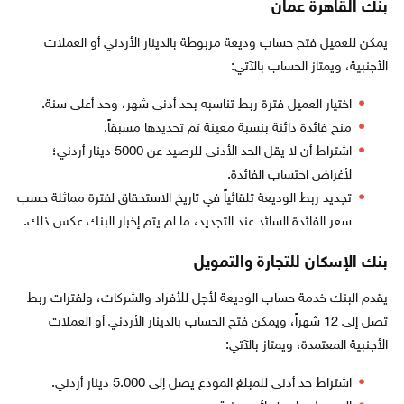
بنك القاهرة عمان
يمكن للعميل فتح حساب وديعة مربوطة بالدينار الأردني أو العملات
الأجنبية، ويمتاز الحساب بالآتي:
اختيار العميل فترة ربط تناسبه بحد أدنى شهر، وحد أعلى سنة.
منح فائدة دائنة بنسبة معينة تم تحديدها مسبقاً.
اشتراط أن لا يقل الحد الأدنى للرصيد عن 5000 دينار أردني؛
لأغراض احتساب الفائدة.
تجديد ربط الوديعة تلقائياً في تاريخ الاستحقاق لفترة مماثلة حسب
سعر الفائدة السائد عند التجديد، ما لم يتم إخبار البنك عكس ذلك.
بنك الإسكان للتجارة والتمويل
يقدم البنك خدمة حساب الوديعة لأجل للأفراد والشركات، ولفترات ربط
تصل إلى 12 شهراً، ويمكن فتح الحساب بالدينار الأردني أو العملات
الأجنبية المعتمدة، ويمتاز بالآتي:
اشتراط حد أدنى للمبلغ المودع يصل إلى 5.000 دينار أردني.