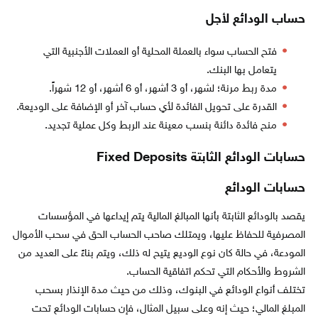
حساب الودائع لأجل
فتح الحساب سواء بالعملة المحلية أو العملات الأجنبية التي
يتعامل بها البنك.
مدة ربط مرنة؛ لشهر، أو 3 أشهر، أو 6 أشهر، أو 12 شهراً.
القدرة على تحويل الفائدة لأي حساب آخر أو الإضافة على الوديعة.
منح فائدة دائنة بنسب معينة عند الربط وكل عملية تجديد.
حسابات الودائع الثابتة Fixed Deposits
حسابات الودائع
يقصد بالودائع الثابتة بأنها المبالغ المالية يتم إيداعها في المؤسسات
المصرفية للحفاظ عليها، ويمتلك صاحب الحساب الحق في سحب الأموال
المودعة، في حالة كان نوع الوديع يتيح له ذلك، ويتم بناءً على العديد من
الشروط والأحكام التي تحكم اتفاقية الحساب.
تختلف أنواع الودائع في البنوك، وذلك من حيث مدة الإنذار بسحب
المبلغ المالي؛ حيث إنه وعلى سبيل المثال، فإن حسابات الودائع تحت