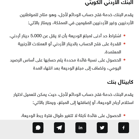
البنك الأردني الكويتي
يقدم البنك خدمة فتح حساب الودائع لأجل، وهو متاح للمواطنين
الأردنيين وغير الأردنيين المقيمين في المملكة، ويمتاز بالآتي:
اشتراط حد أدنى لمبلغ الوديعة بأن لا يقل عن 5.000 دينار أردني.
القدرة على فتح الحساب بالدينار الأردني أو العملات الأجنبية
المعتمدة.
الحصول على نسبة فائدة محددة يتم حسابها على أساس الرصيد
اليومي، وتضاف إلى مبلغ الوديعة بعد انتهاء المدة
كابيتال بنك
يقدم البنك خدمة فتح حساب الودائع لأجل، حيث يمكن للعميل اختيار
استلام أرباح الوديعة، أو إضافتها إلى المبلغ، ويمتاز بالآتي:
الحصول على فائدة ثابتة لا تتغير طوال فترة ربط الوديعة.
اختيار فترة الربط حسب رغبة العميل، والتي قد تصل إلى سنة.
القدرة على زيادة مبلغ الوديعة في أي وقت.