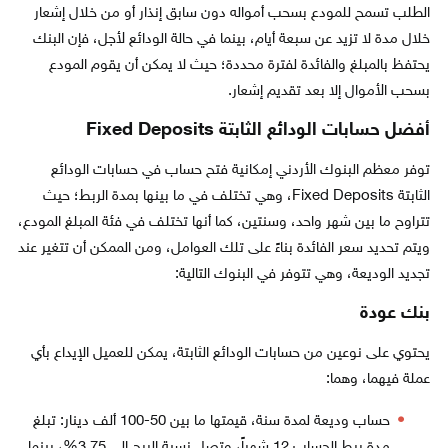
الطلب تسمح للمودع بسحب أمواله دون سابق إنذار أو من خلال إشعار
خلال مدة لا تزيد عن سبعة أيام، بينما في حالة الودائع لأجل، فإن البنك
يحتفظ بالمبلغ والفائدة لفترة محددة؛ حيث لا يمكن أن يقوم المودع
بسحب الأموال إلا بعد تقديم إشعار.
أفضل حسابات الودائع الثابتة Fixed Deposits
توفر معظم البنوك الأردني إمكانية فتح حساب في حسابات الودائع
الثابتة Fixed Deposits، وهي تختلف في ما بينها بمدة الربط؛ حيث
تتراوح ما بين شهر واحد، وسنتين، كما أنها تختلف في فئة المبلغ المودع،
ويتم تحديد سعر الفائدة بناءً على تلك العوامل، ومن الممكن أن تتغير عند
تجديد الوديعة، وهي تتوفر في البنوك التالية:
بنك عودة
يحتوي على نوعين من حسابات الودائع الثابتة، يمكن للعميل الإيداع بأي
عملة فيهما، وهما:
حساب وديعة لمدة سنة، قيمتها ما بين 50-100 ألف دينار: تبلغ
مدة ربط الحساب 12 شهراً، وتصل نسبة الربح إلى 3.75%، بينما