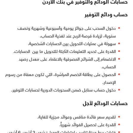
حسابات الودائع والتوفير في بنك الأردن
حساب ودائع التوفير
دخول السحب على جوائز يومية وأسبوعية وشهرية ونصف
سنوية، لزيادة فرصة الربح عند تغذية الحساب.
سهولة في عمليات التحويل بين الحسابات الشخصية.
القدرة على تحديد التعليمات الثابتة للتحويل ما بين الحسابات.
الانضمام إلى الشرائح المصرفية بالاعتماد على معدل رصيد
الحساب.
الحصول على بطاقة الخصم المباشرة، التي تكون معفاة من رسوم
الإصدار.
دخول حساب سنابل ضمن السحوبات الدورية لحسابات التوفير.
حسابات الودائع لأجل
تقديم سعر فائدة منافس وعوائد مجزية للغاية.
القدرة على تحصيل الفوائد شهرياً.
فترات ربط مرنة تناسب احتياجات العميل؛ شهر، 3 أشهر، 6 أشهر،