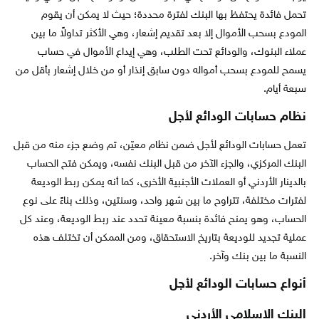
تحمل فائدة يحتفظ بها البنك لفترة محددة؛ حيث لا يمكن أن يقوم
المودع بسحب الأموال إلا بعد تقديم إشعار، وهي الأكثر تداولاً ما بين
عملاء البنوك، والودائع تحت الطلب، وهي إيداع الأموال في حساب
يسمح للمودع بسحب أمواله دون سابق إنذار أو من خلال إشعار بأقل من
سبعة أيام.
نظام حسابات الودائع لأجل
تعمل حسابات الودائع لأجل ضمن نظام معيّن، تم وضع جزء منه من قبل
البنك المركزي، والجزء الآخر من قبل البنك نفسه، ويمكن فتح الحساب
بالدينار الأردني أو العملات الأجنبية الأخرى، كما أنه يمكن ربط الوديعة
لفترات مختلفة، تتراوح ما بين شهر واحد، وسنتين، وذلك بناءً على نوع
الحساب، وهو يمنح فائدة بنسبة معينة تحدد عند ربط الوديعة، وعند كل
عملية تجديد للوديعة بتاريخ الاستحقاق، ومن الممكن أن تختلف هذه
النسبة ما بين بنك وآخر.
أنواع حسابات الودائع لأجل
البنك الإسلامي الأردني