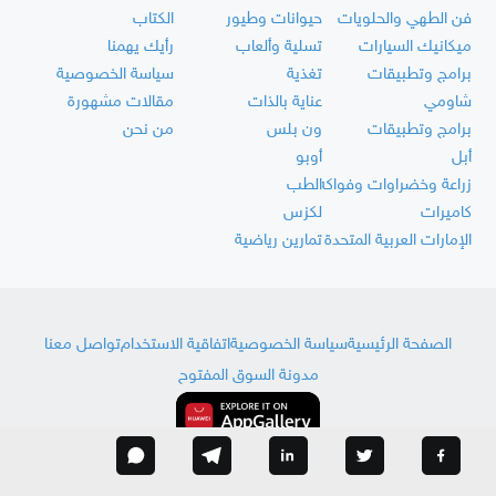
فن الطهي والحلويات
حيوانات وطيور
الكتاب
ميكانيك السيارات
تسلية وألعاب
رأيك يهمنا
برامج وتطبيقات
تغذية
سياسة الخصوصية
شاومي
عناية بالذات
مقالات مشهورة
برامج وتطبيقات
ون بلس
من نحن
أبل
أوبو
زراعة وخضراوات وفواكه
الطب
كاميرات
لكزس
الإمارات العربية المتحدة
تمارين رياضية
الصفحة الرئيسية
سياسة الخصوصية
اتفاقية الاستخدام
تواصل معنا
مدونة السوق المفتوح