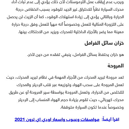
ويجب عدم إيقاف عمل الترموستات لأن ذلك يؤدي إلى عدم ثبات أداء
محرك السيارة نظراً للاحتراق غير الجيد للوقود بسبب انخفاض درجة
الحرارة وبالتالي يؤدي إلى زيادة استهلاك الوقود، كما أن الزيت لن يحصل
على اللزوجة المثالية للعمل وخصوصاً أنه مهيأ للعمل وفق درجة حرارة
معينة مما يضر بالأجزاء الداخلية للمحرك ويزيد من الاحتكاك بينها.
خزان سائل الفرامل
هو خزان يحتفظ بسائل الفرامل، ينبغي تفقده من حين لآخر.
المروحة
تعد مروحة تبريد المحرك من الأجزاء المهمة في نظام تبريد المحرك، حيث
تعمل المروحة على سحب الهواء وتوزيعه عبر قلب الرديتر والمحرك
للتخلص من الحرارة، وتعمل المروحة بواسطة سير المروحة أو عن طريق
محرك كهربائي، حيث تقوم بزيادة حجم الهواء المنساب إلى الرديتر
وخصوصاً عندما تكون السيارة متوقفة.
اقرأ أيضاً:
مواصفات وعيوب واسعار اودي اي ترون 2021