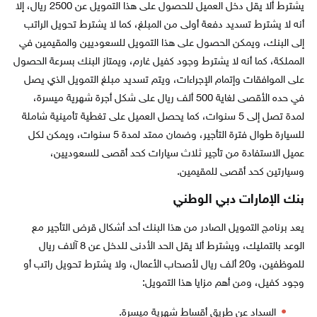
يشترط ألا يقل دخل العميل للحصول على هذا التمويل عن 2500 ريال، إلا
أنه لا يشترط تسديد دفعة أولى من المبلغ، كما لا يشترط تحويل الراتب
إلى البنك، ويمكن الحصول على هذا التمويل للسعوديين والمقيمين في
المملكة، كما أنه لا يشترط وجود كفيل غارم، ويمتاز البنك بسرعة الحصول
على الموافقات وإتمام الإجراءات، ويتم تسديد مبلغ التمويل الذي يصل
في حده الأقصى لغاية 500 ألف ريال على شكل أجرة شهرية ميسرة،
لمدة تصل إلى 5 سنوات، كما يحصل العميل على تغطية تأمينية شاملة
للسيارة طوال فترة التأجير، وضمان ممتد لمدة 5 سنوات، ويمكن لكل
عميل الاستفادة من تأجير ثلاث سيارات كحد أقصى للسعوديين،
وسيارتين كحد أقصى للمقيمين.
بنك الإمارات دبي الوطني
يعد برنامج التمويل الصادر من هذا البنك أحد أشكال قرض التأجير مع
الوعد بالتمليك، ويشترط ألا يقل الحد الأدنى للدخل عن 8 آلاف ريال
للموظفين، و20 ألف ريال لأصحاب الأعمال، ولا يشترط تحويل راتب أو
وجود كفيل، ومن أهم مزايا هذا التمويل:
السداد عن طريق أقساط شهرية ميسرة.