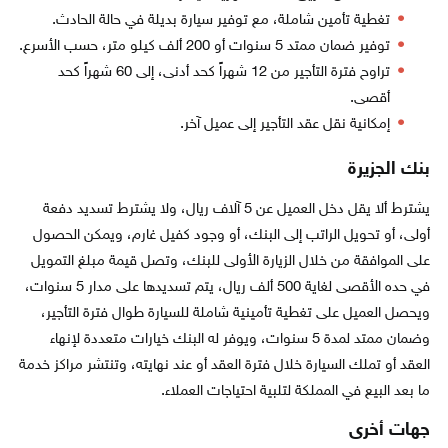
تغطية تأمين شاملة، مع توفير سيارة بديلة في حالة الحادث.
توفير ضمان ممتد 5 سنوات أو 200 ألف كيلو متر، حسب الأسرع.
تراوح فترة التأجير من 12 شهراً كحد أدنى، إلى 60 شهراً كحد
أقصى.
إمكانية نقل عقد التأجير إلى عميل آخر.
بنك الجزيرة
يشترط ألا يقل دخل العميل عن 5 آلاف ريال، ولا يشترط تسديد دفعة
أولى، أو تحويل الراتب إلى البنك، أو وجود كفيل غارم، ويمكن الحصول
على الموافقة من خلال الزيارة الأولى للبنك، وتصل قيمة مبلغ التمويل
في حده الأقصى لغاية 500 ألف ريال، يتم تسديدها على مدار 5 سنوات،
ويحصل العميل على تغطية تأمينية شاملة للسيارة طوال فترة التأجير،
وضمان ممتد لمدة 5 سنوات، ويوفر له البنك خيارات متعددة لإنهاء
العقد أو تملك السيارة خلال فترة العقد أو عند نهايته، وتنتشر مراكز خدمة
ما بعد البيع في المملكة لتلبية احتياجات العملاء.
جهات أخرى