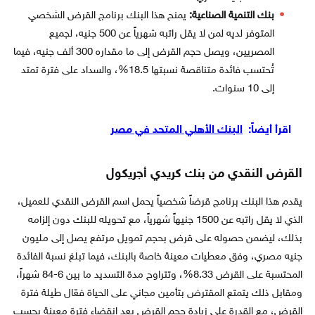
بنك التنمية الصناعية:
يمنح هذا البنك برنامج القرض الشخصي
المتوفر لديه لمن لا يقل راتبه شهرياً عن 500 جنيه، لجميع
المصريين، ويصل حجم القرض إلى ما مقداره 300 ألف جنيه، فيما
تُحتسب فائدة متناقصة نسبتها 18.5%، والسداد على فترة تمتد
إلى 10 سنوات.
اقرأ أيضاً:
البنك الأهلي المتحد في مصر
القرض النقدي من بنك كريدي أجريكول
يقدم هذا البنك برنامج قرضاً شخصياً يحمل اسم القرض النقدي للعميل،
الذي لا يقل راتبه عن 1500 جنيهاً شهرياً، مع تحويله للبنك دون إلزامه
بذلك، ليضمن حصوله على قرض بحجم تمويل مرتفع يصل إلى مليون
جنيه مصري، وفق معطيات معينة خاصة بالبنك، فيما تبلغ نسبة الفائدة
المحتسبة على القرض 8.33%، وتتراوح مدة التسديد ما بين 6-84 شهراً،
ومقابل ذلك يتمتع المقترض بتأمين مجاني على الحياة فعّال طيلة فترة
القرض، مع القدرة على زيادة حجم القرض بعد انقضاء فترة معينة بحسب