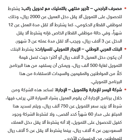
مصرف الراجحي – تأجير منتهي بالتمليك مع تحويل راتب:
يشترط
للحصول على التمويل ألا يقل دخل العميل عن 2000 ريال، وذلك
لموظفي القطاع الحكومي، كما يشترط ألا تقل مدة العمل عن 12
شهراً، وفي حالة موظفي القطاع الخاص فإنه يشترط ألا يقل
الدخل عن 3 آلاف ريال، ويجب ألا تقل مدة عمله عن 3 شهور.
البنك العربي الوطني – الإيجار التمويلي للسيارات:
يشترط البنك
أن يكون دخل العميل 3 آلاف ريال أو أكثر؛ حيث تصل قيمة
التمويل لغاية 500 ألف ريال، ويمكن أن يستفيد من هذا البرنامج
كلاً من المواطنين والمقيمين والسيدات الاستفادة من هذا
البرنامج التمويلي.
شركة اليسر للإجارة والتمويل – الإجارة:
تساعد هذه الشركة ومن
خلال برنامج الإجارة أن يقوم العميل بشراء السيارة التي يرغب فيها،
شرط ألا يزيد سعر التمويل عن 750 ألف ريال، ويتم تسديد هذا
المبلغ على مدار 60 شهراً كحد أقصى، ولا تشترط الشركة وجود
كفيل للحصول على التمويل، إلا أنه يشترط ألا يقل دخل العملاء
السعوديين عن 4 آلاف ريال، بينما يشترط ألا يقل عن 5 آلاف ريال
للمواطنين من الجنسيات الأخرى.