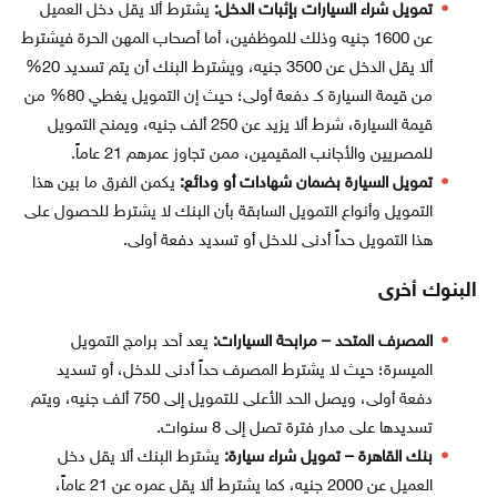
تمويل شراء السيارات بإثبات الدخل:
يشترط ألا يقل دخل العميل
عن 1600 جنيه وذلك للموظفين، أما أصحاب المهن الحرة فيشترط
ألا يقل الدخل عن 3500 جنيه، ويشترط البنك أن يتم تسديد 20%
من قيمة السيارة كـ دفعة أولى؛ حيث إن التمويل يغطي 80% من
قيمة السيارة، شرط ألا يزيد عن 250 ألف جنيه، ويمنح التمويل
للمصريين والأجانب المقيمين، ممن تجاوز عمرهم 21 عاماً.
تمويل السيارة بضمان شهادات أو ودائع:
يكمن الفرق ما بين هذا
التمويل وأنواع التمويل السابقة بأن البنك لا يشترط للحصول على
هذا التمويل حداً أدنى للدخل أو تسديد دفعة أولى.
البنوك أخرى
المصرف المتحد – مرابحة السيارات:
يعد أحد برامج التمويل
الميسرة؛ حيث لا يشترط المصرف حداً أدنى للدخل، أو تسديد
دفعة أولى، ويصل الحد الأعلى للتمويل إلى 750 ألف جنيه، ويتم
تسديدها على مدار فترة تصل إلى 8 سنوات.
بنك القاهرة – تمويل شراء سيارة:
يشترط البنك ألا يقل دخل
العميل عن 2000 جنيه، كما يشترط ألا يقل عمره عن 21 عاماً،