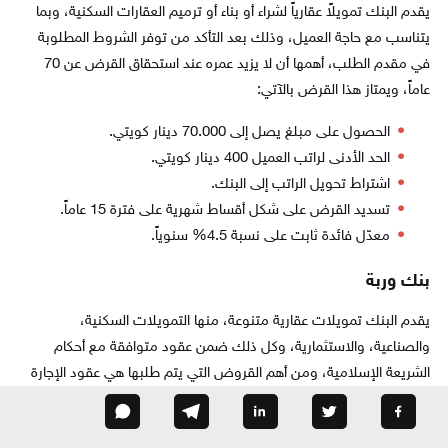
يقدم البنك تمويلاً عقارياً لشراء أو بناء أو ترميم العقارات السكنية، وبما
يتناسب مع حاجة العميل، وذلك بعد التأكد من توفر الشروط المطلوبة
في مقدم الطلب، أهمها أن لا يزيد عمره عند استحقاق القرض عن 70
عاماً، ويمتاز هذا القرض بالآتي:
الحصول على مبلغ يصل إلى 70.000 دينار كويتي.
الحد الأدنى لراتب العميل 400 دينار كويتي.
اشتراط تحويل الراتب إلى البنك.
تسديد القرض على شكل أقساط شهرية على فترة 15 عاماً.
معدّل فائدة ثابت على نسبة 4.5% سنوياً.
بنك وربة
يقدم البنك تمويلات عقارية متنوعة، منها التمويلات السكنية،
والصناعية، والاستثمارية، وكل ذلك ضمن عقود متوافقة مع أحكام
الشريعة الإسلامية، ومن أهم القروض التي يتم طلبها هي عقود الإجارة
العقارية المنتهية بالتملك، وعقود تمويل السكن الخاص، وتمتاز هذه
القروض بالآتي: