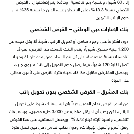
إلى 60 شهراً، وبنسبة ربح تنافسية، وفائدة يتم إضافتها إلى القرض
الأصلي بنسبة 13.3%، على ألا يتجاوز عبء الدين ما نسبته 35% من
حجم الراتب الشهري.
بنك الإمارات دبي الوطني – القرض الشخصي
دون اشتراط على وجود ضامن أو تحويل الراتب، شرط ألا يقل حجمه عن
1.200 جنيه مصري شهرياً، يقدم البنك للعملاء هذا القرض، بفوائد
تنافسية بنسبة منخفضة، على أن يتم السداد وفق مدة طويلة ومرنة
تصل لغاية 120 شهراً، فيما يصل حجم التمويل إلى 1.5 مليون جنيه،
ويحصل المقترض مقابل هذا كله طيلة فترة القرض على تأمين مجاني
على الحياة.
بنك المشرق – القرض الشخصي بدون تحويل راتب
من اسم القرض يعلم العميل جيداً بأن ليس هناك شرط على تحويل
الراتب، لكن يجب أن لا يقل مقداره عن 3.000 جنيه مصري، وبسعر فائد
تنافسي، ونسبة ثابتة تبلغ 8.72%، ويحصل المستفيد على هذا القرض
وفق أسرع وأسهل الإجراءات، ودون طلب ضامن، في حين تصل فترة