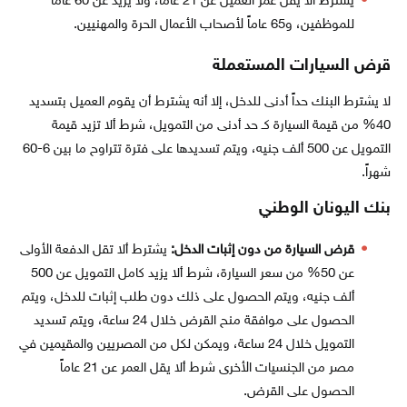
يشترط ألا يقل عمر العميل عن 21 عاماً، ولا يزيد عن 60 عاماً
للموظفين، و65 عاماً لأصحاب الأعمال الحرة والمهنيين.
قرض السيارات المستعملة
لا يشترط البنك حداً أدنى للدخل، إلا أنه يشترط أن يقوم العميل بتسديد
40% من قيمة السيارة كـ حد أدنى من التمويل، شرط ألا تزيد قيمة
التمويل عن 500 ألف جنيه، ويتم تسديدها على فترة تتراوح ما بين 6-60
شهراً.
بنك اليونان الوطني
قرض السيارة من دون إثبات الدخل:
يشترط ألا تقل الدفعة الأولى
عن 50% من سعر السيارة، شرط ألا يزيد كامل التمويل عن 500
ألف جنيه، ويتم الحصول على ذلك دون طلب إثبات للدخل، ويتم
الحصول على موافقة منح القرض خلال 24 ساعة، ويتم تسديد
التمويل خلال 24 ساعة، ويمكن لكل من المصريين والمقيمين في
مصر من الجنسيات الأخرى شرط ألا يقل العمر عن 21 عاماً
الحصول على القرض.