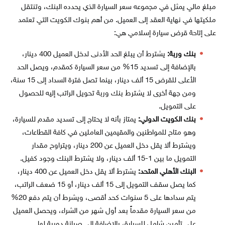
مبلغ مالي يمثل في مجموعه سعر السيارة الذي يحدده البنك، وتنتقل
ملكيتها في نهاية العقد إلى العميل. من أهم بنوك الكويت التي تعتمد
على إتاحة قرض سيارة إسلامي هي:
بنك وربة:
يشترط أن يبلغ الحد الأدنى لدخل العميل 400 دينار،
بالإضافة إلى تسديد 15% من سعر السيارة كمقدم، ويصل الحد
الأعلى للقرض 15 ألف دينار، بينما تصل فترة السداد إلى 15 سنة،
ومن جهة أخرى لا يشترط بنك وربة تحويل الراتب إليه للحصول
على التمويل.
بنك الكويت الدولي:
يمتاز بأنه لا يحتاج إلى تسديد مقدم للسيارة،
وهو متاح للمواطنين والمقيمين العاملين في كافة القطاعات،
ويشترط ألا يقل دخل العميل عن 200 دينار، ويتراوح مقدار
التمويل ما بين 1-15 ألف دينار، ولا يشترط البنك وجود كفيل.
البنك الأهلي المتحد:
يشترط ألا يقل دخل العميل عن 400 دينار،
كما يصل سقف التمويل إلى 15 ألف دينار، أو 15 ضعف الراتب،
يتم سدادها على 5 سنوات كحد أقصى، ويشرط أن يتم دفع 20%
من سعر السيارة مقدماً بعد أول شهر من الشراء، ويحصل العميل
على تأمين شامل للسيارة، بالإضافة إلى صيانة دورية لها.