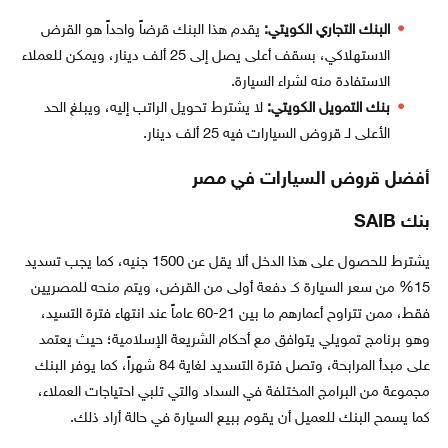
البنك التجاري الكويتي:
يقدم هذا البنك قرضاً واحداً هو القرض
الاستهلاكي، بسقف أعلى يصل إلى 25 ألف دينار، ويمكن للعملاء
الاستفادة منه لشراء السيارة.
بنك التمويل الكويتي:
لا يشترط تحويل الراتب إليه، ويبلغ الحد
الأعلى لـ قروض السيارات فيه 25 ألف دينار.
أفضل قروض السيارات في مصر
بنك SAIB
يشترط للحصول على هذا الدخل ألا يقل عن 1500 جنيه، كما يجب تسديد
15% من سعر السيارة كـ دفعة أولى من القرض، ويتم منحه للمصريين
فقط، ممن تتراوح أعمارهم ما بين 21-60 عاماً عند انتهاء فترة التسيد،
وهو برنامج تمويلي يتوافق مع أحكام الشريعة الإسلامية؛ حيث يعتمد
على مبدأ المرابحة، وتصل فترة التسديد لغاية 84 شهراً، كما يوفر البنك
مجموعة من البرامج المختلفة في السداد والتي تلبي احتياجات العملاء،
كما يسمح البنك للعميل أن يقوم ببيع السيارة في حالة أراد ذلك.