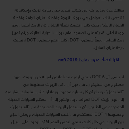
هنالك عدة معايير يتم من خلالها تحديد مدى جودة الزيت وإمكانياته،
تتلخص تلك العوامل هي درجة اللزوجة ونقطة الغليان الجافة ونقطة
الغليان الرطبة، حيث كلما ارتفعت نقطة الغليان كان الزيت أفضل وذو
جودة أعلى لقدرته على الصمود أمام درجات الحرارة العالية، ويتم تمييز
زيت الفرامل وفقاً لمستوى DOT، كلما ارتفع مستوى DOT ارتفعت
درجة غليان السائل.
اقرأ أيضاً:
عيوب مازدا cx9 2019
لا ننسى أن DOT 5 ينتمي لزمرة مختلفة عن أقرانه من الزيوت، فهو
مصنوع من السليكون، في حين أن باقي الزيوت مصنوعة من
“الغليكول”، ونذكر أن كل سيارة مجهزة بورقة أو كتيّب تعليمات يشار فيه
إلى نوع الزيت DOT الموصّى به، ونشير إلى أن معظم السيارات الحديثة
الموجودة في الطريق الآن تستعمل الزيوت المصنوعة من “الغليكول”،
وخصوصاً DOT 4 المستخدم في أغلب السيارات الحديثة، ويمكن المزج
بين الزيوت في حال كانت تنتمي لنفس الفصيلة أو الزمرة، على سبيل