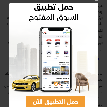
في الوضع الطبيعي، من الأفضل تغيير زيت الفرامل كل عامين تقريباً،
ولكن إن لاحظت أن أداء المكابح قد تراجع فافحص الزيت من خزانه
الرئيسي، فقد يكون ملوّث أو أنه تعرّض لتسرّب، وإن كان قد تغيّر لونه
وأصبح داكن اللون؛ فقد حان موعد تغييره كما ذكرنا آنفاً، وهو أمر يمكنك
القيام به لوحدك في حال توفرت لديك المعدّات اللازمة، ولكن ذهابك
للوكالة أو خبير السيارات سوف يضمن لك أنه سيتم التخلص من كافة
الزوائد والرواسب من الزيت القديم عبر آلات الشطف والتنظيف الخاصة
بهذا الأمر.
اقرأ أيضاً:
سيارة hyundai elantra 2019
نوصيك باستخدام الزيوت الأصلية للمرة الثانية لأهمية الأمر، كما نوصيك
بعدم تعريض زيت الفرامل للهواء لأن الأوكسجين الموجود في الهواء
سيعمل على أكسدة الزيت وسيقلل من درجة غليانه، إذ يتميز زيت الفرامل
بقدرته على استقطاب الرطوبة، ويمكن أن يتحد بخار الماء في الهواء مع
زيت الفرامل، كما أن الطقس البارد سيعمل على تشكيل بلورات الثلج
داخل الزيت؛ مما يقلل فعالية المكابح.