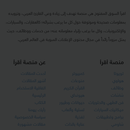
اقرأ السوق المفتوح هي منصة تهدف إلى زيادة وعي القارئ العربي، وتزويده
بمعلومات صحيحة وموثوقة حول كل ما يرغب بشرائه؛ كالعقارات، والسيارات،
والإلكترونيات، وكل ما يرغب بإثراء معلوماته عنه؛ من خدمات ووظائف، حيث
يمثل مزوداً رائداً في مجال محتوى الإعلانات المبوبة في العالم العربي.
منصة أقرأ
عن منصة أقرأ
تويوتا
كمبيوتر
أحدث المقالات
هواوي
منوعات
أشهر المقالات
وظائف
القرآن الكريم
اتفاقية الاستخدام
شاشات
هيونداي
الرئيسية
فن الطهي والحلويات
حيوانات وطيور
الكتاب
ميكانيك السيارات
تسلية وألعاب
رأيك يهمنا
برامج وتطبيقات
تغذية
سياسة الخصوصية
شاومي
عناية بالذات
مقالات مشهورة