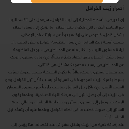
أضرار زيت الفرامل
إن تعريض الأسطح المطلية إلى زيت الفرامل، سيعمل على تأكسد الزيت
مع العناصر الأخرى التي يتكوّن منها الطلاء؛ ما يؤدي إلى فساد الطلاء
بشكل كامل، فاحرص على إبقاءه بعيداً عن سيارتك قدر الإمكان.
بسبب أهمية زيت الفرامل في عمل منظومة الفرامل، يظن البعض أن
زيادة مستوى الزيت والإكثار منه عن الحد الطبيعي سيجعل المنظومة
تعمل بشكل أفضل، وهو اعتقاد خاطئ حتماً!، فإن زيادة مستوى الزيت
عن الحد الطبيعي يسبب مجموعة مشاكل هي كالتالي:
عند نقصان مستوى الزيت، غالباً ما تكون المشكلة بسبب حدوث تسرّب
بسيط بكمية الزيت الموجودة في السيارة أو بسبب تآكل تيل الفرامل وهو
السبب الأهم، فإن تآكل تيل الفرامل يتناسب طردياً مع مستوى النقصان
في الزيت إلى أن يصل التيل إلى مرحلة انتهاء الصلاحية، وعندها يكون
الزيت قد وصل إلى مستوى معيّن وتضاء لمبة الفرامل، وبالتالي ينتبه
السائق إلى حدوث خطب ما في نظام الفرامل وعندها عليه أن يتفقّد تيل
الفرامل أولاً.
عند إضافة كمية من الزيت بشكل عشوائي عند نقصانه، هذا يؤدي إلى