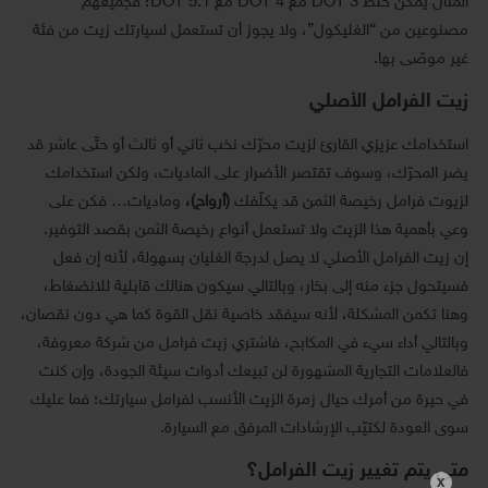
المثال يمكن خلط DOT 3 مع DOT 4 مع DOT 5.1؛ فجميعهم
مصنوعين من “الغليكول”، ولا يجوز أن تستعمل لسيارتك زيت من فئة
غير موصّى بها.
زيت الفرامل الأصلي
استخدامك عزيزي القارئ لزيت محرّك نخب ثاني أو ثالث أو حتّى عاشر قد
يضر المحرّك، وسوف تقتصر الأضرار على الماديات، ولكن استخدامك
لزيوت فرامل رخيصة الثمن قد يكلّفك
(أرواح)،
وماديات… فكن على
وعي بأهمية هذا الزيت ولا تستعمل أنواع رخيصة الثمن بقصد التوفير.
إن زيت الفرامل الأصلي لا يصل لدرجة الغليان بسهولة، لأنه إن فعل
فسيتحول جزء منه إلى بخار، وبالتالي سيكون هنالك قابلية للانضغاط،
وهنا تكمن المشكلة، لأنه سيفقد خاصية نقل القوة كما هي دون نقصان،
وبالتالي أداء سيء في المكابح، فاشتري زيت فرامل من شركة معروفة،
فالعلامات التجارية المشهورة لن تبيعك أدوات سيئة الجودة، وإن كنت
في حيرة من أمرك حيال زمرة الزيت الأنسب لفرامل سيارتك؛ فما عليك
سوى العودة لكتيّب الإرشادات المرفق مع السيارة.
متى يتم تغيير زيت الفرامل؟
X