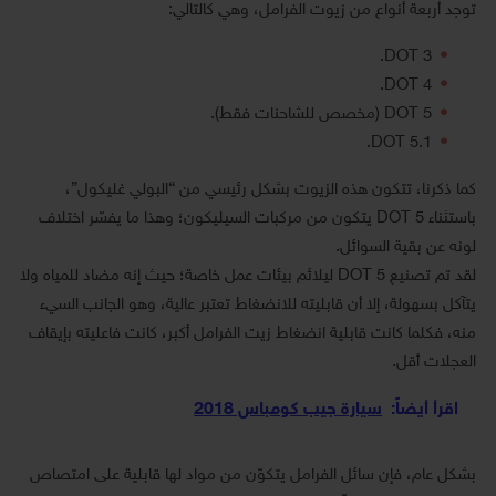
توجد أربعة أنواع من زيوت الفرامل، وهي كالتالي:
DOT 3.
DOT 4.
DOT 5 (مخصص للشاحنات فقط).
DOT 5.1.
كما ذكرنا، تتكون هذه الزيوت بشكل رئيسي من “البولي غليكول”،
باستثناء DOT 5 يتكون من مركبات السيليكون؛ وهذا ما يفسّر اختلاف
لونه عن بقية السوائل.
لقد تم تصنيع DOT 5 ليلائم بيئات عمل خاصة؛ حيث إنه مضاد للمياه ولا
يتآكل بسهولة، إلا أن قابليته للانضغاط تعتبر عالية، وهو الجانب السيء
منه، فكلما كانت قابلية انضغاط زيت الفرامل أكبر، كانت فاعليته بإيقاف
العجلات أقل.
اقرأ أيضاً:
سيارة جيب كومباس 2018
بشكل عام، فإن سائل الفرامل يتكوّن من مواد لها قابلية على امتصاص