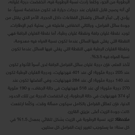
الرطوبة من الجو، وكلّما زادت نسبة الرطوبة فيه، انخفضت درجة غليانه،
أي أنه يصبح قابل للغليان عند درجات حرارة قد تكون منخفضة نسبياً، ما
يؤدي إلى تبخّر السائل وتشكل الفقاعات داخل الحجرة، الأمر الذي يقلل من
جودة سائل الفرامل، وبالتالي انخفاض فاعليته في عملية كبح الإطارات.
توجد نقطة غليان جافة ونقطة غليان رطبة، أما نقطة الغليان الجافة فهي
النقطة التي يغلي فيها السائل عندما تكون نسبة المياه فيه معدومة،
ونقطة الغليان الرطبة فهي النقطة التي يغلي فيها السائل عندما تكون
نسبة المياه فيه 3.5%.
لأخذ العلم، فإن درجة غليان سائل الفرامل الجافة لدى أسوأ الأنواع تكون
عند 205 درجة مئوية؛ أي عند 401 فهرنهايت، ودرجة الغليان الرطبة تكون
عند 140 درجة مئوية؛ أي عند 284 فهرنهايت، وفي أفضلها تكون عند
270 درجة مئوية؛ أي عند 518 فهرنهايت في حالة الجفاف، و 190 مئوية
أو 374 فهرنهايت في حالة الرطوبة، إن انخفضت الدرجة عن تلك الحدود
الدنيا، فإن تعطّل الفرامل بالكامل سيكون مسألة وقت، وكلّما ارتفعت
كانت جودة الزيت أعلى عزيزي القارئ.
ملاحظة:
تزيد نسبة الرطوبة في الزيت بشكل تلقائي بمعدل 1.5% في
كل سنة؛ ما يستوجب تغيير زيت الفرامل كل سنتين.