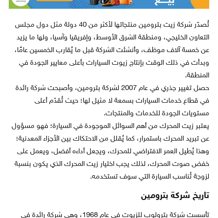
تُصدّر شركة زيت بترومين منتجاتها لأكثر من 40 دولة مثل دول مجلس
التعاون الخليجي، ومنطقة الشرق الأوسط، وإفريقيا وآسيا، ولها ما يزيد
عن خمسة آلاف موظف، وأنشئت الشركة قبل ما يُقارب الخمسين عامًا،
وبدأت في ذلك الوقت بإنتاج زيوت السيارات بأعلى معايير الجودة في
المنطقة.
حصل تغيير جذري في عام 2007 لشركة بترومين، وأصبحت شركة رائدة
في قطاع خدمات السيارات بسمعة لا مثيل لها؛ حيث تُقدّم أعلى
مستويات الجودة للخدمات والمنتجات.
يعتبر زيت المحرك من أهم السوائل الموجودة في السيارة؛ فهو مسؤول
عن تبريد المحرك باستمرار، كما يُقلل من الاحتكاك بين الأجزاء المعدنية؛
وهذا يُطيل العمر الافتراضي للمحرك، ويجعل أداءه أفضل، ويعمل على
خفض صوت المحرك، لذلك يجب اختيار زيت المحرك الذي يكون بنسبة
لزوجة تُناسب السيارة التي سوف تستخدمه.
تاريخ شركة بترومين
تأسست شركة بترولوب للزيوت في عام 1968، وهي شركة رائدة في