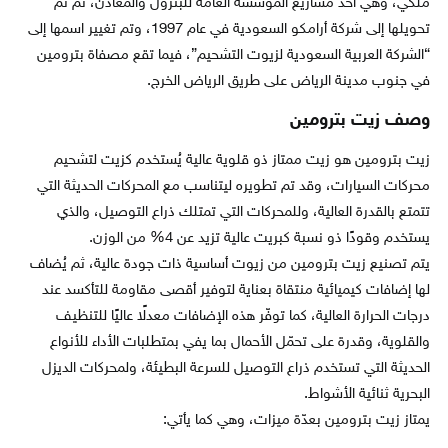
ملكي، وهي أحد مشاريع المؤسسة العامة للبترول والمعادن، ثم تم
تحويلها إلى شركة أرامكو السعودية في عام 1997، وتم تغيير اسمها إلى
“الشركة العربية السعودية لزيوت التشحيم”، فيما تقع مصفاة بترومين
في جنوب مدينة الرياض على طريق الرياض الخرج.
وصف زيت بترومين
زيت بترومين هو زيت ممتاز ذو قلوية عالية يُستخدم كزيت لتشحيم
محركات السيارات، وقد تم تطويره ليتناسب مع المحركات الحديثة التي
تتمتع بالقدرة العالية، وللمحركات التي تمتلك ذراع التوصيل، والذي
يستخدم وقودًا ذو نسبة كبريت عالية تزيد عن 4% من الوزن.
يتم تصنيع زيت بترومين من زيوت أساسية ذات جودة عالية، ثم يُضاف
لها إضافات كيميائية منتقاة بعناية لتوفير أقصى مقاومة للتأكسد عند
درجات الحرارة العالية، كما توفّر هذه الإضافات معدلًا عاليًا للتنظيف
والقلوية، وقدرة على تحمّل الأحمال بما يفي بمتطلبات الأداء للأنواع
الحديثة التي تستخدم ذراع التوصيل للسرعة البطيئة، ولمحركات الديزل
البحرية ثنائية الأشواط.
يمتاز زيت بترومين بعدّة ميزات، وهي كما يأتي: