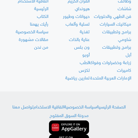
وظائف
القرآن الكريم
اتفاقية الاستخدام
شاشات
هيونداي
الرئيسية
فن الطهي والحلويات
حيوانات وطيور
الكتاب
ميكانيك السيارات
تسلية وألعاب
رأيك يهمنا
برامج وتطبيقات
تغذية
سياسة الخصوصية
شاومي
عناية بالذات
مقالات مشهورة
برامج وتطبيقات
ون بلس
من نحن
أبل
أوبو
زراعة وخضراوات وفواكه
الطب
كاميرات
لكزس
الإمارات العربية المتحدة
تمارين رياضية
الصفحة الرئيسية
سياسة الخصوصية
اتفاقية الاستخدام
تواصل معنا
مدونة السوق المفتوح