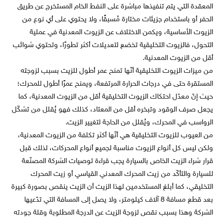
المعقدة التي يتم تنفيذها مباشرة على النفط الخام المستخرج عن طريق
الحفر أو باستخدام جزيئات مختارة مُسبقًا، ولا يحتوي على أي نوع من
الزيوت الأساسية، ويكمن الاختلاف عن الزيوت المعدنية في عملية
التحول، فالزيوت التخليقية تخضع لتعديلات أكثر تطورًا، وتحتوي شوائب
أقل من الزيوت المعدنية.
من ميزات الزيوت التخليقية أنّها تمنح عمر أطول للزيت بسبب لزوجته
المستقرة حتى في درجات الحرارة المرتفعة، ويمنح عمرًا أطول للمحرك؛
حيث إنّ معدّل احتكاك الزيوت التخليقية أقل من الزيوت المعدنية، كما
يجعل صرف الوقود وتبخره أقل من المعتاد، كذلك فهو يُقلل من تشكّل
الرواسب في المحرك، ويُقلل من الحاجة لتغيير الزيت.
من العيوب للزيوت التخليقية هي أنّها أكثر تكلفة من الزيوت المعدنية،
ولكن ليس كل أنواع الزيوت مناسبة لجميع أنواع المحركات، لذلك قبل
قرار شراء الزيت الخاص بالسيارة يجب قراءة توصيات الشركة المصنّعة
للسيارة والتأكّد من زيت المحرك المعدني القياسي أو زيت المحرك
التخليقي، كما أبلغ المستخدمين لهذا الزيت أن الزيت ينقص بصورة كبيرة
بعد قطع مسافة 8 آلاف كيلومتر، ولا يصل إلى المسافة التي تدّعيها
الشركة وهذا بسبب نقص لزوجة الزيت عن الدرجة المطلوبة وقلة جودته