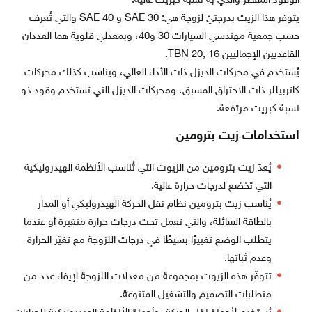
الوقود المقطّر والذي به نسبة كبريت عالية.
يتوفر هذا الزيت بدرجتيّ لزوجة هي: SAE 30 و SAE 40 والتي تُعرف
حسب جمعية مهندسي السيارات 30 و40، وبمعدلي قلوية هما العددان
القاعديين الإجماليين TBN 20, 16.
يُستخدم في محركات الديزل ذات الأداء العالي، ويناسب كذلك محركات
كاتربيللر ذات الاحتراق المسبق، ومحركات الديزل التي تستخدم وقود ذو
نسبة كبريت مرتفعة.
استخدامات زيت بترومين
يُعدّ زيت بترومين من الزيوت التي تُناسب الأنظمة الهيدروليكية
التي تخضع لدرجات حرارة عالية.
يُناسب زيت بترومين نظام نقل الحركة الهيدروليكي أو المدار
بالطاقة السائلة، والتي تعمل تحت درجات حرارة متغيرة أو عندما
يتطلب الوضع تغييرًا بسيطًا في درجات اللزوجة مع تغيّر الحرارة
وعدم ثباتها.
تتوفّر هذه الزيوت بمجموعة من معدلات اللزوجة لإيفاء عدد من
متطلبات التصميم والتشغيل المتنوعة.