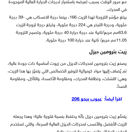
مع مرور الوقت بسبب تعرضه باستمرار لدرجات الحرارة العالية الموجودة
في المحرك.
يبلغ مؤشر اللزوجة لهذا الزيت 166، بينما درجة الانسكاب هي -39 درجة
مئوية، ودرجة التبخر هي 224 درجة مئوية، وتبلغ درجة لزوجة الزيت
63.6مم مربع/ثانية عند درجة حرارة 40 درجة مئوية، وتصبح اللزوجة
11.05مم مربع/ ثانية عند حرارة 100 درجة مئوية.
زيت بترومين ديزل
يصنع زيت بترومين لمحركات الديزل من زيوت أساسية ذات جودة عالية،
ثم يُضاف إليها مواد كيميائية لتوفير الخصائص التي يتميّز بها هذا الزيت،
وهي: التشتت، ونظافة المحرك، ومقاومة الأكسدة، والتآكل، ومقاومة
الصدأ.
اقرأ أيضاً:
عيوب بيجو 206
يتمتّع زيت بترومين ديزل بأنّه يحتفظ بنسبة قلوية عالية؛ وهذا يجعله
الزيت الأفضل والأنسب لمحركات الديزل العالية السرعة، والتي تستخدم