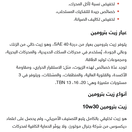
تخفيض نسبة تآكل المحرك.
خصائص جيدة للتفكيك المستحلب.
تخفيض تكاليف الصيانة.
عيار زيت بترومين
يتوفر زيت بترومين بعيار من درجة SAE 40، وهو زيت خالي من الزنك
وعالي الجودة، يُستخدم في محركات السكك الحديدية، والمحركات البحرية،
ومجموعات توليد الطاقة.
توجد عدّة خصائص لهذه الزيوت، مثل: الاستقرار الحراري، ومقاومة
الأكسدة، والقلوية العالية، والمنظفات، والمشتتات، ويتوفر في 3
مستويات متميزة وهي: 20، 16، TBN 13.
أنواع زيت بترومين
زيت بترومين 10w30
هو زيت تخليقي بالكامل يتبع التصنيف الأمريكي، ولم يحصل على اعتماد
ديكسوس من شركة جنرال موتورز، ولا يوفّر الحماية الكافية لمحركات