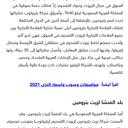
السوق في مجال الزيوت ومواد التشحيم؛ إذّ تمتلك حصة سوقية في
المملكة العربية السعودية تبلغ 40%، وتُسوّق شركة بترولوب منتجاتها
تحت اسم بترومين، بالإضافة إلى أسماء أخرى في الدول المختلفة.
تمتلك العلامة التجارية بترومين أعلى نسبة ملكية للعلامة التجارية بين
جميع العلامات التجارية لزيوت التشحيم في السوق، فهي تدير أكبر
وأحدث مصنع لخلط زيوت التشحيم في منطقتيّ الشرق الأوسط وشمال
إفريقيا، ولديها أحدث مرافق المعامل، وتُصدّر منتجاتها إلى 35 دولة، ولها
مكاتب فرعية في عدّة دول مثل الإمارات العربية المتحدة، ومصر،
وباكستان، وتهدف الشركة لتوفير منتجات ذات جودة عالية بأسعار
تنافسية.
اقرأ أيضاً:
مواصفات وعيوب واسعار اليزي 2021
بلد المنشأ لزيت بترومين
تُعدّ المملكة العربية السعودية هي بلد المنشأ لزيت بترومين، وقد
تأسست شركة زيت بترومين لزيوت التشحيم (بترولوب) بموجب مرسوم