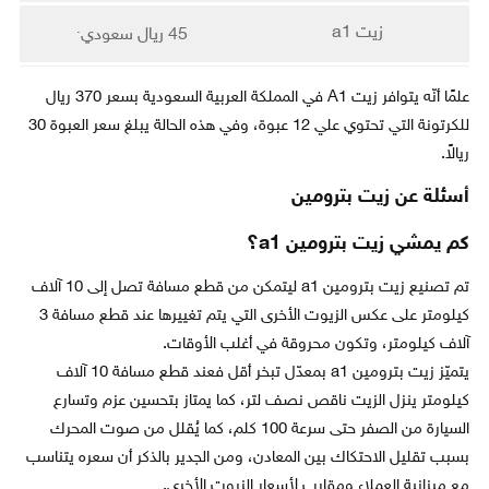
.
زيت a1
45 ريال سعودي
علمًا أنّه يتوافر زيت A1 في المملكة العربية السعودية بسعر 370 ريال
للكرتونة التي تحتوي علي 12 عبوة، وفي هذه الحالة يبلغ سعر العبوة 30
ريالاً.
أسئلة عن زيت بترومين
كم يمشي زيت بترومين a1؟
تم تصنيع زيت بترومين a1 ليتمكن من قطع مسافة تصل إلى 10 آلاف
كيلومتر على عكس الزيوت الأخرى التي يتم تغييرها عند قطع مسافة 3
آلاف كيلومتر، وتكون محروقة في أغلب الأوقات.
يتميّز زيت بترومين a1 بمعدّل تبخر أقل فعند قطع مسافة 10 آلاف
كيلومتر ينزل الزيت ناقص نصف لتر، كما يمتاز بتحسين عزم وتسارع
السيارة من الصفر حتى سرعة 100 كلم، كما يُقلل من صوت المحرك
بسبب تقليل الاحتكاك بين المعادن، ومن الجدير بالذكر أن سعره يتناسب
مع ميزانية العملاء ومقارب لأسعار الزيوت الأخرى.