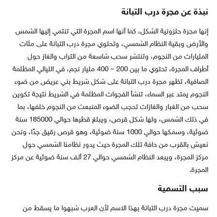
نبذة عن مجرة درب التبانة
إنها مجرة حلزونية الشكل، كما أنها اسم المجرة التي تنتمي إليها الشمس
والأرض وبقية النظام الشمسي، وتحتوي مجرة درب التبانة على مئات
المليارات من النجوم، وتنتشر سحب شاسعة من التراب والغاز حول
أطراف المجرة، تحتوي ما بين 200 – 400 مليار نجم، في الليالي المظلمة
الصافية، تظهر مجرة درب التبانة على شكل شريط بني عريض من ضوء
النجوم يمتد عبر السماء، تنشأ الفجوات المظلمة في الشريط نتيجة تكوين
سحب من الغبار والغازات تحجب الضوء المنبعث من النجوم خلفها، بما
في ذلك الشمس، ولها شكل قرص، ويبلغ قطرها حوالي 185000 سنة
ضوئية، وسمكها حوالي 1000 سنة ضوئية، وهو قرص رقيق جدًا، ونحن
نعيش بالقرب من حافة تلك المجرة حيث يدور نظامنا الشمسي حول
مركز المجرة، ويبعد النظام الشمسي حوالي 27 ألف سنة ضوئية عن مركز
المجرة.
سبب التسمية
سميت مجرة درب التبانة بهذا الاسم لأن العرب شبهوا ما يسقط من