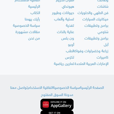
وظائف
القرآن الكريم
اتفاقية الاستخدام
شاشات
هيونداي
الرئيسية
فن الطهي والحلويات
حيوانات وطيور
الكتاب
ميكانيك السيارات
تسلية وألعاب
رأيك يهمنا
برامج وتطبيقات
تغذية
سياسة الخصوصية
شاومي
عناية بالذات
مقالات مشهورة
برامج وتطبيقات
ون بلس
من نحن
أبل
أوبو
زراعة وخضراوات وفواكه
الطب
كاميرات
لكزس
الإمارات العربية المتحدة
تمارين رياضية
الصفحة الرئيسية
سياسة الخصوصية
اتفاقية الاستخدام
تواصل معنا
مدونة السوق المفتوح