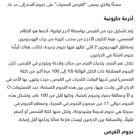
سمكًا والذي يسمى “القرص السميك” على نجوم أقدم إلى حد ما.
أذرعة حلزونية
يتم تشكيل جزء من الفرص بواسطة أذرع لولبية، أحدها هو النظام
الشمسي، فيما تتكون الأذرع من سحب كبيرة من برك الهيدروجين
ومناطق الهيدروجين 2 التي تظهر فيها نجوم جديدة، لذلك، هناك أيضًا
نجوم ناشئة في الذراعين.
خلال عمر النجم، يتحرك النجم من مكان ولادته ويتوزع في القرص، لكن
النجوم العملاقة ذات الكتل الهائلة (10 إلى 100 مرة أكبر من كتلة
الشمس) ليس لديها الوقت للتحرك في القرص، حيث ينتهي بها الأمر في
الذراع التي ولدت فيها، ومن بين هذه النجوم الضخمة، نجد التصنيفات O
و B وعمالقة حمراء ونجوم نابضة، وكلها أقل من 100 عام، وتشكل هذه
النجوم حوالي 1٪ من مجموع النجوم في المجرة، ومعظم النجوم في
مجرتنا هي نجوم قديمة وشيخوخة، ولكل منها كتلة الشمس أو أصغر
قليلاً، والمسافة بين الذراعين ليست فارغة تمامًا ولكنها أقل إضاءة.
نجوم القرص