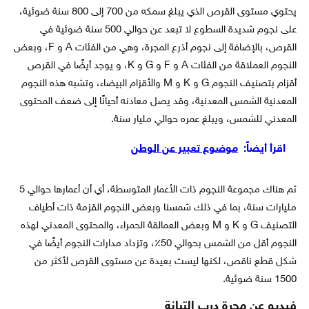
يحتوي مستوى القرص الذي يبلغ سمكه من 700 إلى 800 سنة ضوئية،
على نجوم شديدة السطوع لا تبعد عن حوالي 500 سنة ضوئية في
القرص، بالإضافة إلى نجوم أذرع المجرة، وهي من الفئات A و F، وبعض
النجوم العملاقة من الفئات A و F و G و K، و يوجد أيضًا في القرص
أقزام بتصنيف النجوم G و K و M والأقزام البيضاء، وتشبه هذه النجوم
المعدنية الشمس المعدنية، وقد يصل معادنه أحيانًا إلى ضعف المحتوى
المعدني للشمس، ويبلغ عمره حوالي مليار سنة.
اقرأ أيضاً:
موضوع تعبير عن الوطن
ثم هناك مجموعة النجوم ذات الأعمار المتوسطة، أي أن أعمارها حوالي 5
مليارات سنة، بما في ذلك شمسنا وبعض النجوم القزمة ذات أطياف
التصنيف G و K و M وبعض العمالقة الحمراء، والمحتوى المعدني لهذه
النجوم أقل من الشمس بحوالي 50٪، وتزداد مدارات النجوم أيضًا في
شكل قطع ناقص، لكنها ليست بعيدة عن مستوى القرص لأكثر من
1500 سنة ضوئية.
فيديو عن مجرة درب التبانة