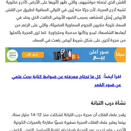
القش الذي تحمله مواشيهم، والتي ظهر تأثيرها على الأرض كأذرع ملتوية
تشبه أذرع المجرة، لأن جزءًا منه يُرى في الليالي الصافية كطريق من القش
الأبيض يُمثل للمشاهد بسبب الضوء الأبيض الخافت الذي يمتد في
السماء نتيجة ملايين النجوم السماوية المضيئة، والتي على الرغم من
أبعادها الشاسعة، تبدو وكأنها مدمجة ومتجاورة كما ترى المجرة بأكملها
من مجرة أخرى على شكل شريط أبيض باهت في السماء.
اقرأ أيضاً:
كل ما تحتاج معرفته عن ضوابط كتابة بحث علمي
عن ضوء القمر
نشأة درب التبانة
يقدر علماء الفلك أن مجرة درب التبانة تشكلت منذ 12-14 مليار سنة،
بينما يعتبر علماء الفلك المجرة صغيرة نسبيًا مقارنة بالمجرات الكونية
الأخرى، وتم تحديد عمر المجرة باستخدام تقنية التسلسل الزمني الكوني.