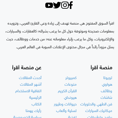
اقرأ السوق المفتوح هي منصة تهدف إلى زيادة وعي القارئ العربي، وتزويده
بمعلومات صحيحة وموثوقة حول كل ما يرغب بشرائه؛ كالعقارات، والسيارات،
والإلكترونيات، وكل ما يرغب بإثراء معلوماته عنه؛ من خدمات ووظائف، حيث
يمثل مزوداً رائداً في مجال محتوى الإعلانات المبوبة في العالم العربي.
منصة أقرأ
عن منصة أقرأ
تويوتا
كمبيوتر
أحدث المقالات
هواوي
منوعات
أشهر المقالات
وظائف
القرآن الكريم
اتفاقية الاستخدام
شاشات
هيونداي
الرئيسية
فن الطهي والحلويات
حيوانات وطيور
الكتاب
ميكانيك السيارات
تسلية وألعاب
رأيك يهمنا
برامج وتطبيقات
تغذية
سياسة الخصوصية