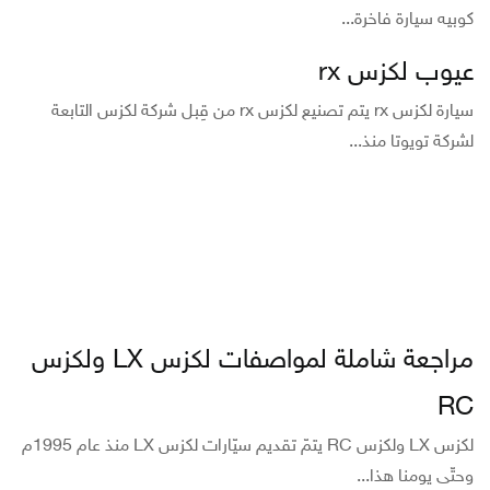
كوبيه سيارة فاخرة...
عيوب لكزس rx
سيارة لكزس rx يتم تصنيع لكزس rx من قِبل شركة لكزس التابعة
لشركة تويوتا منذ...
مراجعة شاملة لمواصفات لكزس LX ولكزس
RC
لكزس LX ولكزس RC يتمّ تقديم سيّارات لكزس LX منذ عام 1995م
وحتّى يومنا هذا...