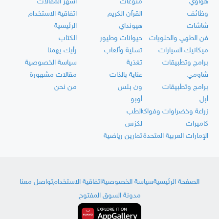
هواوي
منوعات
أشهر المقالات
وظائف
القرآن الكريم
اتفاقية الاستخدام
شاشات
هيونداي
الرئيسية
فن الطهي والحلويات
حيوانات وطيور
الكتاب
ميكانيك السيارات
تسلية وألعاب
رأيك يهمنا
برامج وتطبيقات
تغذية
سياسة الخصوصية
شاومي
عناية بالذات
مقالات مشهورة
برامج وتطبيقات
ون بلس
من نحن
أبل
أوبو
زراعة وخضراوات وفواكه
الطب
كاميرات
لكزس
الإمارات العربية المتحدة
تمارين رياضية
الصفحة الرئيسية
سياسة الخصوصية
اتفاقية الاستخدام
تواصل معنا
مدونة السوق المفتوح