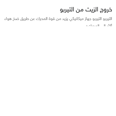
خروج الزيت من التيربو
التيربو التيربو جهاز ميكانيكي يزيد من قوة المحرك عن طريق ضخ هواء
أكثر إلى المحرك؛...
طرق فحص زيت السيارة