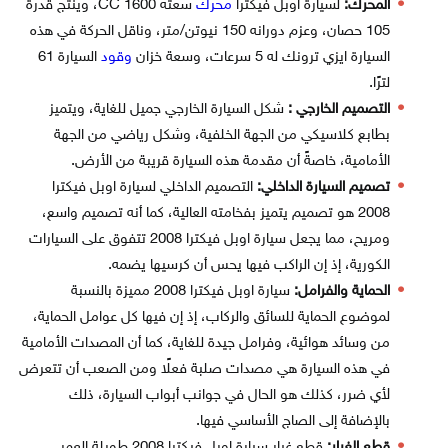
المحرك:
لسيارة اوبل فيكترا
محرك
سعته 1600 CC، وينتج قدرة
105 حصان، وعزم دورانه 150 نيوتن/متر، وناقل الحركة في هذه
السيارة ايزي ترونك له 5 سرعات، وسعة خزان
وقود
السيارة 61
لترًا.
التصميم الخارجي :
شكل السيارة الخارجي جميل للغاية، ويتميز
بطابع كلاسيكي من الجهة الخلفية، وشكل رياضي من الجهة
الأمامية، خاصةً أن مقدمة هذه السيارة قريبة من الأرض.
تصميم السيارة الداخلي:
التصميم الداخلي لسيارة اوبل فيكترا
2008 هو تصميم يتميز بفخامته العالية، كما أنه تصميم واسع،
ومريح، مما يجعل سيارة اوبل فيكترا 2008 تتفوق على السيارات
الكورية، إذ إن الراكب فيها يحس أن كرسيها يضمه.
الحماية والفرامل:
سيارة اوبل فيكترا 2008 مميزة بالنسبة
لموضوع الحماية للسائق والركاب، إذ إن فيها كل عوامل الحماية،
من وسائد هوائية، وفرامل جيدة للغاية، كما أن المصدات الأمامية
في هذه السيارة هي مصدات صلبة فعلًا ومن الصعب أن تتعرض
لأي ضرر، كذلك هو الحال في جوانب أبواب السيارة، ذلك
بالإضافة إلى الصاج الأساسي فيها.
قطع الغيار:
قطع غيار سيارة اوبل فيكترا 2008 طويلة العمر