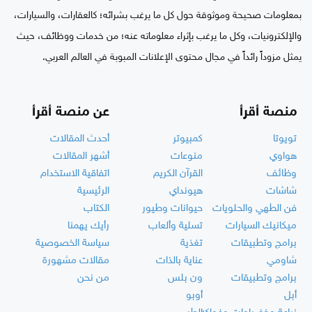
بمعلومات صحيحة وموثوقة حول كل ما يرغب بشرائه؛ كالعقارات، والسيارات،
والإلكترونيات، وكل ما يرغب بإثراء معلوماته عنه؛ من خدمات ووظائف، حيث
يمثل مزوداً رائداً في مجال محتوى الإعلانات المبوبة في العالم العربي.
منصة أقرأ
عن منصة أقرأ
تويوتا
كمبيوتر
أحدث المقالات
هواوي
منوعات
أشهر المقالات
وظائف
القرآن الكريم
اتفاقية الاستخدام
شاشات
هيونداي
الرئيسية
فن الطهي والحلويات
حيوانات وطيور
الكتاب
ميكانيك السيارات
تسلية وألعاب
رأيك يهمنا
برامج وتطبيقات
تغذية
سياسة الخصوصية
شاومي
عناية بالذات
مقالات مشهورة
برامج وتطبيقات
ون بلس
من نحن
أبل
أوبو