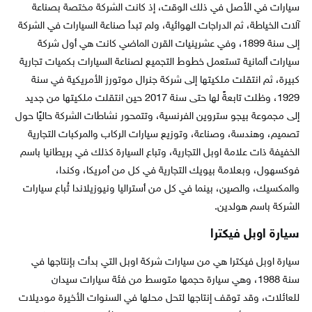
سيارات في الأصل في ذلك الوقت، إذ كانت الشركة مختصة بصناعة
آلات الخياطة، ثم الدراجات الهوائية، ولم تبدأ صناعة السيارات في الشركة
إلى سنة 1899، وفي عشرينيات القرن الماضي كانت هي أول شركة
سيارات ألمانية تستعمل خطوط التجميع لصناعة السيارات بكميات تجارية
كبيرة، ثم انتقلت ملكيتها إلى شركة جنرال موتورز الأمريكية في سنة
1929، وظلت تابعةً لها حتى سنة 2017 حين انتقلت ملكيتها من جديد
إلى مجموعة بيجو ستروين الفرنسية، وتتمحور نشاطات الشركة حاليًا حول
تصميم، وهندسة، وصناعة، وتوزيع سيارات الركاب والمركبات التجارية
الخفيفة ذات علامة اوبل التجارية، وتباع السيارة كذلك في بريطانيا باسم
فوكسهول، وبعلامة بيويك التجارية في كل من أمريكا، وكندا،
والمكسيك، والصين، بينما في كل من أستراليا ونيوزيلاندا تُباع سيارات
الشركة باسم هولدين.
سيارة اوبل فيكترا
سيارة اوبل فيكترا هي من سيارات شركة اوبل التي بدأت بإنتاجها في
سنة 1988، وهي سيارة حجمها متوسط من فئة سيارات سيدان
للعائلات، وقد توقف إنتاجها لتحل محلها في السنوات الأخيرة موديلات