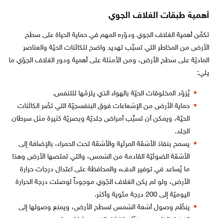
أهمية طبقات الغلاف الجوي
تكمُن أهمية الغلاف الجوي ودوّره المهم في حماية الحياة على سطح
الأرض من المخاطر التي تسبِّب تهديد واضح للكائنات الحيّة والعناصر
الماديّة على سطح الأرض، ومن الأمثلة على أهمية ودور الغلاف الجوّي ما
يلي:
يُزوّد المخلوقات الحيّة بالهواء الذي يلزمّها للتنفس.
حماية الأرض من الإشعاعات فوق البنفسجيّة التي تضّر الكائنات
الحيّة، ويمكن أن تسبِّب أمراض جلديّة وبصريّة كثيرة مثل سرطان
الجلد.
يسمح بنفاذ الأشعّة المرئية والأشعّة تحت الحمراء، بالإضافة إلى
الأشعّة الضوئيّة القادمة من الشمس، والتي تمتصها الأرض وهذا
ما يُساعد في توفير الدفء والمحافظة على اعتدال درجات حرارة
الأرض، ولو لم يكن الغلاف الجّوي موجوداً لوصلت درجة الحرارة
اليوميّة إلى 200 درجة مئوية وأكثر.
ينظّم وصول أشعة الشمس لسطح الأرض، ويمنع وصولها إلى