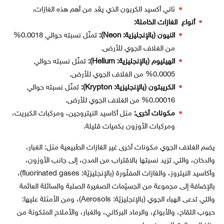
ثاني أكسيد الكربون الذي يعّد من أهم هذه الغازات.
أنواع الغازات الخاملة:
النيون (بالإنجليزية: Neon):
تمثّل نسبته حوالي 0.0018%
من الغلاف الجوي للأرض.
الهيليوم (بالإنجليزية: Helium):
تمثّل نسبته حوالي
0.0005% من الغلاف الجوي للأرض.
الكريبتون (بالإنجليزية: Krypton):
تمثّل نسبته حوالي
0.00016% من الغلاف الجوي للأرض.
مكونات أخرى:
مثل أكاسيد النيتروجين، ومركبات الكبريت،
ومركبات الأوزون بكميات قليلة.
يضم الغلاف الجوي مكونات أخرى غير الغازات الطبيعية مثل: الغبار،
والدخان، والتي تزيد نسبتها بالاقتراب من المدن، إلى جانب الأوزون،
وأكاسيد النيتروز، والغازات المفلّورة (بالإنجليزيّة: fluorinated gases)،
بالإضافة إلى مجموعة من الجسيّمات الصغيرة الصلبة والسائلة العائمة
والتي تدعى الهباء الجوي (بالإنجليزيّة: Aerosols)، ومن الأمثلة عليها:
حبوب اللقاح، والأبواغ، والرماد البركاني، والغبار، والأملاح المتكونة من