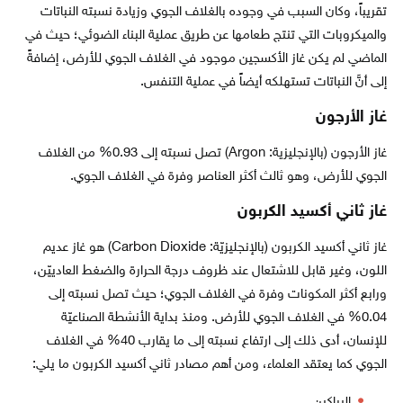
تقريباً، وكان السبب في وجوده بالغلاف الجوي وزيادة نسبته النباتات
والميكروبات التي تنتج طعامها عن طريق عملية البناء الضوئي؛ حيث في
الماضي لم يكن غاز الأكسجين موجود في الغلاف الجوي للأرض، إضافةً
إلى أنَّ النباتات تستهلكه أيضاً في عملية التنفس.
غاز الأرجون
غاز الأرجون (بالإنجليزية: Argon) تصل نسبته إلى 0.93% من الغلاف
الجوي للأرض، وهو ثالث أكثر العناصر وفرة في الغلاف الجوي.
غاز ثاني أكسيد الكربون
غاز ثاني أكسيد الكربون (بالإنجليزيّة: Carbon Dioxide) هو غاز عديم
اللون، وغير قابل للاشتعال عند ظروف درجة الحرارة والضغط العادييّن،
ورابع أكثر المكونات وفرة في الغلاف الجوي؛ حيث تصل نسبته إلى
0.04% في الغلاف الجوي للأرض. ومنذ بداية الأنشطة الصناعيّة
للإنسان، أدى ذلك إلى ارتفاع نسبته إلى ما يقارب 40% في الغلاف
الجوي كما يعتقد العلماء، ومن أهم مصادر ثاني أكسيد الكربون ما يلي:
البراكين.