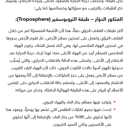
بكل طبقة، وتختلف درجة الحرارة بالصعود للأعلى وزيادة الارتفاع، وسيتم
ذكر الطبقات بالترتيب مع مميّزاتها وخصائصها كما يلي:
المتكور الدوّار – طبقة التروبوسفير (Troposphere):
أكثر طبقات الغلاف الجوّي دفئاً، هذا لأن الأشعة الشمسيّة تمر من خلال
الغلاف الجوّي وتعمل على تسخين سطح الأرض، ثمّ تقوم الأرض بدورها
في تسخين الهواء الملامس لها، وفي أثناء فصل الشتاء، يكون الهواء
الملامس للسطح أبرد من الهواء الأعلى منه، لهذا تزداد درجة الحرارة عند
الارتفاع إلى الأعلى، وتسمّى هذه الحالة بالانقلاب الحراري، والتي يُسبِّب
حدوثها ظهور أسوأ حالات التلوث الجوي، ذلك لأن الهواء البارد القريب
من سطح الأرض يعمل على حجز الملوّثات، بالإضافة إلى أنّهُ يمنعها من
الانتشار والصعود إلى الأعلى، وتستمر حالة الانقلاب الحراري حتى تقضي
الأمطار أو الرياح على هذه الطبقة الهوائية الدافئة، ونذكر من ميزاته:
يتواجد فيها معظم بخار الماء والهواء الجوي.
تحدث فيها جميع تقلبّات الطقس التي نشعر بها يوميّاً، ويعود هذا
لأنها تحتوي على 99% من بخار الماء، بالإضافة إلى أنّها تحتوي
على الأكسجين وثاني أكسيد الكربون.