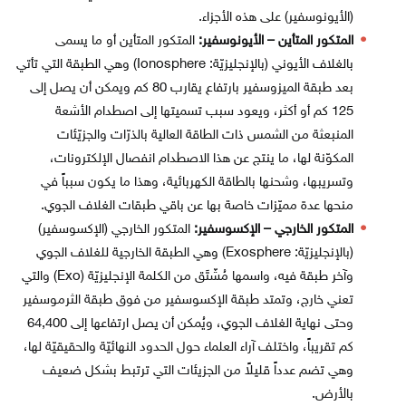
(الأيونوسفير) على هذه الأجزاء.
المتكور المتأين – الأيونوسفير:
المتكور المتأين أو ما يسمى
بالغلاف الأيوني (بالإنجليزيّة: Ionosphere)‏ وهي الطبقة التي تأتي
بعد طبقة الميزوسفير بارتفاع يقارب 80 كم ويمكن أن يصل إلى
125 كم أو أكثر، ويعود سبب تسميتها إلى اصطدام الأشعة
المنبعثة من الشمس ذات الطاقة العالية بالذرّات والجزيّئات
المكوّنة لها، ما ينتج عن هذا الاصطدام انفصال الإلكترونات،
وتسريبها، وشحنها بالطاقة الكهربائية، وهذا ما يكون سبباً في
منحها عدة مميّزات خاصة بها عن باقي طبقات الغلاف الجوي.
المتكور الخارجي – الإكسوسفير:
المتكور الخارجي (الإكسوسفير)
(بالإنجليزيّة: Exosphere) وهي الطبقة الخارجية للغلاف الجوي
وآخر طبقة فيه، واسمها مُشّتَق من الكلمة الإنجليزيّة (Exo) والتي
تعني خارج، وتمتد طبقة الإكسوسفير من فوق طبقة الثرموسفير
وحتى نهاية الغلاف الجوي، ويُمكن أن يصل ارتفاعها إلى 64,400
كم تقريباً، واختلف آراء العلماء حول الحدود النهائيّة والحقيقيّة لها،
وهي تضم عدداً قليلاً من الجزيئات التي ترتبط بشكل ضعيف
بالأرض.