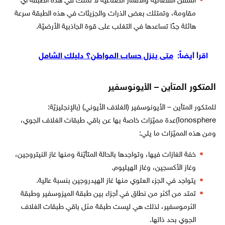
السفن الفضائية والأقمار الصناعية لا تملك في هذه الطبقة أي
مقاومة، وتمتلك بعض الذرات والجزيئات في هذه الطبقة سرعة
هائلة جدًا تساعدها في التغلب على قوة الجاذبية الأرضيّة.
اقرأ أيضاً:
متى ينزل حساب المواطن؟ دليلك الشامل
المتكور المتأين – الأيونوسفير
للمتكور المتأين – الأيونوسفير (الغلاف الأيوني) (بالإنجليزيّة:
Ionosphere)عدة مميّزات خاصة بها عن باقي طبقات الغلاف الجوي،
ومن هذه المميّزات ما يلي:
خفة الغازات فيها، وتواجدها بالحالة المتأيّنة ومنها غاز النيتروجين،
وغاز الأكسجين، وغاز الهيليوم.
يتواجد في الجزء العلوي منها غاز الهيدروجين بنسبة عالية.
تمتد من أكثر من نطاق في أجزاء بين طبقة الميزوسفير وطبقة
الثرموسفير، لذلك هي ليست طبقة مثل باقي طبقات الغلاف
الجوي بحد ذاتها.