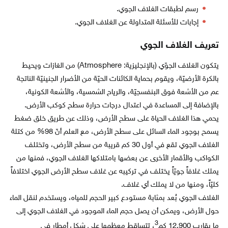
رسم لطبقات الغلاف الجوي.
إجابات للأسئلة المتداولة عن الغلاف الجوي.
تعريف الغلاف الجوي
يتكون الغلاف الجوّي (بالإنجليزية: Atmosphere) من الغازات ويحيط
بالكرة الأرضيّة، ويقوم بحماية الكائنات الحيّة من الأضرار الجنينيّة الناتجة
عم من الأشعة فوق البنفسجيّة، والرياح الشمسية، والأشعة الكونية،
بالإضافة إلى المساعدة في اعتدال درجات حرارة سطح كوكب الأرض.
يحمي هذا الغلاف الحياة على سطح الأرض، وذلك عن طريق خلق ضغط
يسمح بوجود الماء السائل على سطح الأرض، مع العلم أنّ 98% من كتلة
الغلاف الجوي تقع في أول 30 كم قريبة من سطح الأرض، وتختلف
الكواكب والأقمار الأخرى عن بعضها بامتلاكها الغلاف الجوي، فمنها من
يملك غلافاً جويّاً يختلف في تركيبه عن غلاف سطح الأرض الجوي اختلافاً
كليّاً، ومنها من لا يملك أي غلاف.
الغلاف الجوي بُعد بمثابة مستودع كبير الحجم للمياه، ويستخدم لنقل الماء
حول الأرض، ويمكن أن يصل حجم الماء الموجود في الغلاف الجوي إلى
3
ما يقارب 12,900 كم
، تتساقط معظمها على شكل أمطار في