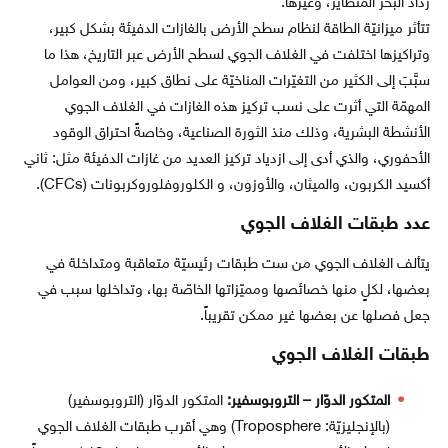
رذاذ البحر المتطاير، وغيرها.
تتأثر ميزانيّة الطاقة لنظام سطح الأرض بالغازات الدفيئة بشكل كبير،
وتراكيزها اختلفت في الغلاف الجوي لسطح الأرض عبر التاريخ، هذا ما
سبَّبَ إلى الكثير من التغيّرات المناخيّة على نطاق كبير، ومن العوامل
المهمّة التي أثرت على نسب تركيز هذه الغازات في الغلاف الجوي
الأنشطة البشرية، وذلك منذ الثورة الصناعية، وخاصةً احتراق الوقود
الأحفوري، والذي أدى إلى ازدياد تركيز العديد من غازات الدفيئة مثل: ثاني
أكسيد الكربون، والميثان، والأوزون، و الكلوروفلوروكربونات (CFCs).
عدد طبقات الغلاف الجوي
يتألف الغلاف الجوي من ست طبقات رئيسيّة متعاقبة ومتداخلة في
بعضها، لكلٍ منها خصائصها ومميّزاتها الخاصّة بها، وتداخلها سبب في
جعل فصلها عن بعضها غير ممكن تقريباً.
طبقات الغلاف الجوي
المتكور الدوّار – التروبوسفير:
المتكور الدوّار (التروبوسفير)
(بالإنجليزيّة: Troposphere)‏ وهي أقرب طبقات الغلاف الجوي