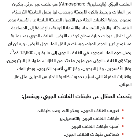
الغلاف الجوّي (بالإنجليزية: Atmosphere) هو غلاف غير مرئي يتكون
من الغازات ويحيط بالكرة الأرضيّة وينجذب لها بفعل الجاذبيّة الأرضيّة،
ويقوم بحماية الكائنات الحيّة من الأضرار الجنينيّة الناتجة عن الأشعة فوق
البنفسجيّة، والرياح الشمسية، والأشعة الكونية، بالإضافة إلى المساعدة
في اعتدال درجات حرارة سطح كوكب الأرض. الغلاف الجوي يعد بمثابة
مستودع كبير الحجم للمياه، ويستخدم لنقل الماء حول الأرض، ويمكن أن
3
يصل حجم الماء الموجود في الغلاف الجوي إلى ما يقارب 12,900 كم
،
ويتكوّن الغلاف الجوّي من مزيج متعدّد من الغازات، منها: غاز النيتروجين،
وغاز الأكسجين، وغاز الأرجون، وغاز ثاني أكسيد الكربون، وبخار الماء،
والغازات الدفيئة التي تسبِّب حدوث ظاهرة الاحتباس الحراري مثل غاز
الميثان.
يتحدث المقال عن طبقات الغلاف الجوي، ويشمل:
تعريف الغلاف الجوي، ومكوناته، وعدد طبقاته.
طبقات الغلاف الجوي بالتفصيل.ير.
أهميّة طبقات الغلاف الجوي.
خصائص طبقات الغلاف الجوي.