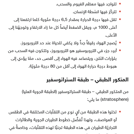
تتواجد فيها معظم الغيوم والسحب.
تتركّز فيها انشطة الإنسان.
تقل فيها درجة الحرارة بمقدار 6,5 درجة مئوية كلما ارتفعنا إلى
أعلى 1000 م، ويقل الضغط أيضاً كل ما زاد الارتفاع وتوجهّنا إلى
الأعلى.
يُصبح الهواء رقيقاً جداً ولا يكفي للحياة عند حد التروبوبوز.
أبرد جزء في التروبوسفير هو التروبوبوز، وتتكون فيه السحب من
بلوّرات الثلج، ويتصاعد فيه الهواء إلى أقصى حد، ممّا يؤدي إلى
هبوط درجة حرارة الهواء إلى أقل من 80 درجة مئويّة.
المتكور الطبقي – طبقة الستراتوسفير
من المتكور الطبقي – طبقة الستراتوسفير (الطبقة الجوية العليا)
(stratosphere) ما يلي:
تخلوا هذه الطبقة من أيٍ نوع من التقلّبات المختلفة في الطقس
أو العواصف، ولهذا تُفضِّل خطوط الطيران الجوية والطائرات
التجاريّة الطيران في هذه الطبقة تجنبًا لهذه التقلّبات، وخاصةً في