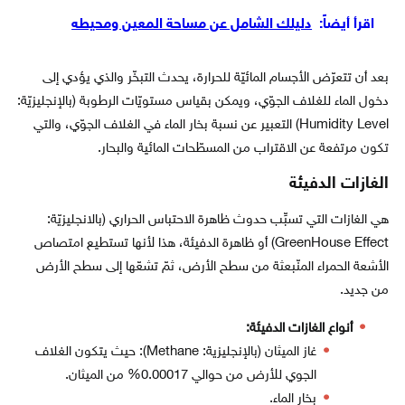
اقرأ أيضاً:
دليلك الشامل عن مساحة المعين ومحيطه
بعد أن تتعرّض الأجسام المائيّة للحرارة، يحدث التبخّر والذي يؤدي إلى
دخول الماء للغلاف الجوّي، ويمكن بقياس مستويّات الرطوبة (بالإنجليزيّة:
Humidity Level) التعبير عن نسبة بخار الماء في الغلاف الجوّي، والتي
تكون مرتفعة عن الاقتراب من المسطّحات المائية والبحار.
الغازات الدفيئة
هي الغازات التي تسبِّب حدوث ظاهرة الاحتباس الحراري (بالانجليزيّة:
GreenHouse Effect) أو ظاهرة الدفيئة، هذا لأنها تستطيع امتصاص
الأشعة الحمراء المنّبعثة من سطح الأرض، ثمّ تشعّها إلى سطح الأرض
من جديد.
أنواع الغازات الدفيئة:
غاز الميثان (بالإنجليزية: Methane): حيث يتكون الغلاف
الجوي للأرض من حوالي 0.00017% من الميثان.
بخار الماء.