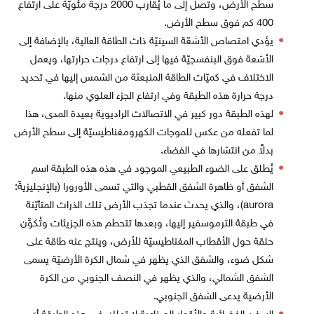
سطح الأرض، وتصل إلى ما يُقارب 2000 درجة مئويّة على ارتفاع
400 كم فوق سطح الأرض.
يؤدي امتصاص الأشعّة السينيّة ذات الطاقة العالية، بالإضافة إلى
الأشعة فوق البنفسجيّة فيها إلى ارتفاع درجات حرارتها، ويعمل
الاختلاف في كميّات الطاقة المنبعثة من الشمس إليها في تحديد
درجة حرارة هذه الطبقة وفي ارتفاع الجزء العلوي منها.
لهذه الطبقة دور كبير في الاتصالات الراديوية بعيدة المدى، هذا
لما تفعله من عكس للموجات الكهرومغناطيسيّة إلى سطح الأرض
بدلاً من انتشارها في الفضاء.
يُطلق على الضوء الطبيعي الموجود في هذه هذه الطبقة اسم
الشفق أو ظاهرة الشفق القطبي والتي تسمى الأورورا (بالإنجليزيةّ:
aurora)‏، والذي يحدث عندما تجذب الأرض تلك الذرات المتأيّنة
في طبقة الثرموسفير إليها، وبعدها تتحطم هذه الجزيئات وتُكوِّن
حلقة حول الأقطاب المغناطيسيّة للأرض، وينتج عنه طاقة على
شكل ضوء، والشفق الذي يظهر في شمال الكرة الأرضيّة يسمى
الشفق الشمالي، والذي يظهر في النصف الجنوبي من الكرة
الأرضية يدعى الشفق الجنوبي.