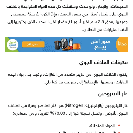
المحيطات، والبحار، ولو حدث وسقطت كل هذه المياه المتواجدة بالغلاف
الجوي على شكل أمطار في نفس الوقت، فإنَّ الكرة الأرضيّة ستتغطى
جميعها يعمق 2.5 سم تقريباً، ويبلغ مقدار ثقل السحب الذي يحتويها إلى
آلاف المليارات من الأطنان.
مكونات الغلاف الجوي
يتكوّن الغلاف الجوّي من مزيج متعدّد من الغازات، وفيما يلي بيان لهذه
الغازات، ونسبها، بالإضافة إلى تعريف بها كما يلي:
غاز النيتروجين
غاز النيتروجين (بالإنجليزيّة: Nitrogen) هو أكثر العناصر وفرة في الغلاف
الجوي للأرض، وتصل نسبته فيه إلى 78.08% تقريباً، ومن مصادره:
المواد المتحللة.