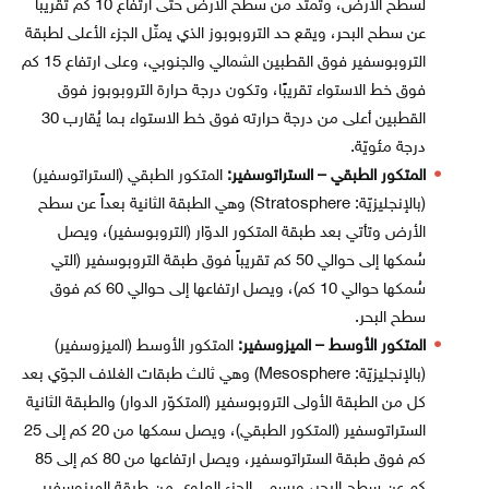
لسطح الأرض، وتمتد من سطح الأرض حتى ارتفاع 10 كم تقريباً
عن سطح البحر، ويقع حد التروبوبوز الذي يمثّل الجزء الأعلى لطبقة
التروبوسفير فوق القطبين الشمالي والجنوبي، وعلى ارتفاع 15 كم
فوق خط الاستواء تقريبًا، وتكون درجة حرارة التروبوبوز فوق
القطبين أعلى من درجة حرارته فوق خط الاستواء بـما يُقارب 30
درجة مئويّة.
المتكور الطبقي – الستراتوسفير:
المتكور الطبقي (الستراتوسفير)
(بالإنجليزيّة: Stratosphere)‏ وهي الطبقة الثانية بعداً عن سطح
الأرض وتأتي بعد طبقة المتكور الدوّار (التروبوسفير)، ويصل
سُمكها إلى حوالي 50 كم تقريباً فوق طبقة التروبوسفير (التي
سُمكها حوالي 10 كم)، ويصل ارتفاعها إلى حوالي 60 كم فوق
سطح البحر.
المتكور الأوسط – الميزوسفير:
المتكور الأوسط (الميزوسفير)
(بالإنجليزيّة: Mesosphere)‏ وهي ثالث طبقات الغلاف الجوّي بعد
كل من الطبقة الأولى التروبوسفير (المتكوّر الدوار) والطبقة الثانية
الستراتوسفير (المتكور الطبقي)، ويصل سمكها من 20 كم إلى 25
كم فوق طبقة الستراتوسفير، ويصل ارتفاعها من 80 كم إلى 85
كم عن سطح البحر، ويسمى الجزء العلوي من طبقة الميزوسفير