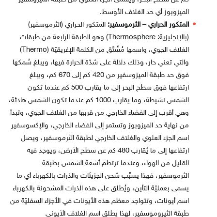
الميزوبوز أي حد الغلاف الأوسط.
المتكور الحراري – الثرموسفير:
المتكور الحراري (الثرموسفير)
(بالإنجليزية: Thermosphere)‏ وهو الطبقة الرابعة من طبقات
الغلاف الجوي، واسمها مُشّتَق من الكلمة الإغريقيّة (Thermo)
والتي تعني حار، وذلك دلالة على شدّة الحرارة فيها، ويبلغ سُمكها
فوق حد طبقة الميزوسفير من 420 كم إلى 670 كم، ويبلغ
ارتفاعها فوق سطح البحر إلى ما يقارب 500 كم عندما تكون
الشمس نشيطة، وما يقارب 1000 كم عندما تكون الشمس هادئة،
وهي أقرب إلى الفضاء الخارجي من قربها من الغلاف الجوي، وتبدأ
من نهاية حد الميزوبوز وتستمر إلى الفضاء الخارجي، والإكسوسفير
اسم الجزء العلوي والغلاف الخارجي لطبقة الثرموسفير، ويصل
ارتفاعها إلى ما يُقارب 480 كم عن سطح الأرض، ويوجد فيه
القليل من الهواء، وعندما ترتطم أشعة الشمس بطبقة
الثرموسفير، فهذا يسبِّب شحن الجزيئات والذرات بالكهرباء أي ما
يسمى بعمليّة التأين، ويُطلق على هذه الذرات المشحونة بالكهرباء
اسم أيونات، وتتواجد معظم هذه الأيونات في الأجزاء السفليّة من
طبقة الثيروموسفير، لهذا يطلق اسم الغلاف الأيوني