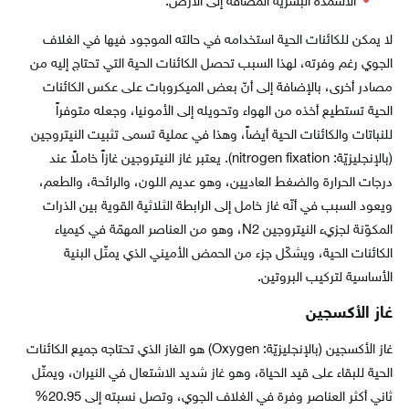
الأسمدة البشريّة المضافة إلى الأرض.
لا يمكن للكائنات الحية استخدامه في حالته الموجود فيها في الغلاف
الجوي رغم وفرته، لهذا السبب تحصل الكائنات الحية التي تحتاج إليه من
مصادر أخرى، بالإضافة إلى أنّ بعض الميكروبات على عكس الكائنات
الحية تستطيع أخذه من الهواء وتحويله إلى الأمونيا، وجعله متوفراً
للنباتات والكائنات الحية أيضاً، وهذا في عملية تسمى تثبيت النيتروجين
(بالإنجليزيّة: nitrogen fixation). يعتبر غاز النيتروجين غازاً خاملاً عند
درجات الحرارة والضغط العاديين، وهو عديم اللون، والرائحة، والطعم،
ويعود السبب في أنّه غاز خامل إلى الرابطة الثلاثية القوية بين الذرات
المكوّنة لجزيء النيتروجين N2، وهو من العناصر المهمّة في كيمياء
الكائنات الحية، ويشكّل جزء من الحمض الأميني الذي يمثّل البنية
الأساسية لتركيب البروتين.
غاز الأكسجين
غاز الأكسجين (بالإنجليزيّة: Oxygen) هو الغاز الذي تحتاجه جميع الكائنات
الحية للبقاء على قيد الحياة، وهو غاز شديد الاشتعال في النيران، ويمثّل
ثاني أكثر العناصر وفرة في الغلاف الجوي، وتصل نسبته إلى 20.95%