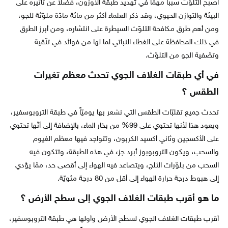
أصبح التلوّث سبباً مهمّاً في تهديد طبقة الأوزون، فضلاً عن تأثيره على
البيئة والتوازن الحيوي، وقد ذكر العلماء أكثر من مائة مادّة ملوّثة للجو،
ومن أهم طرق مكافحة التلوّث السيطرة على انتشاره، ومن أبرز الطرق
في ذلك المحافظة على الغطاء النباتي لما لها من فوائد في تنّقية
وتصّفية الجو من التلوّث.
في أي طبقات الغلاف الجوي تحدث معظم تغيرات
الطقس ؟
تحدث جميع تقلبّات الطقس التي نشعر بها يوميّاً في طبقة التروبوسفير،
ويعود هذا لأنها تحتوي على 99% من بخار الماء، بالإضافة إلى أنّها تحتوي
على الأكسجين وثاني أكسيد الكربون، وتتواجد فيها معظم الغيوم
والسحب، ويكون التروبوبوز أبرد جزء في هذه الطبقة، وتتكون فيه
السحب من بلوّرات الثلج، ويتصاعد فيه الهواء إلى أقصى حد، ممّا يؤدي
إلى هبوط درجة حرارة الهواء إلى أقل من 80 درجة مئويّة.
ما هو أقرب طبقات الغلاف الجوي إلى سطح الأرض ؟
أقرب طبقات الغلاف الجوي لسطح الأرض وأولها هي طبقة التروبوسفير،