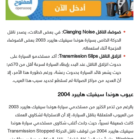
ضوضاء الناقل Clanging Noise
: في بعض الحالات، يصدر ناقل
الحركة الخاص بسيارة هوندا سيفيك هايبرد 2003 بعض الضوضاء
المزعجة أثناء استعماله.
انزلاق الناقل Transmission Slips
: أكد مستخدمو السيارة على
حدوث انزلاق الناقل عند البدء بإبطاء السيارة لسرعة أقل من 70كم؛
حيث يشعر قائد السيارة بحدوث رعشة، ورغم خطورة هذا الأمر، إلا
أنّ العديد من مراكز الصيانة لم تستطع تحديد سبب هذا العيب.
عيوب هوندا سيفيك هايبرد 2004
بالرغم من تذمر الكثير من مستخدمي سيارة هوندا سيفيك هايبرد 2003
من العيوب المتعلقة بناقل السيارة، إلا أن الاستجابة لشكاوي العملاء
كانت ضعيفة نسبياً، حيث جاءت أغلب شكاوى مستخدمي سيارة هوندا
سيفيك هايبرد 2004 من توقف ناقل الحركة Transmission Stopped