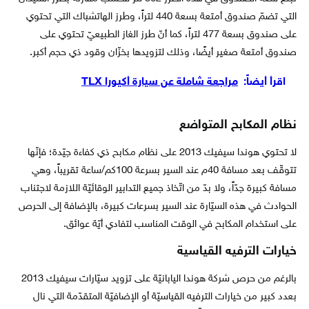
التي تضمّ صندوق أمتعة بسعة 440 لتراً، وطرز الهاتشباك التي تحتوي
على صندوق بسعة 477 لتراً، كما أنّ طرز الغاز الطبيعيّ تحتوي على
صندوق أمتعة صغير أيضًا، وذلك لتزويدها بخزّان وقود ذي حجم أكبر.
اقرأ أيضاً:
مراجعة شاملة عن سيارة أكيورا TLX
نظام المكابح المتواضع
لا تحتوي هوندا سيفيك 2013 على نظام مكابح ذي كفاءة جيّدة؛ فإنّها
تتوقّف بعد مسافة 40م عند السير بسرعة 100كم/ساعة تقريباً، وهي
مسافة كبيرة جدّاً، ولا بدّ من اتّخاذ جميع التدابير الوقائيّة اللازمة لاجتناب
الحوادث في هذه السيّارة عند السير بسرعات كبيرة، بالإضافة إلى الحرص
على استخدام المكابح في الوقت المناسب لتفادي أيّة عوائق.
خيارات الترفيه القياسية
بالرغم من حرص شركة هوندا اليابانيّة على تزويد سيّارات سيفيك 2013
بعدد كبير من خيارات الترفيه القياسيّة أو الإضافيّة المتقدّمة التي نال