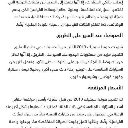
إعجاب مالكي السيّارات، إلّا أنّها تفتقر إلى العديد من تقنيّات الترفيه التي
تقدّمها السيّارات المنافسة، ومنها: نظام الوسائط القياسيّ الذي يدعم
تقنيّة البلوتوث، ونظام تثبيت السرعة، وكذلك عجلة القيادة متعدّدة
الوظائف، كما تفتقر الفئات القياسيّة إلى عجلة القيادة الجلديّة أيضًا.
الضوضاء عند السير على الطريق
شهدت هوندا سيفيك 2013 الكثير من التحسينات في نظام التعليق
لتقديم مزيد من مستويات الهدوء عند السير على الطريق، إلّا أنّها تعاني
من الضوضاء الناتجة عن السير على الطرقات حتّى الآن، وتعمل كثير من
السيّارات المنافسة على توفير رحلة ذات هدوء أكبر، ومنها: نيسان سنترا،
وفورد فوكس، وشيفروليه كروز.
الأسعار المرتفعة
تمّ تقديم هوندا سيفيك 2013 من قبل الشركة بأسعار مرتفعة مقابل
أسعار السيّارات المنافسة في ذات الفئة، كما تزداد أسعارها بشكل أكبر عند
الرغبة في الحصول على مزيد من خيارات الترفيه بدلاً من شراء الفئات
القياسيّة أيضًا، ولكنّها تتميّز بقيمة الصيانة المنخفضة ممّا يجعلها واحدة