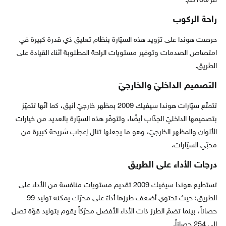
لتر/100كم.
راحة الركوب
حرصت هوندا على تزويد هذه السيّارة بنظام تعليق ذي قدرة كبيرة في
امتصاص الصدمات وتوفير مستويات الراحة المطلوبة أثناء القيادة على
الطريق.
التصميم الداخليّ والخارجيّ
تتمتّع سيّارات هوندا سيفيك 2009 بمظهر خارجيّ أنيق، كما أنّها تتميّز
بتصميمها الداخليّ الجذّاب أيضًا، وتتوفّر هذه السيّارة بالعديد من خيارات
الألوان والمظهر الخارجيّ، وهو ما يجعلها تنال إعجاب شريحة كبيرة من
محبّي السيّارات.
درجات الأداء على الطريق
تستطيع هوندا سيفيك 2009 تقديم مستويات منافسة من الأداء على
الطريق؛ حيث تحتوي أضعف طرزها أداءً على محرّك يمكنه توليد 99
حصاناً، بينما تضمّ الطرز ذات الأداء الأفضل محرّكاً يقوم بتوليد قوّة تصل
إلى 254 حصاناً.