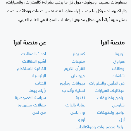
بمعلومات صحيحة وموثوقة حول كل ما يرغب بشرائه؛ كالعقارات، والسيارات،
والإلكترونيات، وكل ما يرغب بإثراء معلوماته عنه؛ من خدمات ووظائف، حيث
يمثل مزوداً رائداً في مجال محتوى الإعلانات المبوبة في العالم العربي.
منصة أقرأ
عن منصة أقرأ
تويوتا
كمبيوتر
أحدث المقالات
هواوي
منوعات
أشهر المقالات
وظائف
القرآن الكريم
اتفاقية الاستخدام
شاشات
هيونداي
الرئيسية
فن الطهي والحلويات
حيوانات وطيور
الكتاب
ميكانيك السيارات
تسلية وألعاب
رأيك يهمنا
برامج وتطبيقات
تغذية
سياسة الخصوصية
شاومي
عناية بالذات
مقالات مشهورة
برامج وتطبيقات
ون بلس
من نحن
أبل
أوبو
زراعة وخضراوات وفواكه
الطب