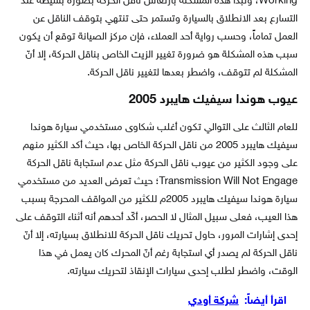
Working، وتبدأ هذه المشكلة بارتعاش ناقل الحركة بصورة بسيطة عند
التسارع بعد الانطلاق بالسيارة وتستمر حتى تنتهي بتوقف الناقل عن
العمل تماماً، وحسب رواية أحد العملاء، فإن مركز الصيانة توقع أن يكون
سبب هذه المشكلة هو ضرورة تغيير الزيت الخاص بناقل الحركة، إلا أنّ
المشكلة لم تتوقف، واضطر بعدها لتغيير ناقل الحركة.
عيوب هوندا سيفيك هايبرد 2005
للعام الثالث على التوالي تكون أغلب شكاوى مستخدمي سيارة هوندا
سيفيك هايبرد 2005 من ناقل الحركة الخاص بها، حيث أكد الكثير منهم
على وجود الكثير من عيوب ناقل الحركة مثل عدم استجابة ناقل الحركة
Transmission Will Not Engage؛ حيث تعرض العديد من مستخدمي
سيارة هوندا سيفيك هايبرد 2005م للكثير من المواقف المحرجة بسبب
هذا العيب، فعلى سبيل المثال لا الحصر، أكّد أحدهم أنه أثناء التوقف على
إحدى إشارات المرور، حاول تحريك ناقل الحركة للانطلاق بسيارته، إلا أنّ
ناقل الحركة لم يصدر أي استجابة رغم أنّ المحرك كان يعمل في هذا
الوقت، واضطر لطلب إحدى سيارات الإنقاذ لتحريك سيارته.
اقرأ أيضاً:
شركة أودي