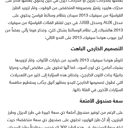
بعضها بمحرّكات بنزين أو محرّكات ديزل في حين يحتوي بعضها الآخر على
محرّك هايبرد يتميّز بمصروفه المنخفض من الوقود، وتمّ تزويد الطرز
القياسيّة من سيفيك 2013 سيدان بنظام وسائط قياسيّ يحتوي على
مدخل AUX ومدخل USB، في حين تفتقر الفئات القياسيّة من سيفيك
2013 هاتشباك إلى نظام الوسائط بشكل كليّ، ونذكر فيما يأتي بعضاً من
أبرز عيوب هوندا سيفيك 2013 على النحو التالي:
التصميم الخارجي الباهت
تتوفّر هوندا سيفيك 2013 بالعديد من خيارات الألوان، وتمّ تزويدها
بشبك أماميّ ذي لون أسود، كما أنّها تحتوي على مقابض أبواب ومرايا
جانبيّة بذات اللون الخارجيّ، وتحتاج هذه السيّارة إلى كثير من التعديلات
التي تطول تصميمها الخارجيّ لتبدو بمظهر أنيق جذّاب يستطيع منافسة
السيّارات الأخرى في الفئة ذاتها.
سعة صندوق الأمتعة
على الرغم من توفير صندوق أمتعة ذي سعة كبيرة في طرز الديزل وطرز
البنزين، إلّا أنّ طرز الهايبرد تحتوي على صندوق ذي سعة منخفضة؛ حيث
تبلغ سعة الصندوق في هذه الطرز 302 لتر فحسب مقارنةً بطرز السيدان