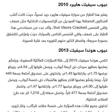
عيوب سيفيك هايبرد 2010
يعتبر هذا الطراز من سيارة سيفيك هايبرد جيد نسبياً، حيث كانت أغلب
الشكاوى المتعلقة بهذا الموديل عن الإكسسوارت الداخلية مثل ضعف
واقي الشمس Sun Visors Cracked، وأكد عدد من مستخدمي هذا
الطراز على ضعف واقي الشمس الخاص بالسيارة، حيث يتعرّض للتشقق
بصورة سريعة، واضطر الكثير منهم لتغييره بعد فترة قصيرة.
عيوب هوندا سيفيك 2013
تنتمي هوندا سيفيك 2013 إلى فئة السيّارات العائليّة الصغيرة، ويتمتّع
بعضها بمظهر سيدان ذي أربعة أبواب، ويصل طولها إلى 4.54م، ويبلغ
عرضها 1.75م، وارتفاعها 1.43م، وتحتوي على صندوق أمتعة بسعة 440
لتراً، بينما يتمتّع بعضها الآخر بمظهر هاتشباك ذي خمسة أبواب، ويصل
طولها إلى 4.30م، ويبلغ عرضها 1.77م، وارتفاعها 1.47م، وتضمّ
صندوق أمتعة بسعة 477 لتراً، وتصل سعته إلى 1,210 لتر عند طيّ
المقاعد الخلفيّة.
تحتوي جميع فئات هذه السيّارة على خمسة مقاعد للركّاب، وتمّ تزويد