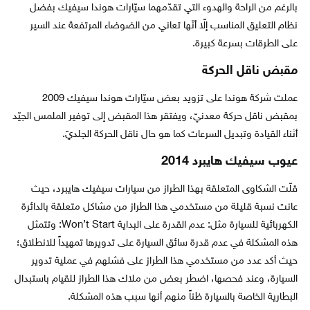
بالرغم من الراحة والهدوء التي تقدّمهما سيّارات هوندا سيفيك بفضل
نظام التعليق المناسب إلّا أنّها تعاني من الضوضاء المرتفعة عند السير
على الطرقات بسرعة كبيرة.
مقبض ناقل الحركة
عملت شركة هوندا على تزويد بعض سيّارات هوندا سيفيك 2009
بمقبض ناقل حركة معدنيّ، ويفتقر هذا المقبض إلى توفير الملمس الجيّد
أثناء القيادة وتبديل السرعات كما هو حال ناقل الحركة الجلديّ.
عيوب سيفيك هايبرد 2014
قلّت الشكاوى المتعلقة بهذا الطراز من سيارات سيفيك هايبرد، حيث
عانت نسبة قليلة من مستخدمي هذا الطراز من مشاكل متعلقة بالدائرة
الكهربائية للسيارة مثل: عدم القدرة على البداية Won’t Start: وتتمثل
هذه المشكلة في عدم قدرة سائق السيارة على تدويرها تمهيداً للانطلاق؛
حيث أكد عدد من مستخدمي هذا الطراز على فشلهم في عملية تدوير
السيارة، وعند فحصها، اضطر بعض من ملاك هذا الطراز للقيام باستبدال
البطارية الخاصة بالسيارة ظناً منهم أنها سبب هذه المشكلة.