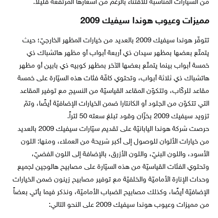
من السيّارات المناسبة للاقتناء بالرغم من أسعارها المرتفعة قليلاً.
مميزات وعيوب هوندا سيفيك 2009
تتوفّر هوندا سيفيك 2009 بالعديد من خيارات المظهر الخارجيّ؛ حيث
يتمتّع بعضها بمظهر سيدان ذي أربعة أبواب أو مظهر هاتشباك ذي
خمسة أبواب بينما يتمتّع بعضها الآخر بمظهر كوبيه ذي بابين أو مظهر
هاتشباك ذي ثلاثة أبواب، وتحتوي كافّة فئات هذه السيّارة على خمسة
مقاعد للركّاب، وتتكوّن المقاعد القياسيّة من النسيج مع توفير المقاعد
التي تتكوّن من الجلود أو الكانتارا ضمن الخيارات الإضافيّة أيضًا، وتمّ
تزويد سيفيك 2009 بخزّان وقود تبلغ سعته 50 لتراً.
حرصت شركة هوندا اليابانيّة على تقديم سيّارات سيفيك 2009 بالعديد
من خيارات الألوان للوصول إلى أكبر شريحة من العملاء، ومنها: اللون
الأسود، واللون البنيّ، واللون الأزرق، بالإضافة إلى اللون الفضيّ،
وتحتوي الفئات القياسيّة من هذه السيّارة على مصابيح هالوجين لجميع
وحدات الإنارة الأماميّة والخلفيّة مع توفير مصابيح زينون ضمن الخيارات
الإضافيّة أيضًا، وكذلك مصابيح الضباب الأماميّة، ونذكر فيما يأتي بعضاً
من مميزات وعيوب هوندا سيفيك 2009 على النحو التالي: