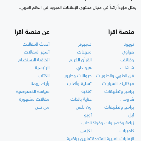
يمثل مزوداً رائداً في مجال محتوى الإعلانات المبوبة في العالم العربي.
منصة أقرأ
عن منصة أقرأ
تويوتا
كمبيوتر
أحدث المقالات
هواوي
منوعات
أشهر المقالات
وظائف
القرآن الكريم
اتفاقية الاستخدام
شاشات
هيونداي
الرئيسية
فن الطهي والحلويات
حيوانات وطيور
الكتاب
ميكانيك السيارات
تسلية وألعاب
رأيك يهمنا
برامج وتطبيقات
تغذية
سياسة الخصوصية
شاومي
عناية بالذات
مقالات مشهورة
برامج وتطبيقات
ون بلس
من نحن
أبل
أوبو
زراعة وخضراوات وفواكه
الطب
كاميرات
لكزس
الإمارات العربية المتحدة
تمارين رياضية