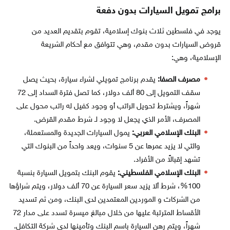
برامج تمويل السيارات بدون دفعة
يوجد في فلسطين ثلاث بنوك إسلامية، تقوم بتقديم العديد من
قروض السيارات بدون مقدم، وهي تتوافق مع أحكام الشريعة
الإسلامية، وهي:
مصرف الصفا:
يقدم برنامج تمويلي لشراء سيارة، بحيث يصل
سقف التمويل إلى 80 ألف دولار، كما تصل فترة السداد إلى 72
شهراً، ويشترط تحويل الراتب أو وجود كفيل له راتب محول على
المصرف، الأمر الذي يجعل لا وجود لـ شرط مقدم القرض.
البنك الإسلامي العربي:
يمول السيارات الجديدة والمستعملة،
والتي لا يزيد عمرها عن 5 سنوات، ويعد واحداً من البنوك التي
تشهد إقبالاً من الأفراد.
البنك الإسلامي الفلسطيني:
يقوم البنك بتمويل السيارة بنسبة
100%، شرط ألا يزيد سعر السيارة عن 70 ألف دولار، ويتم شراؤها
من الشركات و الموردين المعتمدين لدى البنك، ومن ثم تسديد
الأقساط المترتبة عليها من خلال مبالغ ميسرة تسدد على مدار 72
شهراً، ويتم رهن السيارة باسم البنك وتأمينها لدى شركة التكافل.