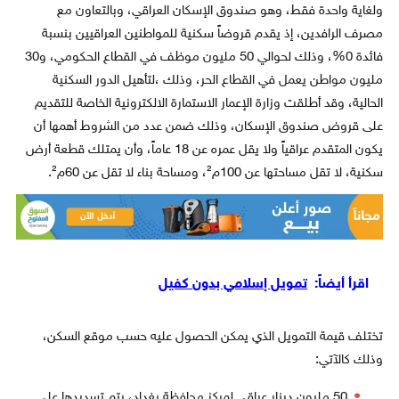
ولغاية واحدة فقط، وهو صندوق الإسكان العراقي، وبالتعاون مع
مصرف الرافدين، إذ يقدم قروضاً سكنية للمواطنين العراقيين بنسبة
فائدة 0%، وذلك لحوالي 50 مليون موظف في القطاع الحكومي، و30
مليون مواطن يعمل في القطاع الحر، وذلك ،لتأهيل الدور السكنية
الحالية، وقد أطلقت وزارة الإعمار الاستمارة الالكترونية الخاصة للتقديم
على قروض صندوق الإسكان، وذلك ضمن عدد من الشروط أهمها أن
يكون المتقدم عراقياً ولا يقل عمره عن 18 عاماً، وأن يمتلك قطعة أرض
سكنية، لا تقل مساحتها عن 100م²، ومساحة بناء لا تقل عن 60م².
اقرأ أيضاً:
تمويل إسلامي بدون كفيل
تختلف قيمة التمويل الذي يمكن الحصول عليه حسب موقع السكن،
وذلك كالآتي:
50 مليون دينار عراقي لمركز محافظة بغداد، يتم تسديدها على