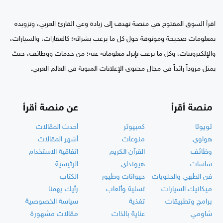
اقرأ السوق المفتوح هي منصة تهدف إلى زيادة وعي القارئ العربي، وتزويده
بمعلومات صحيحة وموثوقة حول كل ما يرغب بشرائه؛ كالعقارات، والسيارات،
والإلكترونيات، وكل ما يرغب بإثراء معلوماته عنه؛ من خدمات ووظائف، حيث
يمثل مزوداً رائداً في مجال محتوى الإعلانات المبوبة في العالم العربي.
منصة أقرأ
عن منصة أقرأ
تويوتا
كمبيوتر
أحدث المقالات
هواوي
منوعات
أشهر المقالات
وظائف
القرآن الكريم
اتفاقية الاستخدام
شاشات
هيونداي
الرئيسية
فن الطهي والحلويات
حيوانات وطيور
الكتاب
ميكانيك السيارات
تسلية وألعاب
رأيك يهمنا
برامج وتطبيقات
تغذية
سياسة الخصوصية
شاومي
عناية بالذات
مقالات مشهورة