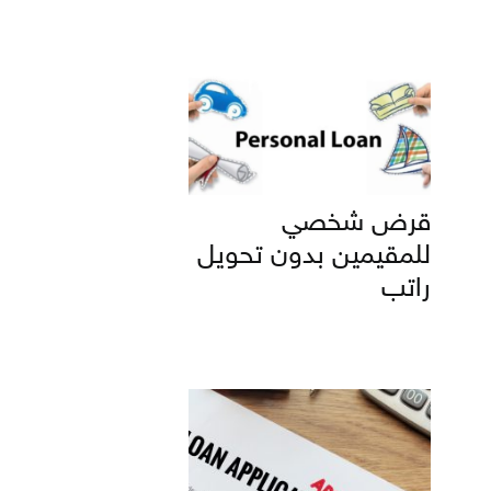
قرض شخصي
للمقيمين بدون تحويل
راتب