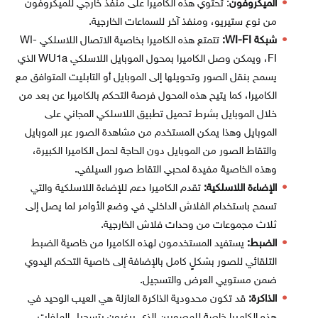
الميكروفون
: تحتوي هذه الكاميرا على منفذ خارجي للميكروفون
من نوع ستيريو، ومنفذ آخر للسماعات الخارجية.
شبكة WI-FI:
تتمتع هذه الكاميرا بخاصية الاتصال اللاسلكي WI-
FI، ويمكن وصل الكاميرا بمحول الموبايل اللاسلكي WU1a الذي
يسمح بنقل الصور وتحويلها إلى الموبايل أو التابليت المتوافق مع
الكاميرا، كما يتيح هذه المحول فرصة التحكم بالكاميرا عن بعد من
خلال الموبايل بشرط تحميل تطبيق اللاسلكي المجاني على
الموبايل وهذا يمكن المستخدم من مشاهدة الصور عبر الموبايل
والتقاط الصور من الموبايل دون الحاجة لحمل الكاميرا الكبيرة،
وهذه الخاصية مفيدة لمحبي التقاط صور السيلفي.
الإضاءة اللاسلكية:
تقدم الكاميرا دعم للإضاءة اللاسلكية والتي
تسمح باستخدام الفلاش الداخلي في وضع الأوامر لما يصل إلى
ثلاث مجموعات من وحدات فلاش الخارجية.
الضبط:
يستفيد المستخدمون لهذه الكاميرا من خاصية الضبط
التلقائي للصور بشكلٍ كامل بالإضافة إلى خاصية التحكم اليدوي
ضمن مستويي العرض والتسجيل.
الذاكرة:
قد تكون محدودية الذاكرة العازلة هي العيب الوحيد في
هذه الكاميرا خاصة للمصورين الذي يرغبون بتسجيل الملفات