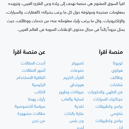
اقرأ السوق المفتوح هي منصة تهدف إلى زيادة وعي القارئ العربي، وتزويده
بمعلومات صحيحة وموثوقة حول كل ما يرغب بشرائه؛ كالعقارات، والسيارات،
والإلكترونيات، وكل ما يرغب بإثراء معلوماته عنه؛ من خدمات ووظائف، حيث
يمثل مزوداً رائداً في مجال محتوى الإعلانات المبوبة في العالم العربي.
منصة أقرأ
عن منصة أقرأ
تويوتا
كمبيوتر
أحدث المقالات
هواوي
منوعات
أشهر المقالات
وظائف
القرآن الكريم
اتفاقية الاستخدام
شاشات
هيونداي
الرئيسية
فن الطهي والحلويات
حيوانات وطيور
الكتاب
ميكانيك السيارات
تسلية وألعاب
رأيك يهمنا
برامج وتطبيقات
تغذية
سياسة الخصوصية
شاومي
عناية بالذات
مقالات مشهورة
برامج وتطبيقات
ون بلس
من نحن
أبل
أوبو