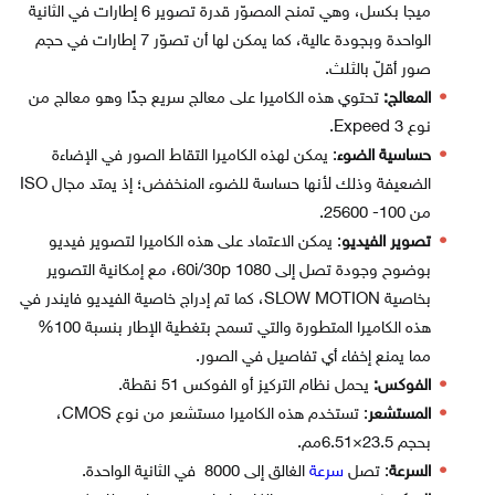
ميجا بكسل، وهي تمنح المصوّر قدرة تصوير 6 إطارات في الثانية
الواحدة وبجودة عالية، كما يمكن لها أن تصوّر 7 إطارات في حجم
صور أقلّ بالثلث.
المعالج:
تحتوي هذه الكاميرا على معالج سريع جدًا وهو معالج من
نوع Expeed 3.
حساسية الضوء
: يمكن لهذه الكاميرا التقاط الصور في الإضاءة
الضعيفة وذلك لأنها حساسة للضوء المنخفض؛ إذ يمتد مجال ISO
من 100- 25600.
تصوير الفيديو
: يمكن الاعتماد على هذه الكاميرا لتصوير فيديو
بوضوح وجودة تصل إلى 1080 60i/30p، مع إمكانية التصوير
بخاصية SLOW MOTION، كما تم إدراج خاصية الفيديو فايندر في
هذه الكاميرا المتطورة والتي تسمح بتغطية الإطار بنسبة 100%
مما يمنع إخفاء أي تفاصيل في الصور.
الفوكس:
يحمل نظام التركيز أو الفوكس 51 نقطة.
المستشعر
: تستخدم هذه الكاميرا مستشعر من نوع CMOS،
بحجم 23.5×6.51مم.
السرعة
: تصل
سرعة
الغالق إلى 8000 في الثانية الواحدة.