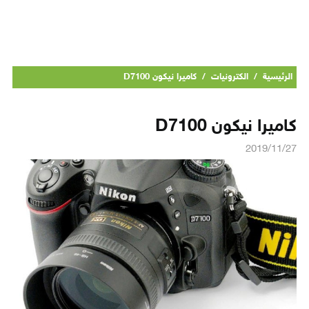
الرئيسية
/
الكترونيات
/
كاميرا نيكون D7100
كاميرا نيكون D7100
2019/11/27