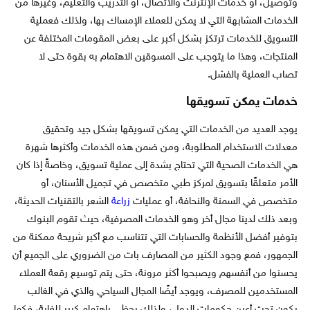
وتوصيل، أو خدمات الإنترنت والاتصال، أو التدريب والتعليم، وغيرها من
الخدمات المشابهة التي لا يمكن للعملاء الإمساك بها، ولذلك فعملية
التسويق للخدمات ترتكز بشكل أكبر على بعض المقومات المختلفة عن
المنتجات، وهذا ما يتوجب على المسوقين الاهتمام به بقوة حتى لا
تصاب العملية بالفشل.
خدمات يمكن تسويقها
يوجد العديد من الخدمات التي يمكن تسويقها بشكل جيد وتحقيق
معدلات الاستخدام المطلوبة، ومن ضمن هذه الخدمات وأكثرها شهرة
هي الخدمات الصحية التي تحتاج بشدة إلى عملية تسويق، وخاصةً إذا كان
الأمر متعلقًا بتسويق لمركز طبي متخصص في تجميل الأسنان، أو
متخصص في السمنة والنحافة، أو عمليات
زراعة
الشعر بالتقنيات الحديثة،
وبعد ذلك لدينا مجال أخر وهو الخدمات المصرفية، حيث تقوم البنوك
بتوفير أفضل الأنظمة والحسابات التي تتناسب مع أكبر شريحة ممكنة من
الجمهور، فمع وجود الكثير من المصارف بات من الضروري على الجميع أن
يحسنوا من أنفسهم ويصبحوا أكثر مرونة، حتى يتم توسيع رقعة العملاء
المستخدمين للمصرف، ويوجد أيضًا المجال السياحي والذي في الغالب
يكون تحت أعين حكومات الدول، ولذلك يحظى باهتمام كبير للغاية، فكما