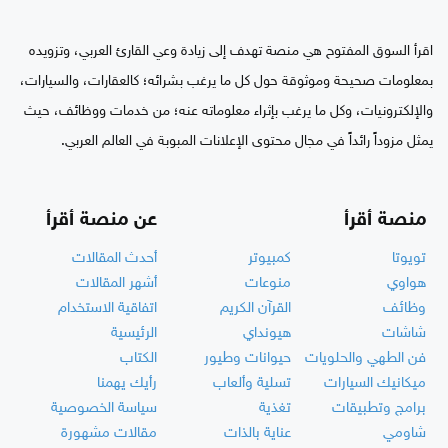
اقرأ السوق المفتوح هي منصة تهدف إلى زيادة وعي القارئ العربي، وتزويده
بمعلومات صحيحة وموثوقة حول كل ما يرغب بشرائه؛ كالعقارات، والسيارات،
والإلكترونيات، وكل ما يرغب بإثراء معلوماته عنه؛ من خدمات ووظائف، حيث
يمثل مزوداً رائداً في مجال محتوى الإعلانات المبوبة في العالم العربي.
منصة أقرأ
عن منصة أقرأ
تويوتا
كمبيوتر
أحدث المقالات
هواوي
منوعات
أشهر المقالات
وظائف
القرآن الكريم
اتفاقية الاستخدام
شاشات
هيونداي
الرئيسية
فن الطهي والحلويات
حيوانات وطيور
الكتاب
ميكانيك السيارات
تسلية وألعاب
رأيك يهمنا
برامج وتطبيقات
تغذية
سياسة الخصوصية
شاومي
عناية بالذات
مقالات مشهورة