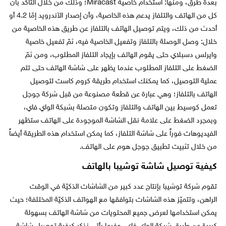
بعدة طرق، ومنها: استخدام خاصية Miracast؛ وذلك من خلال التأكد بأن
كل من الهاتف والتلفاز يدعم هذه الخاصية، وأن إصدار الآندرويد إمّا 4.2 أو
أحدث من ذلك، ويتم توصيل الهاتف بالتلفاز عن طريق هذه الخاصية من
خلال: وصل الوصلة بالتلفاز وتفعيل الخاصية فيه، ثمّ تفعيل خاصية
وايرلس دسبلاي حتى يقوم الهاتف بإيجاد التلفاز المطلوب، ومن ثمّ
الضغط على التلفاز المطلوب عندما يظهر على شاشة الهاتف حتى تتم
عملية التوصيل، كما يمكنك استخدام طريقة كروم كاست لتوصيل
الهاتف بالتلفاز؛ وهي عبارة عن قطعة مصنوعة من قبل شركة جوجل
تعمل كوسيط بين الهاتف والتلفاز وتكون متصلة بشبكة الواي فاي،
وبمجرد الضغط على علامة نقل الشاشة الموجودة على الهاتف ستظهر
الفيديوهات فوراً على شاشة التلفاز، كما يمكن استخدام هذه الطريقة أيضاً
من خلال تثبيت تطبيق جوجل هوم على الهاتف.
كيفية توصيل شاشة توشيبا بالهاتف
تقوم شركة توشيبا بإنتاج عدد كبير من الشاشات الذكيّة في الوقت
الراهن، وتتميّز هذه الشاشات بتوافقها مع الهواتف الذكيّة المختلفة؛ حيث
يمكن استخدامها لعرض جميع المحتويات من شاشة الهاتف بسهولة