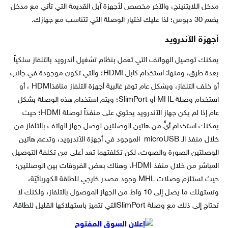
مدخل اللايتنينج، والآخر مخصص لأجهزة آبل القديمة التي تأتي مع مدخل
يضم 30 دبوس؛ لذا عليك اختيار الوصلة التي تتناسب مع جهازك.
أجهزة الآندرويد
يمكنك توصيل الهواتف التي تعمل بنظام تشغيل أندرويد بالتلفاز سلكياً
بعدة طرق، ومنها: استخدام كابل HDMI؛ والتي تكون موجودة في جانب
أو خلف التلفاز، وبشكل عام توفر غالبية أجهزة التلفاز منافذHDMI ، أو
استخدام وصلة MHL أو SlimPort؛ ويتم استخدام هذه الوصلة بشكل
عام إذا لم يكن جهاز الآندرويد يحتوي على منفذاً لوصلة HDMI؛ حيث
يمكنك استخدام أيٍّ من هاتين الوصلتين لوصل جهاز الهاتف بالتلفاز من
خلال منفذ الـ microUSB الموجود في أجهزة الآندرويد، وتدعم هاتين
الوصلتين الصورة والصوت، لكن تكلفتهما تعد أعلى من تكلفة التوصيل
المباشر من خلال منفذ HDMI، وهناك بعض الفروقات بين الوصلتين؛
حيث تستلزم وصلات MHL وجود مصدر خارجي للطاقة الكهربائيّة،
وتستهلك ما يصل إلى 10 واط من الجهاز الموصول بالتلفاز، ولكنك لا
تحتاج إلى ذلك مع وصلة SlimPortالتي تتميز باستهلاكها القليل للطاقة.