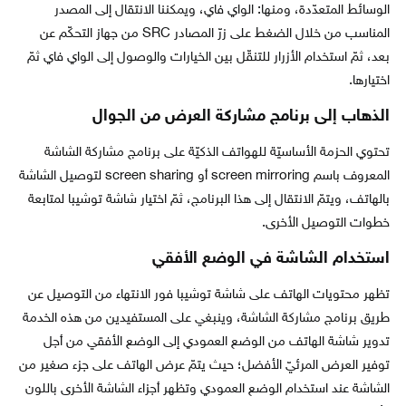
الوسائط المتعدّدة، ومنها: الواي فاي، ويمكننا الانتقال إلى المصدر
المناسب من خلال الضغط على زرّ المصادر SRC من جهاز التحكّم عن
بعد، ثمّ استخدام الأزرار للتنقّل بين الخيارات والوصول إلى الواي فاي ثمّ
اختيارها.
الذهاب إلى برنامج مشاركة العرض من الجوال
تحتوي الحزمة الأساسيّة للهواتف الذكيّة على برنامج مشاركة الشاشة
المعروف باسم screen mirroring أو screen sharing لتوصيل الشاشة
بالهاتف، ويتمّ الانتقال إلى هذا البرنامج، ثمّ اختيار شاشة توشيبا لمتابعة
خطوات التوصيل الأخرى.
استخدام الشاشة في الوضع الأفقي
تظهر محتويات الهاتف على شاشة توشيبا فور الانتهاء من التوصيل عن
طريق برنامج مشاركة الشاشة، وينبغي على المستفيدين من هذه الخدمة
تدوير شاشة الهاتف من الوضع العمودي إلى الوضع الأفقي من أجل
توفير العرض المرئيّ الأفضل؛ حيث يتمّ عرض الهاتف على جزء صغير من
الشاشة عند استخدام الوضع العمودي وتظهر أجزاء الشاشة الأخرى باللون