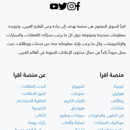
اقرأ السوق المفتوح هي منصة تهدف إلى زيادة وعي القارئ العربي، وتزويده
بمعلومات صحيحة وموثوقة حول كل ما يرغب بشرائه؛ كالعقارات، والسيارات،
والإلكترونيات، وكل ما يرغب بإثراء معلوماته عنه؛ من خدمات ووظائف، حيث
يمثل مزوداً رائداً في مجال محتوى الإعلانات المبوبة في العالم العربي.
منصة أقرأ
عن منصة أقرأ
تويوتا
كمبيوتر
أحدث المقالات
هواوي
منوعات
أشهر المقالات
وظائف
القرآن الكريم
اتفاقية الاستخدام
شاشات
هيونداي
الرئيسية
فن الطهي والحلويات
حيوانات وطيور
الكتاب
ميكانيك السيارات
تسلية وألعاب
رأيك يهمنا