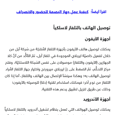
اقرأ أيضاً:
كيفية عمل جهاز البصمة للحضور والانصراف
توصيل الهاتف بالتلفاز لاسلكياً
أجهزة الآيفون
يمكنك توصيل هاتف الآيفون بأجهزة التلفاز المُنتجَة من شركة آبل من
خلال تفعيل خاصيّة ايربلاي الموجودة في تلفاز آبل، ثمّ التأكُّد من أنَّ كلا
الجهازين (الآيفون والتلفاز) موصولان على نفس الشبكة اللاسلكيّة، وفتح
مركز التحكُّم، ثمّ الضغط على زرّ ايربلاي ميرورنج واختيار جهاز التلفاز المُراد
توصيل الهاتف به؛ وهكذا سينشأ الإتصال بين الهاتف والتلفاز، أما إذا كان
التلفاز من نوع آخر؛ فيمكنك استخدام تقنية (دلنا) لتوصيله بالآيفون؛
وذلك عن طريق تنزيل تطبيق يدعم هذه التقنية.
أجهزة الآندرويد
يمكنك توصيل الهواتف التي تعمل بنظام تشغيل أندرويد بالتلفاز لاسلكياً