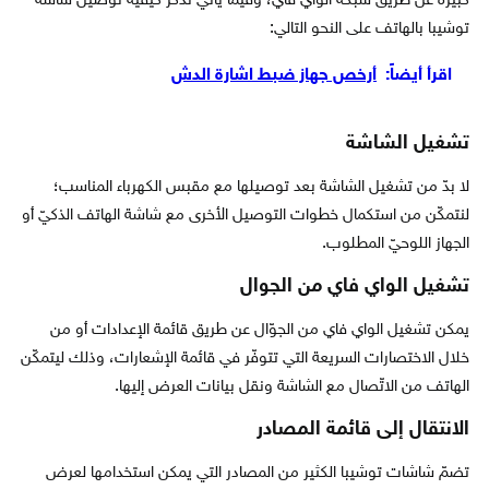
كبيرة عن طريق شبكة الواي فاي، وفيما يأتي نذكر كيفية توصيل شاشة
توشيبا بالهاتف على النحو التالي:
اقرأ أيضاً:
أرخص جهاز ضبط اشارة الدش
تشغيل الشاشة
لا بدّ من تشغيل الشاشة بعد توصيلها مع مقبس الكهرباء المناسب؛
لنتمكّن من استكمال خطوات التوصيل الأخرى مع شاشة الهاتف الذكيّ أو
الجهاز اللوحيّ المطلوب.
تشغيل الواي فاي من الجوال
يمكن تشغيل الواي فاي من الجوّال عن طريق قائمة الإعدادات أو من
خلال الاختصارات السريعة التي تتوفّر في قائمة الإشعارات، وذلك ليتمكّن
الهاتف من الاتّصال مع الشاشة ونقل بيانات العرض إليها.
الانتقال إلى قائمة المصادر
تضمّ شاشات توشيبا الكثير من المصادر التي يمكن استخدامها لعرض