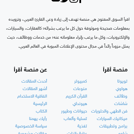
اقرأ السوق المفتوح هي منصة تهدف إلى زيادة وعي القارئ العربي، وتزويده
بمعلومات صحيحة وموثوقة حول كل ما يرغب بشرائه؛ كالعقارات، والسيارات،
والإلكترونيات، وكل ما يرغب بإثراء معلوماته عنه؛ من خدمات ووظائف، حيث
يمثل مزوداً رائداً في مجال محتوى الإعلانات المبوبة في العالم العربي.
منصة أقرأ
عن منصة أقرأ
تويوتا
كمبيوتر
أحدث المقالات
هواوي
منوعات
أشهر المقالات
وظائف
القرآن الكريم
اتفاقية الاستخدام
شاشات
هيونداي
الرئيسية
فن الطهي والحلويات
حيوانات وطيور
الكتاب
ميكانيك السيارات
تسلية وألعاب
رأيك يهمنا
برامج وتطبيقات
تغذية
سياسة الخصوصية
شاومي
عناية بالذات
مقالات مشهورة