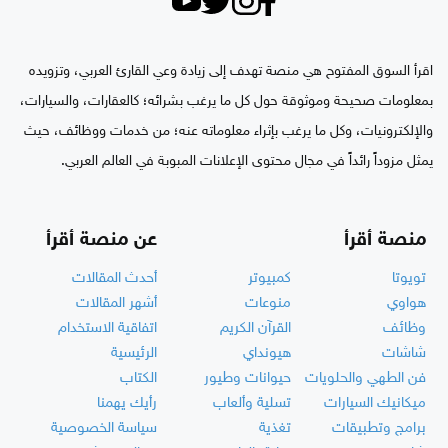
اقرأ السوق المفتوح هي منصة تهدف إلى زيادة وعي القارئ العربي، وتزويده
بمعلومات صحيحة وموثوقة حول كل ما يرغب بشرائه؛ كالعقارات، والسيارات،
والإلكترونيات، وكل ما يرغب بإثراء معلوماته عنه؛ من خدمات ووظائف، حيث
يمثل مزوداً رائداً في مجال محتوى الإعلانات المبوبة في العالم العربي.
منصة أقرأ
عن منصة أقرأ
تويوتا
كمبيوتر
أحدث المقالات
هواوي
منوعات
أشهر المقالات
وظائف
القرآن الكريم
اتفاقية الاستخدام
شاشات
هيونداي
الرئيسية
فن الطهي والحلويات
حيوانات وطيور
الكتاب
ميكانيك السيارات
تسلية وألعاب
رأيك يهمنا
برامج وتطبيقات
تغذية
سياسة الخصوصية