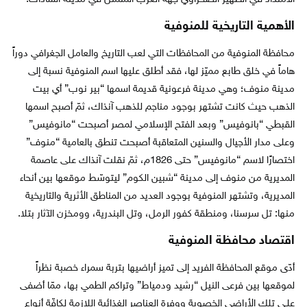
الأهمية التاريخية للمنوفية
محافظة المنوفية من المحافظات التي لعب التاريخ والعامل الجغرافي دوراً
هاماً في خلق طابع مميّز لها، فقد أطلق عليها اسم المنوفية نسبة إلى
مدينة منوف؛ وهي مدينة فرعونية قديمة اسمها “بير نوب” أي بيت
الذهب حيث كانت تشتهر بوجود مناجم للذهب آنذاك، ثمّ أصبح اسمها
القبطي “بانوفيس” وبعد الفتح الإسلامي لمصر أصبحت “مانوفيس”
وعلى مدار الأجيال والسنين المتعاقبة أصبحت تنطق بالعامية “منوف”
اختصارًا لاسم “مانوفيس” حتى 1826م، ثمّ نقلت آنذاك على عاصمة
المديرية من منوف إلى مدينة “شبين الكوم” ليتوسّط موقعها بين أنحاء
المديرية، وتشتهر المنوفية بوجود العديد من المناطق الأثرية والتاريخية
منها: تل سرسنا، ومنطقة كفور الرمل، وتل البندرية، وومخزن الآثار بتلا.
اقتصاد محافظة المنوفية
أدّى موقع المحافظة الفريد إلى تميز أراضيها بتربة سمراء خصبة نظراً
لموقعها بين فرعى النيل “رشيد ودمياط” وتراكم الطمي بها، ممّا أضفى
علـى تلك الأراضي الخصوبة ووفرة العناصر الغذائية اللازمة لكافّة أنواع