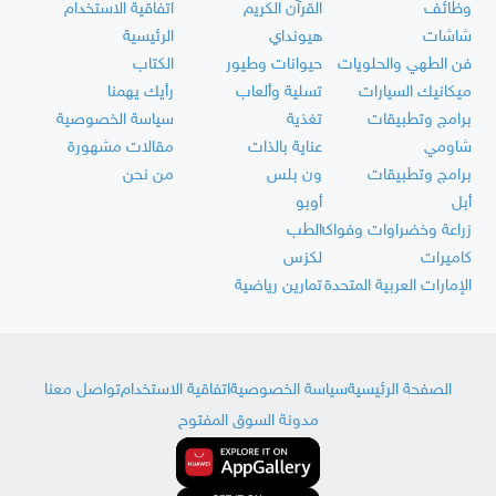
وظائف
القرآن الكريم
اتفاقية الاستخدام
شاشات
هيونداي
الرئيسية
فن الطهي والحلويات
حيوانات وطيور
الكتاب
ميكانيك السيارات
تسلية وألعاب
رأيك يهمنا
برامج وتطبيقات
تغذية
سياسة الخصوصية
شاومي
عناية بالذات
مقالات مشهورة
برامج وتطبيقات
ون بلس
من نحن
أبل
أوبو
زراعة وخضراوات وفواكه
الطب
كاميرات
لكزس
الإمارات العربية المتحدة
تمارين رياضية
الصفحة الرئيسية
سياسة الخصوصية
اتفاقية الاستخدام
تواصل معنا
مدونة السوق المفتوح