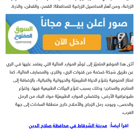
الزراعة، ومن أهمّ المحاصيل الزراعية للمحافظة: القمح، والقطن، والذرة.
أدّى هذا الموقع المتميّز إلى توفّر الموارد المائية التي يعتمد عليها فـي الري
عن طريق شبكة ضخمة من قنوات الري، والترع، والمصارف المائية، كما
تمتاز المنوفية بتنوّع الحياة الطبيعيّة والحيوانية والنباتية، بالإضافة إلى
المناجم والمحاجر؛ وذلك بسبب تنوّع البيئات الطبيعية فيها، وتنوّع
طبوغرافية الأرض، وتتضمّن الموارد الطبيعيّة مواد البناء من الرمل
والحصى، ويوجد رمل الزجاج والأملاح خارج منطقة السادات إلى جهة
الغرب.
اقرأ أيضاً:
مدينة الشرقاط في محافظة صلاح الدين