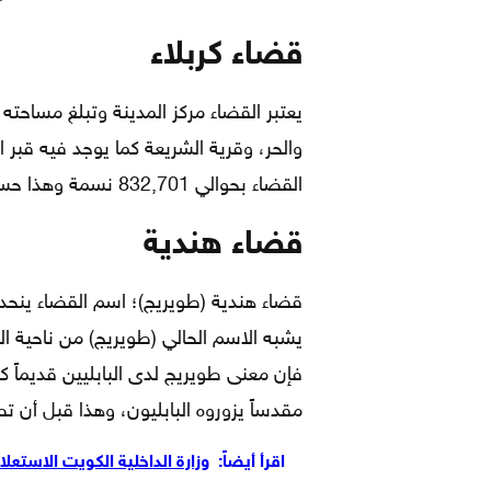
قضاء كربلاء
والحر، وقرية الشريعة كما يوجد فيه قبر ا
القضاء بحوالي 832,701 نسمة وهذا حسب احصائيات عام 2008م.
قضاء هندية
قضاء هندية (طويريج)؛ اسم القضاء ينحدر
يشبه الاسم الحالي (طويريج) من ناحية الل
فإن معنى طويريج لدى البابليين قديماً كا
مقدساً يزوروه البابليون، وهذا قبل أن تص
اقرأ أيضاً:
وزارة الداخلية الكويت الاستعل