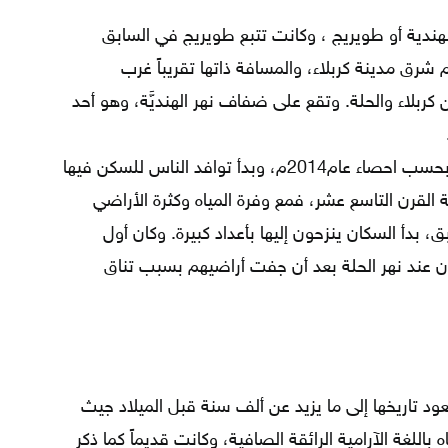
هندية أو طويريج ، وكانت تتبع طويريج في السابق
فظة بابل، وتبعد جغرافياً حوالي 25كم شرق مدينة كربلاء، والمسافة ذاتها تقريباً غرب
ين كربلاء والحلة. وتقع على ضفاف نهر الهنديَّة، وهو أحد
يبلغ عدد سكانها حوالي 115 الف نسمة بحسب احصاء عام2014م، وبدأ توافد الناس للسكن فيها
ية القرن التاسع عشر، فمع وفرة المياه وكثرة الأراضي
، بدأ السكان ينزحون إليها بأعداد كبيرة. وكان أول
ن عند نهر الحلة بعد أن جفت أراضيهم بسبب تناق
عود تاريخها إلى ما يزيد عن ألف سنة قبل الميلاد جيث
للغة الآرامية الرائقة الصافية، وكانت قديماً كما ذكر