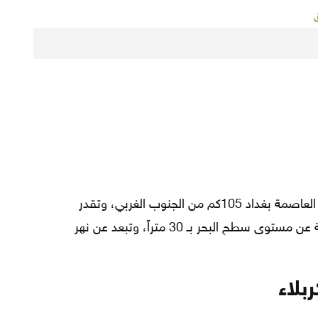
ق
في العراق وتبعد عن العاصمة بغداد 105كم من الجنوب الغربي، وتقدر
مساحاها بـ 52856كم²، وترتفع المحافظة عن مستوى سطح البحر بـ 30 متراً، وتبعد عن نهر
بلاء