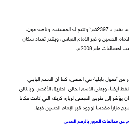
يعتبر القضاء مركز المدينة وتبلغ مساحته ما يقدر بـ 2397كم² وتتبع له الحسينية، وناحية عون،
لامام الحسين و قبر الامام العباس، ويقدر تعداد سكان
 من أصول بابلية في المعنى، كما أن الاسم البابلي
فظ أيضاً، ويعني الاسم الحالي الطريق الأقصر، وبالتالي
ن يؤشر إلى طريق المبتغى لزيارة كربلاء التي كانت مكانا
بح مزاراً مقدساً لوجود قبر الإمام الحسين فيها.
ام عن مخالفات المرور بالرقم المدني