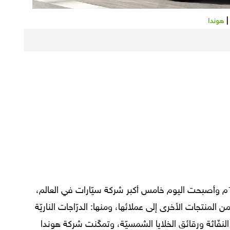
هوندا
تمّ تأسيس شركة هوندا موتور عام 1948م وأصبحت اليوم خامس أكبر شركة سيّارات في العالم،
المنتجات الأخرى إلى عملائها، ومنها: الدرّاجات الناريّة
النفّاثة ورقائق الخلايا الشمسيّة، وتمكّنت شركة هوندا