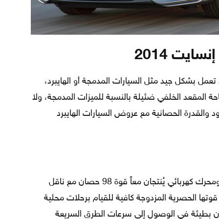
ايت 2014
ف إن سيارة هوندا إنسايت 2014 لا تعمل بشكل جيد مثل السيارات المدمجة أو الهايبرد،
حة المقعد الخلفي ضئيلة بالنسبة للميزات المدمجة، ولا
 والقدرة الحصانية مع عروض السيارات الهايبرد
تحتوي إنسايت على محرك أربعة سلندر ومحرك كهربائي يُنتجان معاً قوة 98 حصان مع ناقل
ن قوتها الحصرية المزدوجة كافية للقيام برحلات محلية
ون بطيئة في الوصول إلى سرعات الطرق السريعة