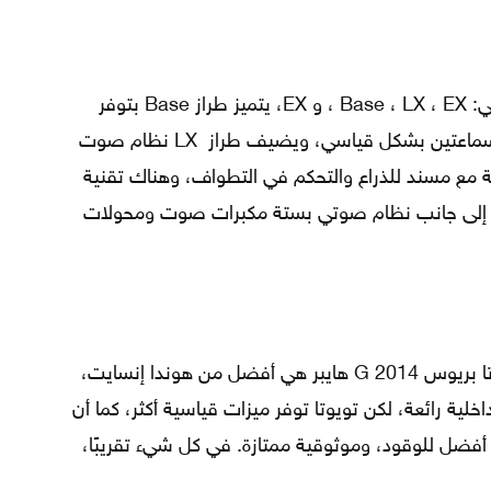
تتمتع هوندا انسايت 2014 بأربعة طُرز هي: Base ، LX ، EX ، و EX، يتميز طراز Base بتوفر
تحكمًا تلقائيًا في المناخ ونظامًا صوتيًا بسماعتين بشكل قياسي، ويضيف طراز LX نظام صوت
 مع مسند للذراع والتحكم في التطواف، وهناك تقنية
Bluetoo في طراز هوندا إنسايت EX، إلى جانب نظام صوتي بستة مكبرات صوت ومحولات
: تعتبر سيارة تويوتا بريوس G 2014 هايبر هي أفضل من هوندا إنسايت،
داخلية رائعة، لكن تويوتا توفر ميزات قياسية أكثر، كما أن
 أفضل للوقود، وموثوقية ممتازة. في كل شيء تقريبًا،