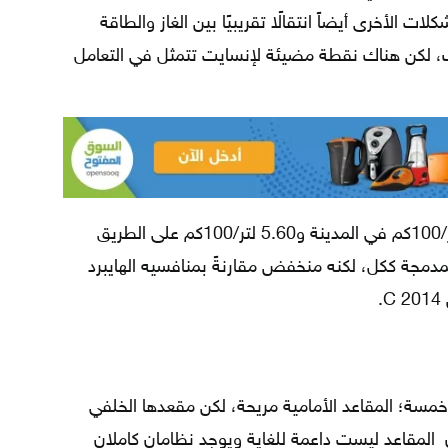
 الأخرى أيضاً انتقالًا تقريبيًا بين الغاز والطاقة
ك، لكن هناك نقطة مضيئة لإنسايت تتمثل في التعامل
لدى إنسايت تصنيف EPA يبلغ 5.88 لتر/100كم في المدينة و5.60 لتر/100كم على الطريق
لمدمجة ككل، لكنه منخفض مقارنةً بمنافسيه الهايبرد
 على مقاعد خمسة؛ المقاعد الأمامية مريحة، لكن مقعدها الخلفي
 المقاعد ليست داعمة للغاية ويوجد نظامان كاملان