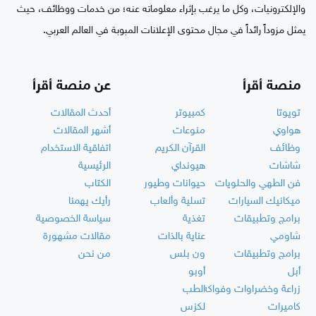
والإلكترونيات، وكل ما يرغب بإثراء معلوماته عنه؛ من خدمات ووظائف، حيث
يمثل مزوداً رائداً في مجال محتوى الإعلانات المبوبة في العالم العربي.
منصة أقرأ
عن منصة أقرأ
تويوتا
كمبيوتر
أحدث المقالات
هواوي
منوعات
أشهر المقالات
وظائف
القرآن الكريم
اتفاقية الاستخدام
شاشات
هيونداي
الرئيسية
فن الطهي والحلويات
حيوانات وطيور
الكتاب
ميكانيك السيارات
تسلية وألعاب
رأيك يهمنا
برامج وتطبيقات
تغذية
سياسة الخصوصية
شاومي
عناية بالذات
مقالات مشهورة
برامج وتطبيقات
ون بلس
من نحن
أبل
أوبو
زراعة وخضراوات وفواكه
الطب
كاميرات
لكزس