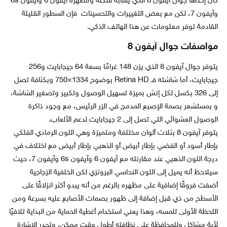
كان إحداها جوال آيفون 8 الذي يشابه شكله ومظهره آيفون 6 وآيفون 6s
وآيفون 7، لكن مع بعض التغييرات والتحسينات فإن السطور القليلة
القادمة توفر معلومات عن هذا الهاتف الذكي.
مواصفات جوال آيفون 8
يتوفر جوال آيفون 8 الذي يزن 148 غرامًا بسعة 64 جيجابايت و256
جيجابايت، أما شاشته فـ Retina HD بوضوح 1334×750 وبكثافة تصل
إلى 326 بكسل لكل إنش بميزة تسهيل الوصول وتكبير وتصغير الشاشة،
و بمستشعر بصمة الإصبع المدمج في الزر الرئيس، مع وجود ذاكرة
الوصول العشوائي التي تصل إلى 2 جيجابايت لدعم الألعاب.
يتوفر آيفون 8 بثلاث ألوان مختلفة ومتميزة وهي اللون الرمادي الفلكي
بإطار أسود أو الفضي بإطار أبيض أو الذهبي بإطار أبيض مع اختلاف في
درجة اللون الذهبي عند مقارنته مع آيفون 6 وآيفون 6s وآيفون 7، حيث
سيلاحظ أنه يميل إلى اللون النحاسي البرونزي لكن الخلفية الزجاجية
أضفت فروقًا إضافية على مظهره بالرغم من أنه يبدو أكثر انزلاقًا على
الأسطح من ذي قبل إضافة إلى ظهور بصمات الأصابع عليه بسرعة ومن
اللحظة الأولى للمسه، وهذا يعني استخدام أغطية الحماية من البداية تلافيًا
لأية مشاكل وللمحافظة على نظافته أطول وقت ممكن، وتجدر الإشارة