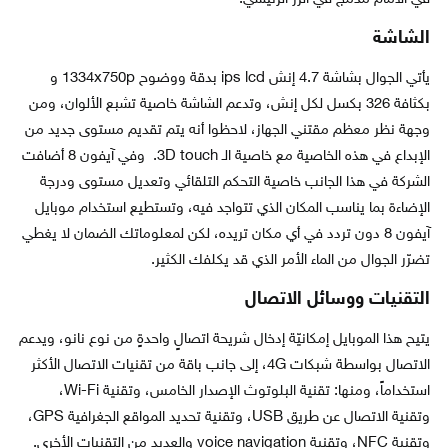
الشاشة
يأتي الجوال بشاشة 4.7 إنش ips lcd بدقة ووضوح 1334x750p و
بكثافة 326 بكسل لكل إنش، وتدعم الشاشة خاصية تشبع الألوان، ومن
وجهة نظر معظم مقتني الجهاز، لاحظوا أنه يتم تقديم مستوى جديد من
الإبداع في هذه الخاصية مع خاصية الـ 3D touch. وفي آيفون 8 أضافت
الشركة في هذا الجانب خاصية التحكم التلقائي وتعديل مستوى ودرجة
الإضاءة بما يناسب المكان الذي تتواجد فيه، وتستطيع استخدام موبايل
آيفون 8 دون تردد في أي مكان تريده، لكن لمعلوماتك الضمان لا يغطي
تضرّر الجوال من الماء الأمر الذي قد يكلفك الكثير.
التقنيات ووسائل الاتصال
يتيح هذا الموبايل إمكانيّة إدخال شريحة اتصالٍ واحدةٍ من نوع نانو، ويدعم
الاتصال بواسطة شبكات 4G، إلى جانب باقة من تقنيات الاتصال الأكثر
استخداماً، ومنها: تقنية البلوتوث الإصدار الخامس، وتقنية Wi-Fi،
وتقنية الاتصال عن طريق USB، وتقنية تحديد المواقع الجغرافية GPS،
وتقنية NFC، وتقنية voice navigation والعديد من التقنيات الأخرى.