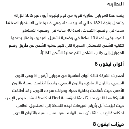
البطارية
يضم هذا الموبايل بطارية قوية من نوع ليثيوم أيون غير قابلة للإزالة
وتعمل بقوة 1821 مللي أمبير/ ساعة، وهي قادرة على الاستمرار لمدة 14
ساعة في وضعية التحدث، لمدة 40 ساعة في وضعية الاستماع
للموسيقى، لمدة 13 ساعة في وضعية تشغيل الفيديو، وتمتاز بدعمها
لتقنية الشحن اللاسلكي المميزة التي تتيح عملية الشّحن عن طريق وضع
الموبايل إلى جانب الشاحن لتتم عملية الشّحن تلقائيّاً.
ألوان آيفون 8
أصدرت الشركة ثلاثة ألوان أساسية من موبايل آيفون 8 وهي اللون
الفضي، واللون الرمادي، واللون الذهبي، ولاحقًا أطلقت نسخة باللون
الأحمر، حيث صُمّمت بخلفية حمراء وحواف سوداء اللون، وقد أطلقت
الشركة هذا اللون تحديدًا دعمًا لمؤسسة Red لمكافحة انتشار مرض الإيدز،
حيث تبرّعت أبل بأرباح المبيعات لهذه النسخة إلى الصندوق العالمي
لمكافحة الإيدز، علمًا بأن سعر الهاتف هو نفس سعره بالألوان الأخرى.
ميزات آيفون 8