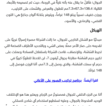
الجوال؛ فأقلّ ما يقال عنه بأنه غايةٌ في الروعة، حيث تم تصميمه بالأبعاد
التالية: 138.4×67.3×7.3مم للطول والعرض والسُمك على الترتيب،
ووزن خفيف نسبياً يبلغ 148 غراماً، ويتوفر بثلاثة ألوان جذابةٍ هي: اللون
الفضي، والرمادي، والأسود.
الهيكل
مبدئيًا مع الشكل الخارجي للجوال، ما زالت الشركة مصرة إصرارًا غريبًا على
تقديمه حتى صار الأمر مملًا بعض الشيء وبالتحديد الأطراف الضخمة التي
تحيط الشاشة، وللإنصاف، قامت الشركة باستغلال المساحة وعملت على
تكبير حجم الشاشة مقارنة بجوال آيفون 7، لن تلاحظ تتطورًا كبيرًا في
حجم أو سمك الشاشة، والذي وصل إلى 7.3مم، أمّا الوزن فوصل إلى
148 غرامًا.
اقرأ أيضاً:
برنامج تركيب الصور على الأغاني
أمّا عن الجزء الخلفي للجوال فمصنوعٌ من الزجاج ويعتبر هذا هو الإختلاف
الوحيد الملحوظ بالجوال، وعليه تستطيع استخدام أي شاحن لاسلكي