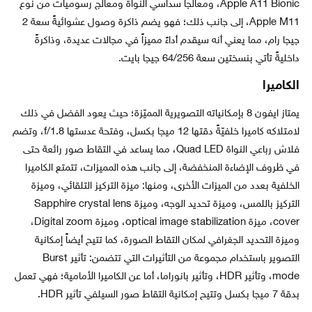
Apple A11 Bionic، ومعالجاً سداسي النواة ومعالج رسوميات من نوع
Apple M11، إلى جانب ذلك؛ فهو يضم ذاكرة وصول عشوائيةً سعة 2
جيجا رام، مما يعني أنه سيقدم أداءً مميزاً في مجالات عديدة، وذاكرةً
داخليةً تأتي بنسختين سعة 64/256 جيجا بايت.
الكاميرا
يمتاز ايفون 8 بإمكانياته التصويرية المميّزة؛ حيث يعود الفضل في ذلك
لامتلاكه كاميرا خلفيّةً دقتها 12 ميجا بكسل، وفتحة عدستها f/1.8، وتضم
فلاش رباعي النواة Quad LED، مما يساعد في التقاط صور رائعة حتى
في ظروف الإضاءة المنخفضة، إلى جانب هذه المميزات، تتمتع الكاميرا
الخلفية بعدد من الميزات الأخرى، ومنها: ميزة التركيز التلقائي، وميزة
التركيز باللمس، وميزة تحديد الوجه، وميزة Sapphire crystal lens
cover، ميزة optical image stabilization، وميزة Digital zoom،
وميزة التحديد الجغرافي لمكان التقاط الصورة، كما تتيح أيضاً إمكانية
التصوير باستخدام مجموعة من التأثيرات التي تتضمن: تأثير Burst
mode، وتأثير HDR، وتأثير بانوراما، أما عن الكاميرا الأمامية؛ فهي تعمل
بدقة 7 ميجا بكسل وتتيح إمكانية التقاط صور السيلفي تأثير HDR.