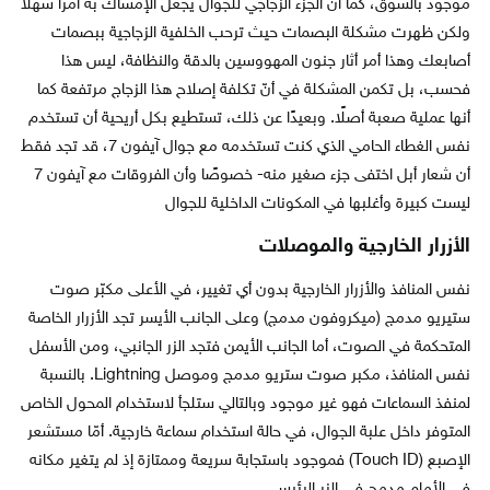
موجود بالسوق، كما أن الجزء الزجاجي للجوال يجعل الإمساك به أمرًا سهلًا
ولكن ظهرت مشكلة البصمات حيث ترحب الخلفية الزجاجية ببصمات
أصابعك وهذا أمر أثار جنون المهووسين بالدقة والنظافة، ليس هذا
فحسب، بل تكمن المشكلة في أنّ تكلفة إصلاح هذا الزجاج مرتفعة كما
أنها عملية صعبة أصلًا. وبعيدًا عن ذلك، تستطيع بكل أريحية أن تستخدم
نفس الغطاء الحامي الذي كنت تستخدمه مع جوال آيفون 7، قد تجد فقط
أن شعار أبل اختفى جزء صغير منه- خصوصًا وأن الفروقات مع آيفون 7
ليست كبيرة وأغلبها في المكونات الداخلية للجوال
الأزرار الخارجية والموصلات
نفس المنافذ والأزرار الخارجية بدون أي تغيير، في الأعلى مكبّر صوت
ستيريو مدمج (ميكروفون مدمج) وعلى الجانب الأيسر تجد الأزرار الخاصة
المتحكمة في الصوت، أما الجانب الأيمن فتجد الزر الجانبي، ومن الأسفل
نفس المنافذ، مكبر صوت ستريو مدمج وموصل Lightning. بالنسبة
لمنفذ السماعات فهو غير موجود وبالتالي ستلجأ لاستخدام المحول الخاص
المتوفر داخل علبة الجوال، في حالة استخدام سماعة خارجية. أمّا مستشعر
الإصبع (Touch ID) فموجود باستجابة سريعة وممتازة إذ لم يتغير مكانه
في الأمام مدمج في الزر الرئيسي.