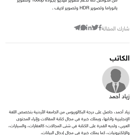
من الخواص كما تدعم تصوير فيديو بجودة 1080p وتصوير
بانوراما وتصوير HDR وتصوير لايف .
شارك المقالة
الكاتب
زياد أحمد
زياد أحمد، حاصل على درجة البكالوريوس من الجامعة الأردنية بتخصص اللغة
الإنجليزية وآدابها، ويملك خبرة في مجال كتابة المقالات وإثراء المحتوى
العربي، ولديه القدرة على الكتابة في شتى المجالات؛ كالعقارات، والسيارات،
والإلكترونيات، كما يملك خبرة في مجال إدخال البيانات.