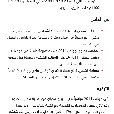
المتوسط،​​ والتي تبلغ 10.23 لتر/ 100كم في المدينة و 7.84 لتر/
100كم على الطريق السريع.
من الداخل
السعة
: تتسع جولف 2014 لخمسة أشخاص، وتتمتع بتصميم
داخلي رائع مكوناً من مواد ممتازة ومساحة كبيرة للرأس والأرجل
في مقاعدها.
المقاعد
: تحتوي جولف 2014 على مجموعة كاملة من موصلات
مقعد الأطفال LATCH على المقاعد الخلفية ومرساة حبل علوية
على المقعد الأوسط الخلفي.
مساحة الشحن
: تبلغ مساحة شحن فوكس فاجن جولف 46 قدماً
مكعباً، وهي مساحة ملائمة لتخزين الكثير من المعدات.
الترفيه
تأتي جولف 2014 قياسياً مع ستيريو مكوّن من ثمانية مكبرات صوت،
وقد تأتي بعض الموديلات القديمة مع تقنية بلوتوث، راديو يعمل
بالأقمار الصناعية، اتصال iPod، نظام ملاحة أو نظام صوتي مع شاشة