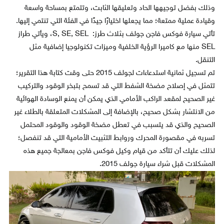
وذلك بفضل توجيهها الحاد وتعليقها الثابت، وتتمتع بمساحة واسعة
وقيادة عملية ممتعة؛ مما يجعلها اختيارًا جيدًا في الفئة التي تنتمي إليها.
تأتي سيارة فوكس فاجن جولف بثلاث طرز: S, SE, SEL، ويأتي طراز
SEL منها مع كاميرا الرؤية الخلفية وميزات تكنولوجيا إضافية مثل
التنقل.
تم تسجيل ثمانية استدعاءات لجولف 2015 حتى وقت كتابة هذا التقرير؛
تتمثل في إصلاح مضخة الشفط التي قد تسمح بتبخر الوقود والتركيب
غير الصحيح لمقعد الراكب الأمامي الذي يمكن أن يمنع الوسادة الهوائية
من الانتشار بشكل صحيح، بالإضافة إلى المشكلات المتعلقة بالطلاء غير
الصحيح والذي قد يتسبب في تعطل مضخة الوقود والوقود المحتمل
تسربه في مقصورة المحرك وروابط التثبيت الأمامية التي قد تنفصل؛
لذلك عليك أن تتأكد من قيام وكيل فوكس فاجن بمعالجة جميع هذه
المشكلات قبل شراء سيارة جولف 2015.