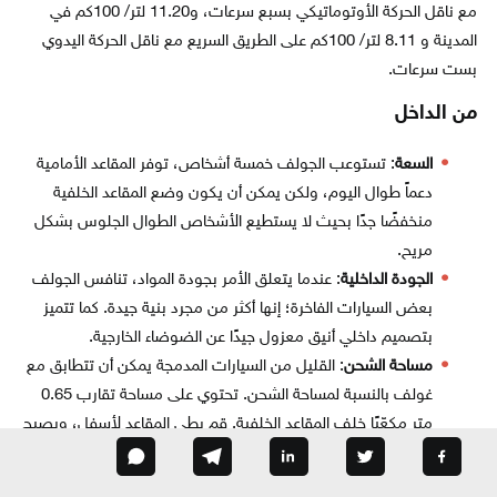
مع ناقل الحركة الأوتوماتيكي بسبع سرعات، و11.20 لتر/ 100كم في
المدينة و 8.11 لتر/ 100كم على الطريق السريع مع ناقل الحركة اليدوي
بست سرعات.
من الداخل
السعة
: تستوعب الجولف خمسة أشخاص، توفر المقاعد الأمامية
دعماً طوال اليوم، ولكن يمكن أن يكون وضع المقاعد الخلفية
منخفضًا جدًا بحيث لا يستطيع الأشخاص الطوال الجلوس بشكل
مريح.
الجودة الداخلية
: عندما يتعلق الأمر بجودة المواد، تنافس الجولف
بعض السيارات الفاخرة؛ إنها أكثر من مجرد بنية جيدة. كما تتميز
بتصميم داخلي أنيق معزول جيدًا عن الضوضاء الخارجية.
مساحة الشحن
: القليل من السيارات المدمجة يمكن أن تتطابق مع
غولف بالنسبة لمساحة الشحن. تحتوي على مساحة تقارب 0.65
متر مكعّبًا خلف المقاعد الخلفية. قم بطي المقاعد لأسفل، ويصبح
لديك مساحة تزيد عن 1.5 متر مكعب، مما يتيح لك نقل قطع
كبيرة من المعدات وحتى بعض الأثاث.