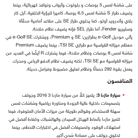
على شاشة لمس 5 بوصات و بلوتوث وأبواب ونوافذ كهربائية، بينما
يضيف طراز S شاشة لمس 6.5 بوصة، كاميرا للرؤية الخلفية، أبل كار
بلاي وأندرويد أوتو، كما يحتوي طراز SE على مقاعد أمامية مدفّأة
وستيريو Fender، أما طراز SEL فإنه يضيف نظام ملاحة.
يأتي موديل e-Golf بطرازين: SE و Premium، ويشترك e-Golf SE في
معظم ميزاته القياسية مع طرازي TSI SE، بينما يضيف Premium
شاشة لمس 8 بوصات ونظام ملاحة، فيما يشترك R أيضًا في العديد من
ميزاته القياسية مع TSI SE، لكنه يضيف نظام الدفع الرباعي ومحرك
يعمل بقوة 292 حصانًا ونظام تعليق مضبوط وفرامل حديثة.
المنافسون
سيارة مازدا 3
: يتميز كلاً من سيارة مازدا 3 2016 وجولف
بتصميمات داخلية عالية الجودة ومناورة رياضية وشاشات لمس
سهلة الاستخدام وقوائم طويلة من ميزات الأمان المتوفرة، فيما
تتميز مازدا بأنماط الهيكل السيدان والهاتشباك وكفاءة أفضل في
استهلاك الوقود وتصنيفات أفضل في اختبارات التحطم، بينما
تحتوي جولف على مساحة شحن أكبر.