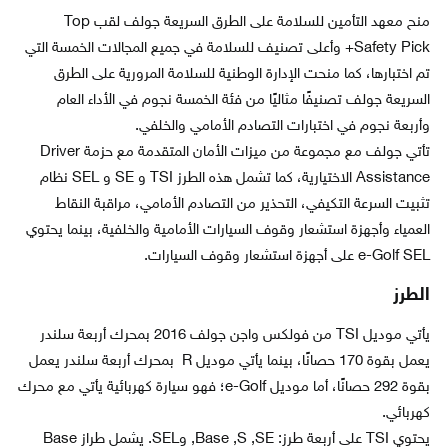
منح معهد التأمين للسلامة على الطرق السريعة جولف لقب Top
Safety Pick+ وأعلى تصنيف للسلامة في جميع المجالات الخمسة التي
تم اختبارها، كما منحت الإدارة الوطنية للسلامة المرورية على الطرق
السريعة جولف تصنيفًا مثاليًا من فئة الخمسة نجوم في الأداء العام
وأربعة نجوم في اختبارات التصادم الأمامي والخلفي.
تأتي جولف مع مجموعة من ميزات الأمان المتقدمة مع حزمة Driver
Assistance الاختيارية، كما تشمل هذه الطرز TSI و SE و SEL نظام
تثبيت السرعة التكيفي، التحذير من التصادم الأمامي، مراقبة النقاط
العمياء وأجهزة استشعار وقوف السيارات الأمامية والخلفية، بينما يحتوي
e-Golf SEL على أجهزة استشعار وقوف السيارات.
الطرز
يأتي موديل TSI من فولكس واجن جولف 2016 بمحرك أربعة سلندر
يعمل بقوة 170 حصانًا، بينما يأتي موديل R بمحرك أربعة سلندر يعمل
بقوة 292 حصانًا، أما موديل e-Golf؛ فهو سيارة كهربائية يأتي مع محرك
كهربائي.
يحتوي TSI على أربعة طرز: Base ,S ,SE, وSEL. يشمل طراز Base