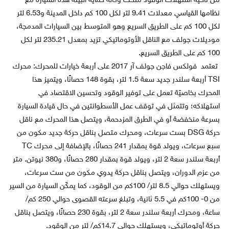
من ناحية استهلاك الوقود منحت وكالة حماية البيئة هذه السيارة مع
نظامها القياسي معدلات 9.41 لتر لكل 100 كم داخل المدينة و6.53 لتر
لكل 100 كم على الطريق السريع وهو المتوسط بين السيارات المدمجة،
موديلات جولف مع الناقل الأوتوماتيكي تزيد بمعدل 235.21 لتر لكل
100 كم على الطريق السريع.
تعتمد فولكس فاجن جولف آر 2017 على أربعة خيارات للمحرك: محرك
TSI أربعة سلندر جديد سعة 1.5 لتر، بقوة 148 حصانًا، ويتميز هذا
المحرك بخاصيّة تعمل على توفير الوقود وتحسين الاقتصاد في
استهلاكه؛ وتتمثل في توقف عمل الأسطوانتين في حال قيادة السيارة
بسرعة منخفضة أو في الطرق المزدحمة، ويتصل هذا المحرك مع ناقل
حركة DSG بست سرعات، ومحرك متصل بناقل حركة جديد مكون من
سبع سرعات، ويولد قوة بمقدار 241 حصانًا، بالإضافة إلى محرك TC
أربعة سلندر سعة 2 لتر، ويولد قوة بمقدار 280 حصانًا، و380 نيوتن. متر
من عزم الدوران، ويتصل بناقل حركة يدوي مكون من ست سرعات،
ويستهلك حوالي 8.5 لتر/ 100كم من الوقود، كما يمكّن السيارة من السير
من 0- 100كم في 5.5 ثانية، وتبلغ سرعته القصوى حوالي 250 كم/
ساعة، ومحرك أربعة سلندر سعة 2 لتر، بقوة 230 حصانًا، ويتصل بناقل
حركة أوتوماتيكي، ويستهلك حوالي 14.7كم/ لتر من الوقود.