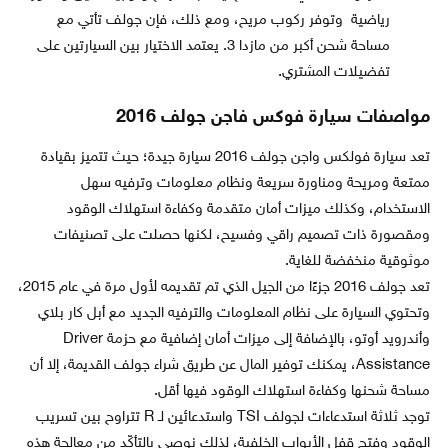
رياضية وتوفر ركوب مريح، ومع ذلك، فإن جولف تأتي مع
مساحة شحن أكبر من مازدا 3. يعتمد الاختيار بين السيارتين على
تفضيلات المشتري.
مواصفات سيارة فوكس فاجن جولف 2016
تعد سيارة فولكس واجن جولف 2016 سيارة جيدة؛ حيث تتميز بقيادة
ممتعة ومريحة ومناورة سريعة ونظام معلومات وترفيه سهل
الاستخدام، وكذلك ميزات أمان متقدمة وكفاءة استهلاك الوقود
ومقصورة ذات تصميم راقي وفسيح، لكنها حصلت على تصنيفات
موثوقية منخفضة للغاية.
تعد جولف 2016 جزءًا من الجيل الذي تم تقديمه لأول مرة في عام 2015،
وتحتوي السيارة على نظام المعلومات والترفيه الجديد مع أبل كار بلاي
وأندرويد أوتو، بالإضافة إلى ميزات أمان إضافية مع حزمة Driver
Assistance، يمكنك توفير المال عن طريق شراء جولف القديمة، إلا أن
مساحة شحنها وكفاءة استهلاك الوقود فيها أقل.
توجد ثلاثة استدعاءات لجولف TSI واستدعائين لـ R تتراوح بين تسريب
الوقود وفتح قفل الأبواب الخلفية، لذلك نوصي بالتأكّد من معالجة هذه