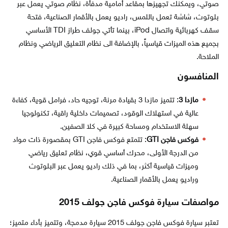
صوتي، ويمكنك تجهيزها بمقاعد أمامية مدفأة، نظام صوتي يعمل عبر
بلوتوث، شاشة تعمل باللمس، راديو يعمل بالأقمار الصناعية، فتحة
سقف كهربائية واتصال iPod، بينما تأتي جولف طراز TDI الأساسي
بجميع هذه الميزات قياسياً، بالإضافة الى نظام التعليق الرياضي ونظام
الملاحة.
المنافسون
مازدا 3
: تتميز مازدا 3 بقيادة مرنة، توجيه حاد، فرامل قوية، كفاءة
عالية في استهلاك الوقود، تصميمات داخلية راقية، تكنولوجيا
سهلة الاستخدام ومساحة كبيرة في كلا الصفين.
فوكس فاجن GTI
: تتمتع فوكس فاجن GTI بمقصورة ذات مواد
من الدرجة الأولى، محرك أساسي قوي، نظام تعليق رياضي
وميزات قياسية أكثر، بما في ذلك راديو يعمل عبر البلوتوث
وراديو يعمل بالأقمار الصناعية.
مواصفات سيارة فوكس فاجن جولف 2015
تعتبر سيارة فوكس فاجن جولف 2015 سيارة مدمجة، وتتميز بأداء متميز؛