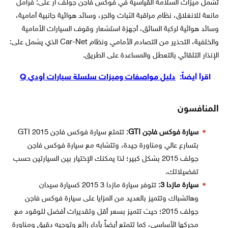
تشمل ميزات السلامة القياسية في فوكس فاجن جولف آر على: فرامل
مانعة للانغلاق، نظام مراقبة الثبات والجر، وسائد هوائية جانبية أمامية،
وسائد هوائية لركبة السائق، أجهزة استشعار وقوف السيارات الأمامية
والخلفية، التحذير من التصادم الأمامي ونظام Car-Net الذي يشمل على:
الإنذار التلقائي بالتعطل والمساعدة على الطريق.
اقرأ أيضاً:
دليل مواصفات وميزات سلسلة سيارات أودي Q
المنافسون
سيارة فوكس فاجن GTI
: تتمتع سيارة فوكس فاجن GTI 2015
بتسارع عالي ومناورة جيدة، وتتشابه مع سيارة فوكس فاجن
جولف 2015 بشكل كبير؛ لذا يمكنك الإختيار بين السيارتين حسب
تفضيلاتك.
سيارة مازدا 3
: تتوفر سيارة مازدا 3 2015 كسيارة سيدان
وهاتشباك وتتميز بالعديد من المزايا على سيارة فوكس فاجن
جولف 2015؛ حيث تتميز بسعر أقل وتقديرات أفضل للوقود مع
محركها الأساسي، كما تتمتع أيضاً بأداء رائع وتوجيه دقيق ومناورة