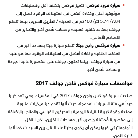
سيارة فورد فوكس
: تتميز فوكس بتكلفة أقل وتصنيفات
موثوقية أعلى وكفاءة أفضل في استهلاك الوقود تصل إلى
7.84/ 5.74 لتر/ 100كم في المدينة / الطريق السريع، بينما تتمتع
جولف بمقاعد خلفية فسيحة ومساحة شحن أكبر والتحذير من
التصادم الأمامي.
سيارة فولكس واجن جيتا
: تتمتع سيارة جيتا بمساحة أكبر في
المقاعد الخلفية وكفاءة أفضل في استهلاك الوقود مما هو عليه
في سيارة جولف، بينما تحتوي جولف على مقصورة عالية الجودة
ومساحة شحن أكبر.
مواصفات سيارة فوكس فاجن جولف 2017
صنعت سيارة فولكس واجن جولف 2017 في المكسيك وهي تعد خياراً
جيداً في فئة السيارات المدمجة، حيث أنها تقدم ديناميكيات مناورة
ممتعة وقوة كبيرة للقيادة اليومية بالمحركين القياسي والمتاح، بالإضافة
إلى مقصورة مُحسّنة وإحدى أكبر مساحات التخزين، لكن الناقل
الأوتوماتيكي فيها يمكن أن يكون بطيئاً عند النقل بين السرعات كما أنها
غالية الثمن.