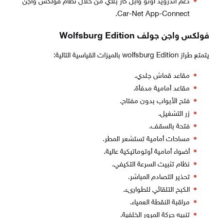
دعم آندرويد أوتو وآبل كار بلاي من خلال نظام فولكس واجن
Car-Net App-Connect.
فولكس واجن جولف Wolfsburg Edition
يتمتع طراز wolfsburg Edition بالميزات القياسية التالية:
مقاعد قماش جلدي.
مقاعد أمامية مدفأة.
فتح الأبواب بدون مفتاح.
زر التشغيل.
فتحة بالسقف.
مساحات أمامية تستشعر المطر.
أضواء أمامية أوتوماتيكية عالية.
نظام تثبيت السرعة التكيفي.
تحذير التصادم المباشر.
الكبح التلقائي للطوارىء.
مراقبة النقطة العمياء.
تنبيه حركة المرور الخلفية.