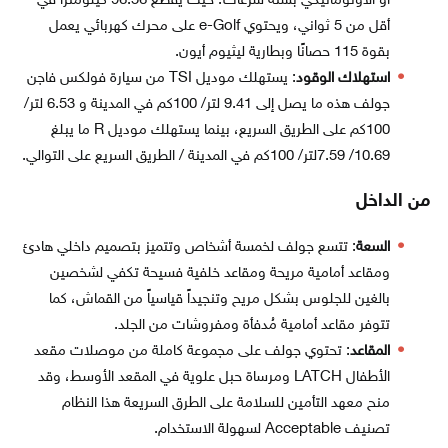
أو الأوتوماتيكي بستة سرعات؛ حيث يقطع 96.56 كيلومتراً في
أقل من 5 ثواني، ويحتوي e-Golf على محرك كهربائي يعمل
بقوة 115 حصانًا وبطارية ليثيوم أيون.
استهلاك الوقود
: يستهلك موديل TSI من سيارة فولكس فاجن
جولف هذه ما يصل إلى 9.41 لتر/ 100كم في المدينة و 6.53 لتر/
100كم على الطريق السريع، بينما يستهلك موديل R ما يبلغ
10.69/ 7.59لتر/ 100كم في المدينة / الطريق السريع على التوالي.
من الداخل
السعة
: تتسع جولف لخمسة أشخاص وتتميز بتصميم داخلي هادئ
ومقاعد أمامية مريحة ومقاعد خلفية فسيحة تكفي لشخصين
بالغين للجلوس بشكل مريح وتنجيداً قياسياً من القماش، كما
تتوفر مقاعد أمامية مُدفأة ومفروشات من الجلد.
المقاعد
: تحتوي جولف على مجموعة كاملة من موصلات مقعد
الأطفال LATCH ومرساة حبل علوية في المقعد الأوسط، وقد
منح معهد التأمين للسلامة على الطرق السريعة هذا النظام
تصنيف Acceptable لسهولة الاستخدام.