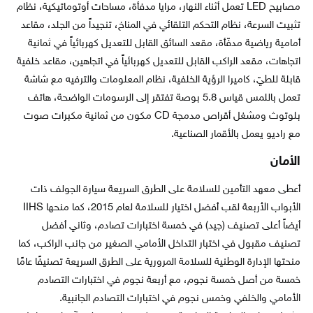
مصابيح LED تعمل أثناء النهار، مرايا مدفأة، مساحات أوتوماتيكية، نظام
تثبيت السرعة، نظام التحكم التلقائي في المناخ، تنجيداً من الجلد، مقاعد
أمامية رياضية مدفّأة، مقعد السائق القابل للتعديل كهربائياً في ثمانية
اتجاهات، مقعد الراكب القابل للتعديل كهربائياً في اتجاهين، مقاعد خلفية
قابلة للطيّ، كاميرا الرؤية الخلفية، نظام المعلومات والترفيه مع شاشة
تعمل باللمس قياس 5.8 بوصة تفتقر إلى الرسومات الواضحة، هاتف
بلوتوث ومشغل أقراص مدمجة CD مكون من ثمانية مكبرات صوت
مع راديو يعمل بالأقمار الصناعية.
الأمان
أعطى معهد التأمين للسلامة على الطرق السريعة سيارة الجولف ذات
الأبواب الأربعة لقب أفضل اختيار للسلامة لعام 2015، كما منحها IIHS
أيضاً أعلى تصنيف (جيد) في خمسة اختبارات تصادم، وثاني أفضل
تصنيف مقبول في اختبار التداخل الأمامي الصغير من جانب الراكب، كما
منحتها الإدارة الوطنية للسلامة المرورية على الطرق السريعة تصنيفًا عامًا
خمسة من أصل خمسة نجوم، مع أربعة نجوم في اختبارات التصادم
الأمامي والخلفي وخمس نجوم في اختبارات التصادم الجانبية.