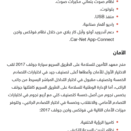
نظام صوت بثماني مكبرات صوت.
بلوتوث.
منفذ USB.
راديو أقمار صناعية.
دعم آندرويد أوتو وآبل كار بلاي من خلال نظام فولكس واجن
Car-Net App-Connect.
الأمان
منح معهد التأمين للسلامة على الطريق السريع سيارة جولف 2017 لقب
الاختيار الأول للأمان وأعطاها أعلى تصنيف جيد في اختبارات التصادم
الخمسة وتصنيف مقبول في اختبار التداخل المباشر البسيط من جانب
الراكب، أما الإدارة الوطنية للسلامة على الطريق السريع كافئتها جولف
بخمس نجوم من أصل خمسة كتصنيف كلي مع أربع نجوم في اختبارات
التصادم الأمامي والانقلاب وخمسة في اختبار التصادم الجانبي، وتتوفر
ميزات الأمان التالية في فولكس واجن جولف 2017:
كاميرا الرؤية الخلفية.
نظام تثبيت السرعة التكيفي.