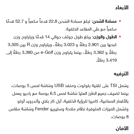
الأبعاد
مساحة الشحن
: تبلغ مساحة الشحن 22.8 قدماً مكعباً و 52.7 قدمًا
مكعباً مع طي المقاعد الخلفية.
الطول والوزن
: يبلغ طول جولف حوالي 14 قدمًا ويتراوح وزن
كبحها بين 2.901 رطلاً و 3.023 رطلاً، ويتراوح وزن R بين 3.305
رطلاً و 3.362 رطلاً، بينما يتراوح وزن e-Golf من 3.380 رطلاً إلى
3.419 رطلاً.
الترفيه
يشمل TSI على تقنية بلوتوث ومنفذ USB وشاشة لمس 5 بوصات،
بينما تضيف جميع الطرز العليا شاشة لمس 6.5 بوصة مع راديو يعمل
بالأقمار الصناعية، كاميرا للرؤية الخلفية، أبل كار بلاي وأندرويد أوتو
وتشمل الميزات المتوفرة نظام ملاحة وستيريو Fender وشاشة مقاس
8 بوصات.
الأمان