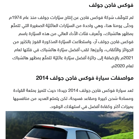
فوكس فاجن جولف
لم تتوقّف شركة فوكس فاجن عن إنتاج سيّارات جولف منذ عام 1974م
وحتّى يومنا هذا، وهي واحدة من السيّارات العائليّة الصغيرة التي تتمتّع
بمظهر هاتشباك، وتُعرف فئات الأداء العالي من هذه السيّارة باسم
فوكس فاجن جولف آر، واستطاعت السيّارة المذكورة الفوز بالكثير من
الجوائز والألقاب، وأبرزها: لقب أفضل سيّارة هاتشباك في فئتها لعام
2021م بالإضافة إلى جائزة أفضل سيّارة عائليّة تتمتّع بمظهر هاتشباك
لعام 2020م.
مواصفات سيارة فوكس فاجن جولف 2014
تعد سيارة فوكس فاجن جولف 2014 جيدة؛ حيث تتميز بمتعة القيادة
ومساحة شحن كبيرة ومقاعد فسيحة، لكن يتمتع العديد من منافسيها
بميزات أكثر وكفاءة أفضل في استهلاك الوقود.