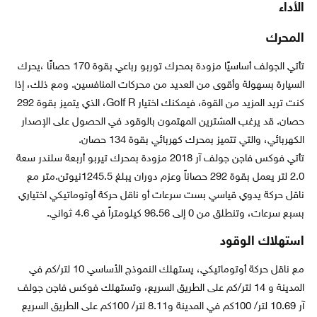
الأداء
المحرك
تأتي الجولف أساسيًا مزودة بمحرك توربو رباعي بقوة 170 حصانًا ،يحرك
السيارة بسهولة وأقوى من العديد من محركات المنافسين. ومع ذلك، إذا
كنت تريد المزيد من القوة، فيمكنك اختيار Golf R، الذي يتميز بقوة 292
حصان. قد يرغب المشترين المهتمون بالوقود في الحصول على الإصدار
الكهربائي، والتي تتميز بمحرك كهربائي بقوة 134 حصان.
تأتي فوكس فاجن جولف آر 2018 مزودة بمحرك تيربو أربعة سلندر سعة
2.0 لتر يعمل بقوة 292 حصاناً وعزم دوران يبلغ 1245.5نيوتن.متر مع
ناقل حركة يدوي قياسي بست سرعات أو ناقل حركة أوتوماتيكي اختياري
بسبع سرعات، وتنطلق من 0 إلى 96.56 كيلومتراً في 4.6 ثواني.
استهلاك الوقود
مع ناقل حركة أوتوماتيكي، يستهلك النموذج الأساسي 10 لتر/كم في
المدينة و 14 لتر/كم على الطريق السريع، وتستهلك فوكس فاجن جولف
آر 10.69 لتر/ 100كم في المدينة و8.11 لتر/ 100كم على الطريق السريع