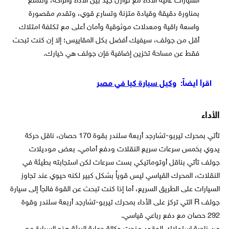
السيارات عالية الأداء مع توازن جيد بين الأداء والراحة، وتتمتع
بمناورة دقيقة وقيادة متزنة وتسارع قوي، وتقدم مقصورة
واسعة راقية ومعدلات موثوقية وأمان أعلى مع تكلفة امتلاك
أقل من جولف، سيفيك أفضل بكل المقاييس؛ إلا إن كنت تبحث
فقط عن مساحة تخزين إضافية فإن جولف هي خيارك.
اقرأ أيضاً:
وكيل سيارة كيا في مصر
الأداء
تأتي بمحرك تيربو-تشارجد أربعة سلندر بقوة 170 حصان، ناقل حركة
يدوي بخمس سرعات سريع النقلات ودفع أمامي. بعض موديلات
جولف تأتي بناقل أوتوماتيكي بست سرعات لكن استجابته بطيئة في
النقلات، المحرك القياسي ليس قوياُ بشكل كبير لكنه حيوي عند تجاوز
السيارات على الطريق السريع، أما إذا كنت تبحث عن القوة فالجأ إلى سيارة
جولف R التي تركز على الأداء بمحرك تيربو-تشارجد أربعة سلندر وقوة
292 حصان مع دفع رباعي قياسي.