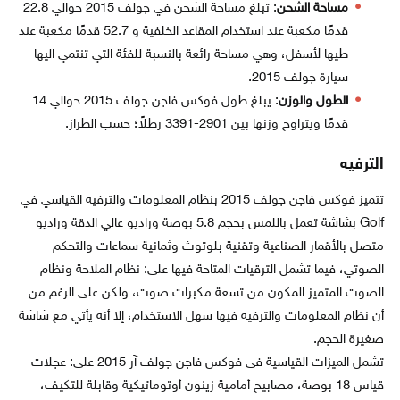
مساحة الشحن
: تبلغ مساحة الشحن في جولف 2015 حوالي 22.8
قدمًا مكعبة عند استخدام المقاعد الخلفية و 52.7 قدمًا مكعبة عند
طيها لأسفل، وهي مساحة رائعة بالنسبة للفئة التي تنتمي اليها
سيارة جولف 2015.
الطول والوزن
: يبلغ طول فوكس فاجن جولف 2015 حوالي 14
قدمًا ويتراوح وزنها بين 2901-3391 رطلاً؛ حسب الطراز.
الترفيه
تتميز فوكس فاجن جولف 2015 بنظام المعلومات والترفيه القياسي في
Golf بشاشة تعمل باللمس بحجم 5.8 بوصة وراديو عالي الدقة وراديو
متصل بالأقمار الصناعية وتقنية بلوتوث وثمانية سماعات والتحكم
الصوتي، فيما تشمل الترقيات المتاحة فيها على: نظام الملاحة ونظام
الصوت المتميز المكون من تسعة مكبرات صوت، ولكن على الرغم من
أن نظام المعلومات والترفيه فيها سهل الاستخدام، إلا أنه يأتي مع شاشة
صغيرة الحجم.
تشمل الميزات القياسية فى فوكس فاجن جولف آر 2015 على: عجلات
قياس 18 بوصة، مصابيح أمامية زينون أوتوماتيكية وقابلة للتكيف،